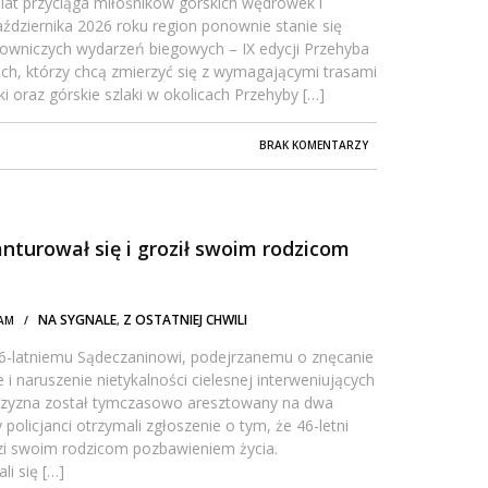
lat przyciąga miłośników górskich wędrówek i
ździernika 2026 roku region ponownie stanie się
lowniczych wydarzeń biegowych – IX edycji Przehyba
kich, którzy chcą zmierzyć się z wymagającymi trasami
i oraz górskie szlaki w okolicach Przehyby […]
BRAK KOMENTARZY
nturował się i groził swoim rodzicom
NA SYGNALE
Z OSTATNIEJ CHWILI
6 AM /
,
 46-latniemu Sądeczaninowi, podejrzanemu o znęcanie
e i naruszenie nietykalności cielesnej interweniujących
czyzna został tymczasowo aresztowany na dwa
 policjanci otrzymali zgłoszenie o tym, że 46-letni
ozi swoim rodzicom pozbawieniem życia.
li się […]