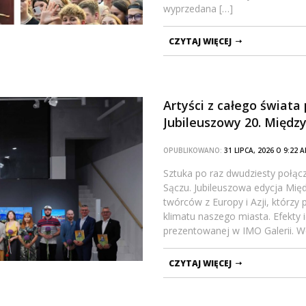
wyprzedana […]
CZYTAJ WIĘCEJ
Artyści z całego świata
Jubileuszowy 20. Międz
OPUBLIKOWANO:
31 LIPCA, 2026 O 9:22
Sztuka po raz dwudziesty połączy
Sączu. Jubileuszowa edycja Mi
twórców z Europy i Azji, którzy p
klimatu naszego miasta. Efekty
prezentowanej w IMO Galerii. We
CZYTAJ WIĘCEJ