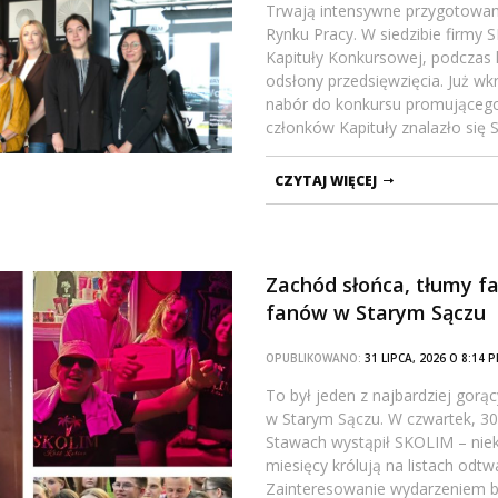
Trwają intensywne przygotowani
Rynku Pracy. W siedzibie firmy 
Kapituły Konkursowej, podczas
odsłony przedsięwzięcia. Już w
nabór do konkursu promującego
członków Kapituły znalazło się
CZYTAJ WIĘCEJ
Zachód słońca, tłumy fa
fanów w Starym Sączu
OPUBLIKOWANO:
31 LIPCA, 2026 O 8:14
To był jeden z najbardziej gorą
w Starym Sączu. W czwartek, 30 
Stawach wystąpił SKOLIM – niek
miesięcy królują na listach odt
Zainteresowanie wydarzeniem by