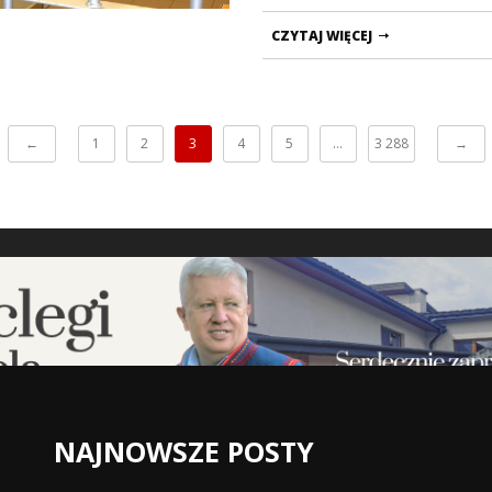
CZYTAJ WIĘCEJ
←
1
2
3
4
5
…
3 288
→
NAJNOWSZE POSTY