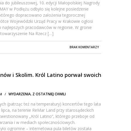
a do jubileuszowej, 10. edycji Małopolskiej Nagrody
SMAY w Podłężu odbyło się kolejne posiedzenie
 którego dopracowano założenia tegorocznej
krótce Wojewódzki Urząd Pracy w Krakowie ogłosi
 najlepszych pracodawców w regionie. W gronie
 Stowarzyszenie Na Rzecz […]
BRAK KOMENTARZY
nów i Skolim. Król Latino porwał swoich
WYDARZENIA
Z OSTATNIEJ CHWILI
 PM /
,
cych (patrząc też na temperatury) koncertów tego lata
lipca, na terenie ReMar Land przy starosądeckich
westionowany „Król Latino”, którego przeboje od
warzania i w mediach społecznościowych.
ło ogromne – internetowa pula biletów została