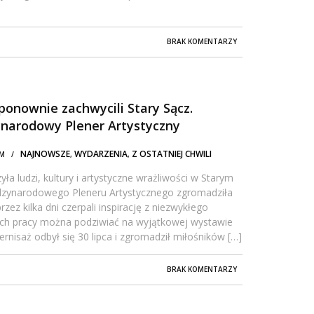
BRAK KOMENTARZY
 ponownie zachwycili Stary Sącz.
ynarodowy Plener Artystyczny
NAJNOWSZE
WYDARZENIA
Z OSTATNIEJ CHWILI
 AM /
,
,
ła ludzi, kultury i artystyczne wrażliwości w Starym
ędzynarodowego Pleneru Artystycznego zgromadziła
rzez kilka dni czerpali inspirację z niezwykłego
 ich pracy można podziwiać na wyjątkowej wystawie
rnisaż odbył się 30 lipca i zgromadził miłośników […]
BRAK KOMENTARZY