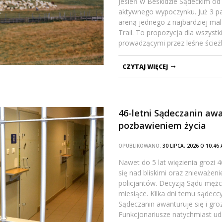
Jesień w Beskidzie Sądeckim od 
aktywnego wypoczynku. Już 3 pa
areną jednego z najbardziej ma
Trail. To propozycja dla wszyst
prowadzącymi przez leśne ścieżk
CZYTAJ WIĘCEJ
46-letni Sądeczanin awa
pozbawieniem życia
OPUBLIKOWANO:
30 LIPCA, 2026 O 10:4
Nawet do 5 lat więzienia grozi
się nad bliskimi oraz znieważeni
policjantów. Decyzją Sądu męż
miesiące. Kilka dni temu sądeccy
Sądeczanin awanturuje się i gr
Funkcjonariusze natychmiast uda