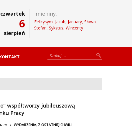
czwartek
Imieniny:
6
Felicysym, Jakub, January, Sława,
Stefan, Sykstus, Wincenty
sierpień
KONTAKT
o” współtworzy jubileuszową
nku Pracy
WYDARZENIA
Z OSTATNIEJ CHWILI
2:36 PM /
,