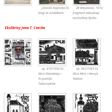
J.Dańda Kapliczka bł.
ZB Waszewski, 1974,
Kingi ze źródełkiem
fragment zabudowy
wschodniej Rynku
Ekslibrisy Jana T. Czecha
op. 470/1994 Ex
op. 462/1993 Ex
libris Stanisławy i
libris Mira i Henryk
Krzysztofa
Habina
Tokarczyków