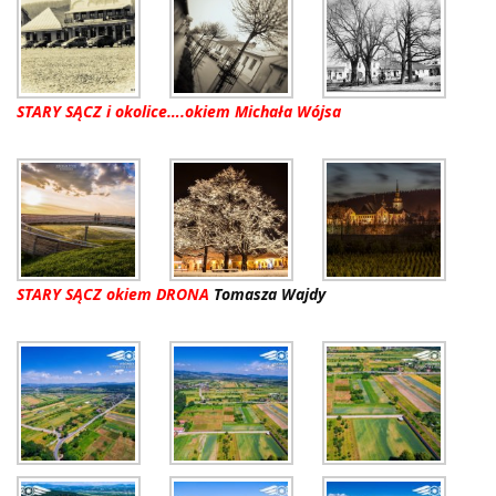
STARY SĄCZ i okolice….okiem Michała Wójsa
STARY SĄCZ okiem DRONA
Toma
sza Wajdy