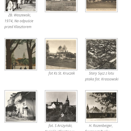
ZB. Waszewski,
1974, Na odpuście
przed Klasztorem
fot Ks St. Kruczek
Stary Sącz z lotu
ptaka fot. Krassowski
fot. S Arczyński,
H. Rozenbeiger,