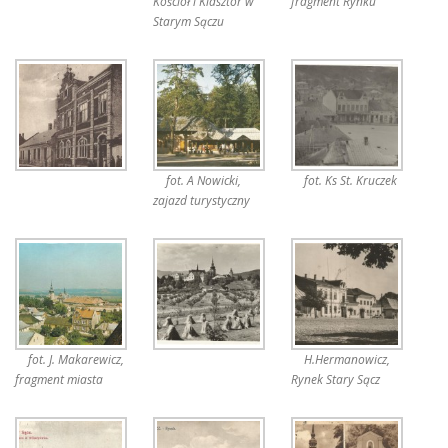
Kościół i Klasztor w
fragment Rynku
Starym Sączu
fot. A Nowicki,
fot. Ks St. Kruczek
zajazd turystyczny
fot. J. Makarewicz,
H.Hermanowicz,
fragment miasta
Rynek Stary Sącz