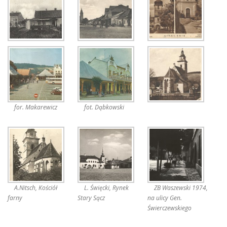
for. Makarewicz
fot. Dąbkowski
A.Nitsch, Kościół
L. Święcki, Rynek
ZB Waszewski 1974,
farny
Stary Sącz
na ulicy Gen.
Świerczewskiego