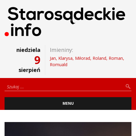
niedziela
Imieniny:
9
Jan, Klarysa, Miłorad, Roland, Roman,
Romuald
sierpień
MENU