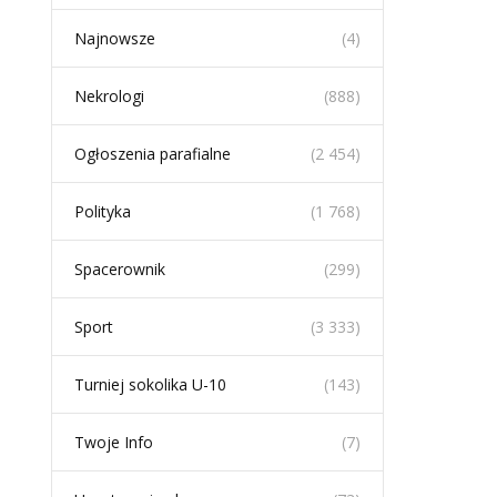
Najnowsze
(4)
Nekrologi
(888)
Ogłoszenia parafialne
(2 454)
Polityka
(1 768)
Spacerownik
(299)
Sport
(3 333)
Turniej sokolika U-10
(143)
Twoje Info
(7)