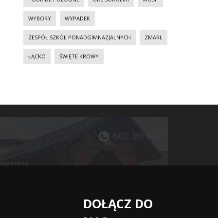
WYBORY
WYPADEK
ZESPÓŁ SZKÓŁ PONADGIMNAZJALNYCH
ZMARŁ
ŁĄCKO
ŚWIĘTE KROWY
DOŁĄCZ DO