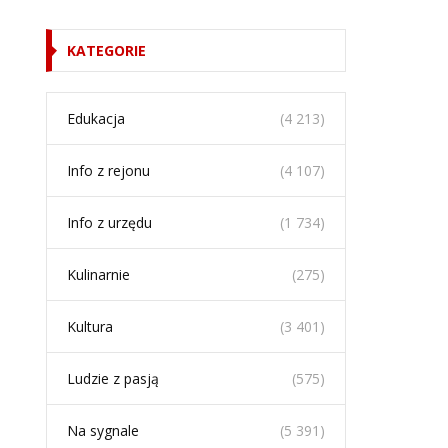
KATEGORIE
Edukacja
(4 213)
Info z rejonu
(4 107)
Info z urzędu
(1 734)
Kulinarnie
(275)
Kultura
(3 401)
Ludzie z pasją
(575)
Na sygnale
(5 391)