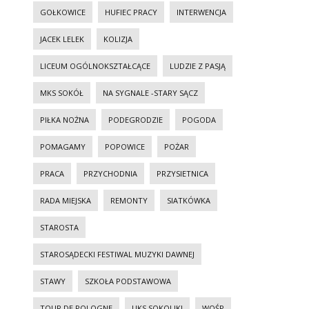
GOŁKOWICE
HUFIEC PRACY
INTERWENCJA
JACEK LELEK
KOLIZJA
LICEUM OGÓLNOKSZTAŁCĄCE
LUDZIE Z PASJĄ
MKS SOKÓŁ
NA SYGNALE -STARY SĄCZ
PIŁKA NOŻNA
PODEGRODZIE
POGODA
POMAGAMY
POPOWICE
POŻAR
PRACA
PRZYCHODNIA
PRZYSIETNICA
RADA MIEJSKA
REMONTY
SIATKÓWKA
STAROSTA
STAROSĄDECKI FESTIWAL MUZYKI DAWNEJ
STAWY
SZKOŁA PODSTAWOWA
TOUR DE POLOGNE
UKS SOKOLIKI
WOŚP