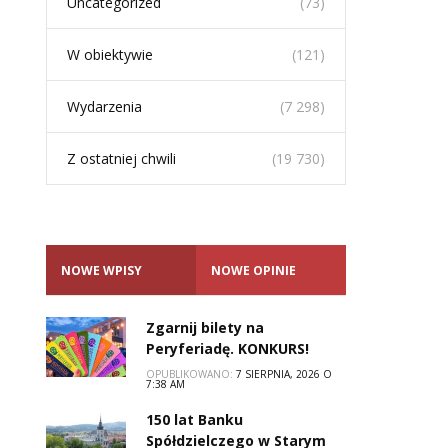
Uncategorized
(73)
W obiektywie
(121)
Wydarzenia
(7 298)
Z ostatniej chwili
(19 730)
NOWE WPISY
NOWE OPINIE
Zgarnij bilety na
Peryferiadę. KONKURS!
OPUBLIKOWANO:
7 SIERPNIA, 2026 O
7:38 AM
150 lat Banku
Spółdzielczego w Starym