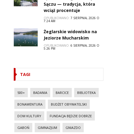
Sączu — tradycja, która
wciąż procentuje
OPUBLIKOWANO:
7 SIERPNIA, 2026 O
7:24 AM
Żeglarskie widowisko na
Jeziorze Mucharskim
OPUBLIKOWANO:
6 SIERPNIA, 2026 O
5:26 PM
TAGI
500+
BADANIA
BARCICE
BIBLIOTEKA
BONAWENTURA
BUDŻET OBYWATELSKI
DOM KULTURY
FUNDACJA BĘDZIE DOBRZE
GABOŃ
GIMNAZJUM
GNIAZDO