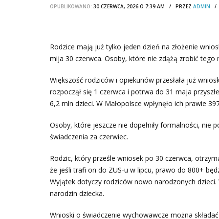
OPUBLIKOWANO:
30 CZERWCA, 2026 O 7:39 AM / PRZEZ
ADMIN
Rodzice mają już tylko jeden dzień na złożenie wni
mija 30 czerwca. Osoby, które nie zdążą zrobić tego 
Większość rodziców i opiekunów przesłała już wnios
rozpoczął się 1 czerwca i potrwa do 31 maja przysz
6,2 mln dzieci. W Małopolsce wpłynęło ich prawie 397 t
Osoby, które jeszcze nie dopełniły formalności, nie p
świadczenia za czerwiec.
Rodzic, który prześle wniosek po 30 czerwca, otrzym
że jeśli trafi on do ZUS-u w lipcu, prawo do 800+ będ
Wyjątek dotyczy rodziców nowo narodzonych dzieci. 
narodzin dziecka.
Wnioski o świadczenie wychowawcze można składać ty