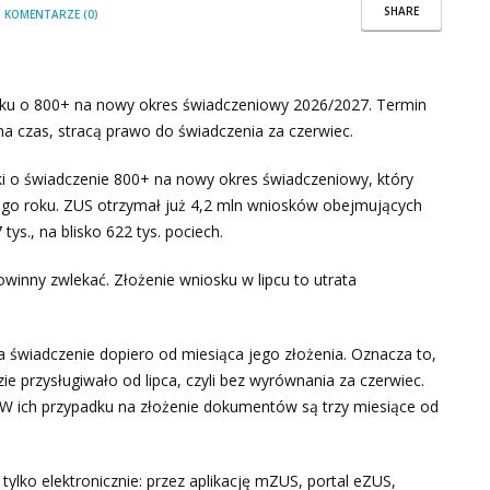
SHARE
/
KOMENTARZE (0)
osku o 800+ na nowy okres świadczeniowy 2026/2027. Termin
na czas, stracą prawo do świadczenia za czerwiec.
ki o świadczenie 800+ na nowy okres świadczeniowy, który
łego roku. ZUS otrzymał już 4,2 mln wniosków obejmujących
ys., na blisko 622 tys. pociech.
owinny zwlekać. Złożenie wniosku w lipcu to utrata
a świadczenie dopiero od miesiąca jego złożenia. Oznacza to,
zie przysługiwało od lipca, czyli bez wyrównania za czerwiec.
W ich przypadku na złożenie dokumentów są trzy miesiące od
lko elektronicznie: przez aplikację mZUS, portal eZUS,