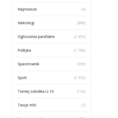
Najnowsze
(4)
Nekrologi
(888)
Ogłoszenia parafialne
(2 453)
Polityka
(1 768)
Spacerownik
(299)
Sport
(3 332)
Turniej sokolika U-10
(143)
Twoje Info
(7)