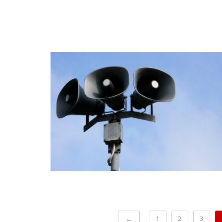
←
1
2
3