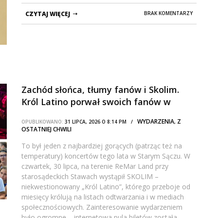
CZYTAJ WIĘCEJ
BRAK KOMENTARZY
Zachód słońca, tłumy fanów i Skolim.
Król Latino porwał swoich fanów w
Starym Sączu
WYDARZENIA
Z
OPUBLIKOWANO:
31 LIPCA, 2026 O 8:14 PM /
,
OSTATNIEJ CHWILI
To był jeden z najbardziej gorących (patrząc też na
temperatury) koncertów tego lata w Starym Sączu. W
czwartek, 30 lipca, na terenie ReMar Land przy
starosądeckich Stawach wystąpił SKOLIM –
niekwestionowany „Król Latino”, którego przeboje od
miesięcy królują na listach odtwarzania i w mediach
społecznościowych. Zainteresowanie wydarzeniem
było ogromne – internetowa pula biletów została