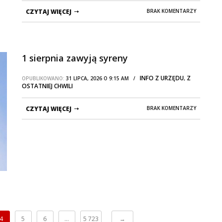
CZYTAJ WIĘCEJ
BRAK KOMENTARZY
1 sierpnia zawyją syreny
INFO Z URZĘDU
Z
OPUBLIKOWANO:
31 LIPCA, 2026 O 9:15 AM /
,
OSTATNIEJ CHWILI
CZYTAJ WIĘCEJ
BRAK KOMENTARZY
4
5
6
…
5 723
→