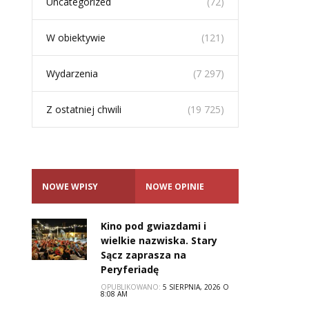
Uncategorized
(72)
W obiektywie
(121)
Wydarzenia
(7 297)
Z ostatniej chwili
(19 725)
NOWE WPISY
NOWE OPINIE
Kino pod gwiazdami i
wielkie nazwiska. Stary
Sącz zaprasza na
Peryferiadę
OPUBLIKOWANO:
5 SIERPNIA, 2026 O
8:08 AM