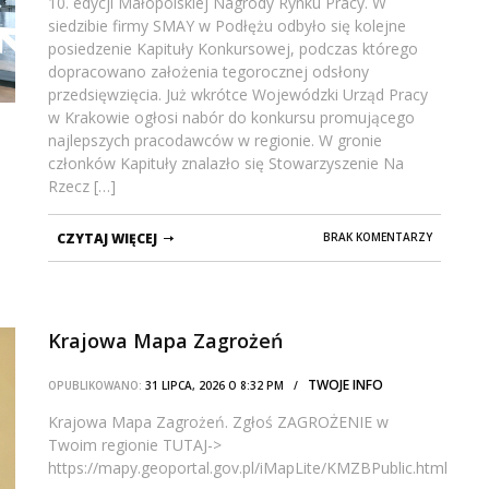
10. edycji Małopolskiej Nagrody Rynku Pracy. W
siedzibie firmy SMAY w Podłężu odbyło się kolejne
posiedzenie Kapituły Konkursowej, podczas którego
dopracowano założenia tegorocznej odsłony
przedsięwzięcia. Już wkrótce Wojewódzki Urząd Pracy
w Krakowie ogłosi nabór do konkursu promującego
najlepszych pracodawców w regionie. W gronie
członków Kapituły znalazło się Stowarzyszenie Na
Rzecz […]
CZYTAJ WIĘCEJ
BRAK KOMENTARZY
Krajowa Mapa Zagrożeń
TWOJE INFO
OPUBLIKOWANO:
31 LIPCA, 2026 O 8:32 PM /
Krajowa Mapa Zagrożeń. Zgłoś ZAGROŻENIE w
Twoim regionie TUTAJ->
https://mapy.geoportal.gov.pl/iMapLite/KMZBPublic.html