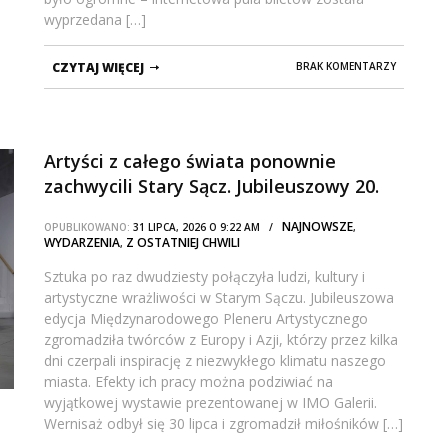
wyprzedana […]
CZYTAJ WIĘCEJ
BRAK KOMENTARZY
Artyści z całego świata ponownie
zachwycili Stary Sącz. Jubileuszowy 20.
Międzynarodowy Plener Artystyczny
NAJNOWSZE
OPUBLIKOWANO:
31 LIPCA, 2026 O 9:22 AM /
,
WYDARZENIA
Z OSTATNIEJ CHWILI
,
Sztuka po raz dwudziesty połączyła ludzi, kultury i
artystyczne wrażliwości w Starym Sączu. Jubileuszowa
edycja Międzynarodowego Pleneru Artystycznego
zgromadziła twórców z Europy i Azji, którzy przez kilka
dni czerpali inspirację z niezwykłego klimatu naszego
miasta. Efekty ich pracy można podziwiać na
wyjątkowej wystawie prezentowanej w IMO Galerii.
Wernisaż odbył się 30 lipca i zgromadził miłośników […]