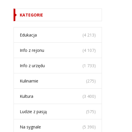
KATEGORIE
Edukacja
(4 213)
Info z rejonu
(4 107)
Info z urzędu
(1 733)
Kulinarnie
(275)
Kultura
(3 400)
Ludzie z pasją
(575)
Na sygnale
(5 390)