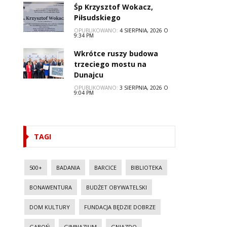
Śp Krzysztof Wokacz,
Piłsudskiego
OPUBLIKOWANO:
4 SIERPNIA, 2026 O
9:34 PM
Wkrótce ruszy budowa
trzeciego mostu na
Dunajcu
OPUBLIKOWANO:
3 SIERPNIA, 2026 O
9:04 PM
TAGI
500+
BADANIA
BARCICE
BIBLIOTEKA
BONAWENTURA
BUDŻET OBYWATELSKI
DOM KULTURY
FUNDACJA BĘDZIE DOBRZE
GABOŃ
GIMNAZJUM
GNIAZDO