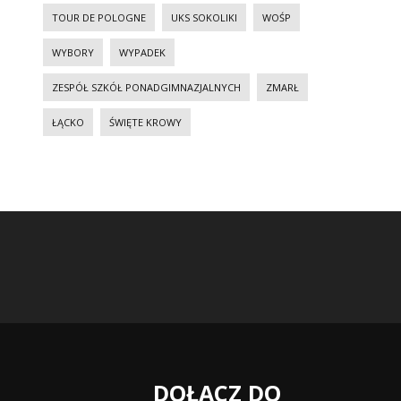
TOUR DE POLOGNE
UKS SOKOLIKI
WOŚP
WYBORY
WYPADEK
ZESPÓŁ SZKÓŁ PONADGIMNAZJALNYCH
ZMARŁ
ŁĄCKO
ŚWIĘTE KROWY
DOŁĄCZ DO