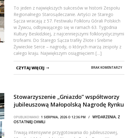
To jeden z największych sukcesów w historii Zespołu
Regionalnego Starosądeczanie. Artyści ze Starego
Sącza wracają z 57. Festiwalu Folkloru Górali Polskich
w Żywcu, odbywającego się w ramach 63. Tygodnia
Kultury Beskidzkiej, z najcenniejszymi folklorystycznymi
trofeami. Do Starego Sącza trafiły Złote i Srebrne
Żywieckie Serce – nagrody, o których marzą zespoły z
całego kraju. Największym osiągnięciem […]
CZYTAJ WIĘCEJ
BRAK KOMENTARZY
Stowarzyszenie „Gniazdo” współtworzy
jubileuszową Małopolską Nagrodę Rynku
Pracy
WYDARZENIA
Z
OPUBLIKOWANO:
1 SIERPNIA, 2026 O 12:36 PM /
,
OSTATNIEJ CHWILI
Trwają intensywne przygotowania do jubileuszowej,