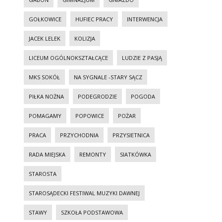
GOŁKOWICE
HUFIEC PRACY
INTERWENCJA
JACEK LELEK
KOLIZJA
LICEUM OGÓLNOKSZTAŁCĄCE
LUDZIE Z PASJĄ
MKS SOKÓŁ
NA SYGNALE -STARY SĄCZ
PIŁKA NOŻNA
PODEGRODZIE
POGODA
POMAGAMY
POPOWICE
POŻAR
PRACA
PRZYCHODNIA
PRZYSIETNICA
RADA MIEJSKA
REMONTY
SIATKÓWKA
STAROSTA
STAROSĄDECKI FESTIWAL MUZYKI DAWNEJ
STAWY
SZKOŁA PODSTAWOWA