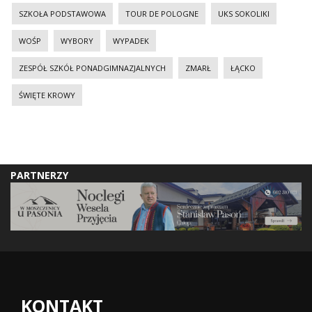
SZKOŁA PODSTAWOWA
TOUR DE POLOGNE
UKS SOKOLIKI
WOŚP
WYBORY
WYPADEK
ZESPÓŁ SZKÓŁ PONADGIMNAZJALNYCH
ZMARŁ
ŁĄCKO
ŚWIĘTE KROWY
PARTNERZY
KONTAKT