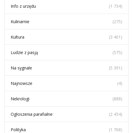
Info z urzędu
(1 734)
Kulinarnie
(275)
Kultura
(3 401)
Ludzie z pasją
(575)
Na sygnale
(5 391)
Najnowsze
(4)
Nekrologi
(888)
Ogłoszenia parafialne
(2 454)
Polityka
(1 768)