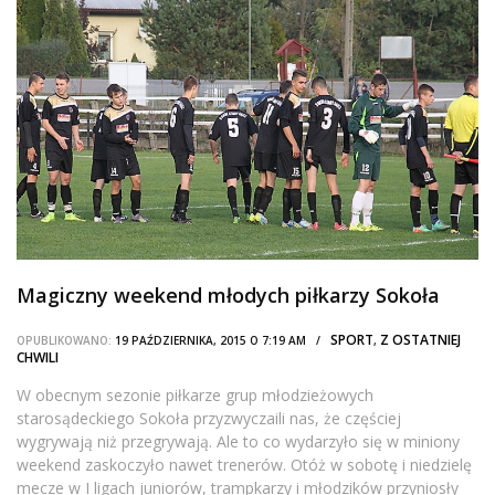
Magiczny weekend młodych piłkarzy Sokoła
SPORT
Z OSTATNIEJ
OPUBLIKOWANO:
19 PAŹDZIERNIKA, 2015 O 7:19 AM /
,
CHWILI
W obecnym sezonie piłkarze grup młodzieżowych
starosądeckiego Sokoła przyzwyczaili nas, że częściej
wygrywają niż przegrywają. Ale to co wydarzyło się w miniony
weekend zaskoczyło nawet trenerów. Otóż w sobotę i niedzielę
mecze w I ligach juniorów, trampkarzy i młodzików przyniosły