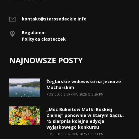
kontakt@starosadeckie.info
Regulamin
Polityka ciasteczek
NAJNOWSZE POSTY
Żeglarskie widowisko na Jeziorze
Mucharskim
POSTED: 6 SIERPNIA, 2026 O 5:26 PM
„Moc Bukietów Matki Boskiej
Zielnej” ponownie w Starym Sączu.
15 sierpnia kolejna edycja
wyjątkowego konkursu
POSTED: 6 SIERPNIA, 2026 O 5:23 PM