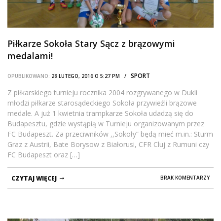
Piłkarze Sokoła Stary Sącz z brązowymi
medalami!
SPORT
OPUBLIKOWANO:
28 LUTEGO, 2016 O 5:27 PM /
Z piłkarskiego turnieju rocznika 2004 rozgrywanego w Dukli
młodzi piłkarze starosądeckiego Sokoła przywieźli brązowe
medale. A już 1 kwietnia trampkarze Sokoła udadzą się do
Budapesztu, gdzie wystąpią w Turnieju organizowanym przez
FC Budapeszt. Za przeciwników ,,Sokoły” będą mieć m.in.: Sturm
Graz z Austrii, Bate Borysow z Białorusi, CFR Cluj z Rumuni czy
FC Budapeszt oraz […]
CZYTAJ WIĘCEJ
BRAK KOMENTARZY