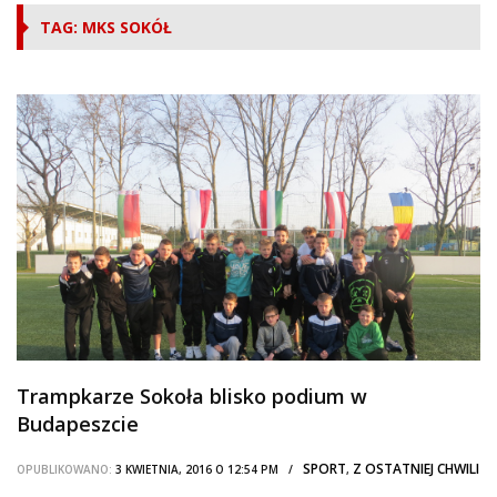
TAG: MKS SOKÓŁ
Trampkarze Sokoła blisko podium w
Budapeszcie
SPORT
Z OSTATNIEJ CHWILI
OPUBLIKOWANO:
3 KWIETNIA, 2016 O 12:54 PM /
,