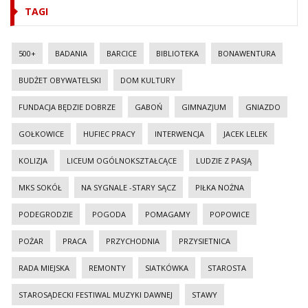
TAGI
500+
BADANIA
BARCICE
BIBLIOTEKA
BONAWENTURA
BUDŻET OBYWATELSKI
DOM KULTURY
FUNDACJA BĘDZIE DOBRZE
GABOŃ
GIMNAZJUM
GNIAZDO
GOŁKOWICE
HUFIEC PRACY
INTERWENCJA
JACEK LELEK
KOLIZJA
LICEUM OGÓLNOKSZTAŁCĄCE
LUDZIE Z PASJĄ
MKS SOKÓŁ
NA SYGNALE -STARY SĄCZ
PIŁKA NOŻNA
PODEGRODZIE
POGODA
POMAGAMY
POPOWICE
POŻAR
PRACA
PRZYCHODNIA
PRZYSIETNICA
RADA MIEJSKA
REMONTY
SIATKÓWKA
STAROSTA
STAROSĄDECKI FESTIWAL MUZYKI DAWNEJ
STAWY