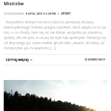
Mistrzów
SPORT
OPUBLIKOWANO:
8 LIPCA, 2015 O 3:29 PM /
Wszystkich, którym na sercu leży los pierwszej drużyny
starosądeckiego Sokoła, pragnę uspokoić. Ktoś zapyta co to za
ton, o co chodzi, tam się nic nie dzieje, wszystko po staremu,
spokój. Ale nie jest, a raczej nie było tak spokojnie. Pierwszy raz
od dłuższego już czasu realnie groził nam „awans” do klasy „B”.
Ostatecznie jak mi wiadomo […]
CZYTAJ WIĘCEJ
18 KOMENTARZY