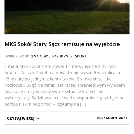
MKS Sokół Stary Sącz remisuje na wyjeździe
SPORT
OPUBLIKOWANO:
2 MAJA, 2015 O 12:28 PM /
1 maja MKS Sokół zremisował 1:1 na wyjeździe z drużyną
Amator Paszyn. Sokół na prowadzenie wyszedł w okolicach
15 minuty po jednym z kontrataków. Bramkę strzelił M.
Kozłowski. „Ogólnie remis jest raczej sprawiedliwym wynikiem
gdyż obie drużyny miały swoje sytuacje których nie
wykorzystały. Sędziowania nie warto wspominać gdyż było na
bardzo niskim poziomie” – czytamy na […]
CZYTAJ WIĘCEJ
BRAK KOMENTARZY