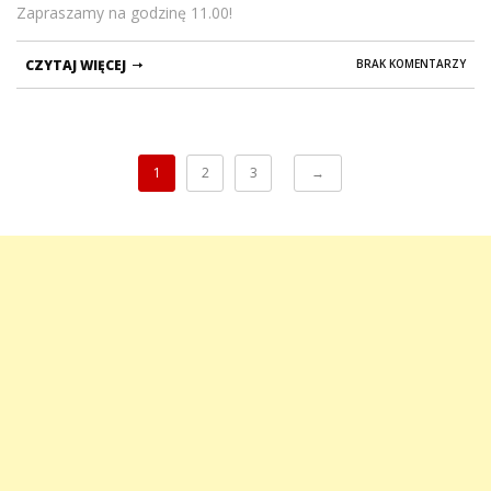
Zapraszamy na godzinę 11.00!
CZYTAJ WIĘCEJ
BRAK KOMENTARZY
1
2
3
→