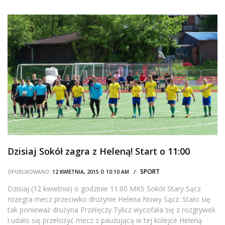
Dzisiaj Sokół zagra z Heleną! Start o 11:00
SPORT
OPUBLIKOWANO:
12 KWIETNIA, 2015 O 10:10 AM /
Dzisiaj (12 kwietnia) o godzinie 11.00 MKS Sokół Stary Sącz
rozegra mecz przeciwko drużynie Helena Nowy Sącz. Stało się
tak ponieważ drużyna Przełęczy Tylicz wycofała się z rozgrywek
i udało się przełożyć mecz z pauzującą w tej kolejce Heleną.