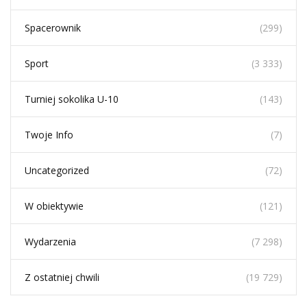
Spacerownik
(299)
Sport
(3 333)
Turniej sokolika U-10
(143)
Twoje Info
(7)
Uncategorized
(72)
W obiektywie
(121)
Wydarzenia
(7 298)
Z ostatniej chwili
(19 729)