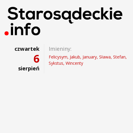
czwartek
Imieniny:
6
Felicysym, Jakub, January, Sława, Stefan,
Sykstus, Wincenty
sierpień