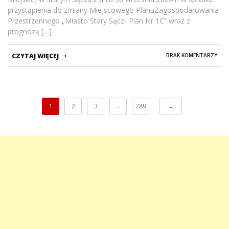
przystąpienia do zmiany Miejscowego PlanuZagospodarowania
Przestrzennego „Miasto Stary Sącz- Plan Nr 1C” wraz z
prognozą […]
CZYTAJ WIĘCEJ
BRAK KOMENTARZY
1
2
3
…
289
→