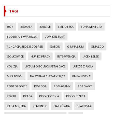
TAGI
500+
BADANIA
BARCICE
BIBLIOTEKA
BONAWENTURA
BUDŻET OBYWATELSKI
DOM KULTURY
FUNDACJA BĘDZIE DOBRZE
GABOŃ
GIMNAZJUM
GNIAZDO
GOŁKOWICE
HUFIEC PRACY
INTERWENCJA
JACEK LELEK
KOLIZJA
LICEUM OGÓLNOKSZTAŁCĄCE
LUDZIE Z PASJĄ
MKS SOKÓŁ
NA SYGNALE -STARY SĄCZ
PIŁKA NOŻNA
PODEGRODZIE
POGODA
POMAGAMY
POPOWICE
POŻAR
PRACA
PRZYCHODNIA
PRZYSIETNICA
RADA MIEJSKA
REMONTY
SIATKÓWKA
STAROSTA