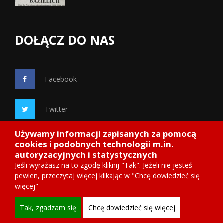
DOŁĄCZ DO NAS
Facebook
Twitter
Używamy informacji zapisanych za pomocą
Google+
cookies i podobnych technologii m.in.
autoryzacyjnych i statystycznych
Jeśli wyrażasz na to zgodę kliknij "Tak". Jeżeli nie jesteś
pewien, przeczytaj więcej klikając w "Chcę dowiedzieć się
więcej"
Copyright 2014
Starosadeckie.info
, wdrożenie ITnetDESIGN
Tak, zgadzam się
Chcę dowiedzieć się więcej
"