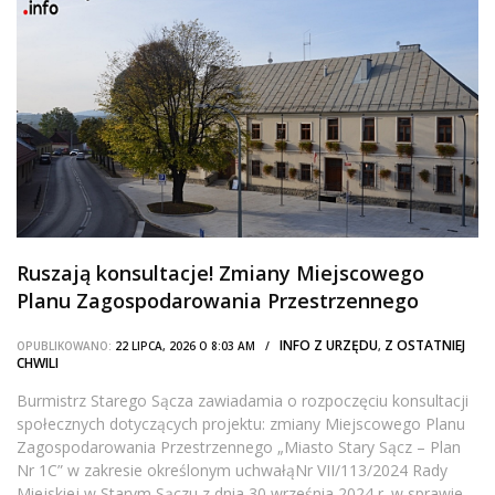
Ruszają konsultacje! Zmiany Miejscowego
Planu Zagospodarowania Przestrzennego
INFO Z URZĘDU
Z OSTATNIEJ
OPUBLIKOWANO:
22 LIPCA, 2026 O 8:03 AM /
,
CHWILI
Burmistrz Starego Sącza zawiadamia o rozpoczęciu konsultacji
społecznych dotyczących projektu: zmiany Miejscowego Planu
Zagospodarowania Przestrzennego „Miasto Stary Sącz – Plan
Nr 1C” w zakresie określonym uchwałąNr VII/113/2024 Rady
Miejskiej w Starym Sączu z dnia 30 września 2024 r. w sprawie