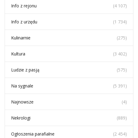
Info z rejonu
(4 107)
Info z urzędu
(1 734)
Kulinarnie
(275)
Kultura
(3 402)
Ludzie z pasją
(575)
Na sygnale
(5 391)
Najnowsze
(4)
Nekrologi
(889)
Ogłoszenia parafialne
(2 454)