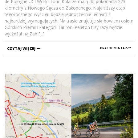
de Pologne UCI World Tour. Kolarze mają do pokonania 223
kilometry z Nowego Sącza do Zakopanego. Najdłuższy etap
tegorocznego wyścigu będzie jednocześnie jednym z
najbardziej wymagających. Na trasie znajduje się bowiem osiem
Górskich Premii I kategorii Tauron. Peleton trzy razy będzie
wjeżdżał na Ząb […]
CZYTAJ WIĘCEJ
BRAK KOMENTARZY