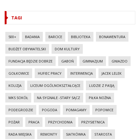
TAGI
500+
BADANIA
BARCICE
BIBLIOTEKA
BONAWENTURA
BUDŻET OBYWATELSKI
DOM KULTURY
FUNDACJA BĘDZIE DOBRZE
GABOŃ
GIMNAZJUM
GNIAZDO
GOŁKOWICE
HUFIEC PRACY
INTERWENCJA
JACEK LELEK
KOLIZJA
LICEUM OGÓLNOKSZTAŁCĄCE
LUDZIE Z PASJĄ
MKS SOKÓŁ
NA SYGNALE -STARY SĄCZ
PIŁKA NOŻNA
PODEGRODZIE
POGODA
POMAGAMY
POPOWICE
POŻAR
PRACA
PRZYCHODNIA
PRZYSIETNICA
RADA MIEJSKA
REMONTY
SIATKÓWKA
STAROSTA