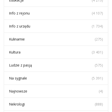
Edukacja
(4 213)
Info z rejonu
(4 107)
Info z urzędu
(1 734)
Kulinarnie
(275)
Kultura
(3 401)
Ludzie z pasją
(575)
Na sygnale
(5 391)
Najnowsze
(4)
Nekrologi
(888)