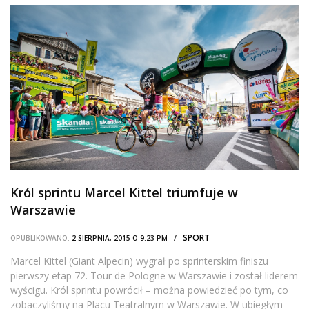
Król sprintu Marcel Kittel triumfuje w
Warszawie
SPORT
OPUBLIKOWANO:
2 SIERPNIA, 2015 O 9:23 PM /
Marcel Kittel (Giant Alpecin) wygrał po sprinterskim finiszu
pierwszy etap 72. Tour de Pologne w Warszawie i został liderem
wyścigu. Król sprintu powrócił – można powiedzieć po tym, co
zobaczyliśmy na Placu Teatralnym w Warszawie. W ubiegłym