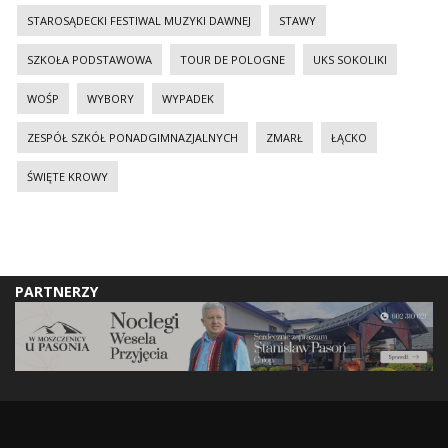
STAROSĄDECKI FESTIWAL MUZYKI DAWNEJ
STAWY
SZKOŁA PODSTAWOWA
TOUR DE POLOGNE
UKS SOKOLIKI
WOŚP
WYBORY
WYPADEK
ZESPÓŁ SZKÓŁ PONADGIMNAZJALNYCH
ZMARŁ
ŁĄCKO
ŚWIĘTE KROWY
PARTNERZY