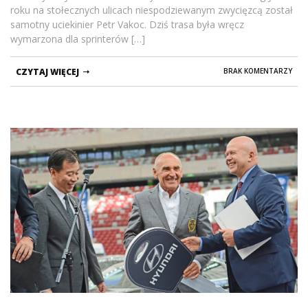
roku na stołecznych ulicach niespodziewanym zwycięzcą został
samotny uciekinier Petr Vakoc. Dziś trasa była wręcz
wymarzona dla sprinterów […]
CZYTAJ WIĘCEJ
BRAK KOMENTARZY