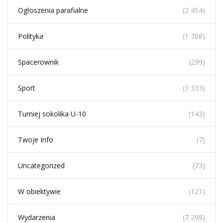
Ogłoszenia parafialne
(2 454)
Polityka
(1 768)
Spacerownik
(299)
Sport
(3 333)
Turniej sokolika U-10
(143)
Twoje Info
(7)
Uncategorized
(73)
W obiektywie
(121)
Wydarzenia
(7 298)