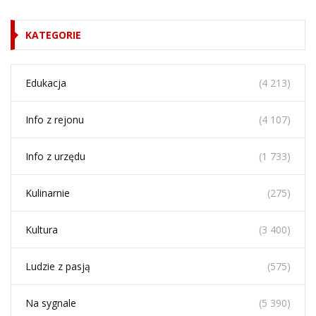
KATEGORIE
Edukacja
(4 213)
Info z rejonu
(4 107)
Info z urzędu
(1 733)
Kulinarnie
(275)
Kultura
(3 400)
Ludzie z pasją
(575)
Na sygnale
(5 390)