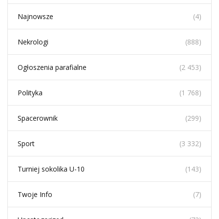
Najnowsze
(4)
Nekrologi
(888)
Ogłoszenia parafialne
(2 453)
Polityka
(1 768)
Spacerownik
(299)
Sport
(3 332)
Turniej sokolika U-10
(143)
Twoje Info
(7)