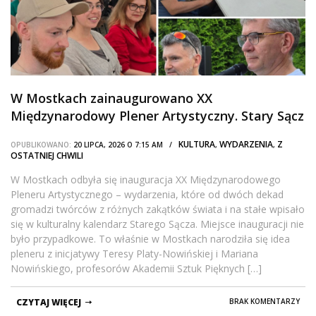
W Mostkach zainaugurowano XX
Międzynarodowy Plener Artystyczny. Stary Sącz
ponownie przyciąga artystów z całego świata
KULTURA
WYDARZENIA
Z
OPUBLIKOWANO:
20 LIPCA, 2026 O 7:15 AM /
,
,
OSTATNIEJ CHWILI
W Mostkach odbyła się inauguracja XX Międzynarodowego
Pleneru Artystycznego – wydarzenia, które od dwóch dekad
gromadzi twórców z różnych zakątków świata i na stałe wpisało
się w kulturalny kalendarz Starego Sącza. Miejsce inauguracji nie
było przypadkowe. To właśnie w Mostkach narodziła się idea
pleneru z inicjatywy Teresy Platy-Nowińskiej i Mariana
Nowińskiego, profesorów Akademii Sztuk Pięknych […]
CZYTAJ WIĘCEJ
BRAK KOMENTARZY