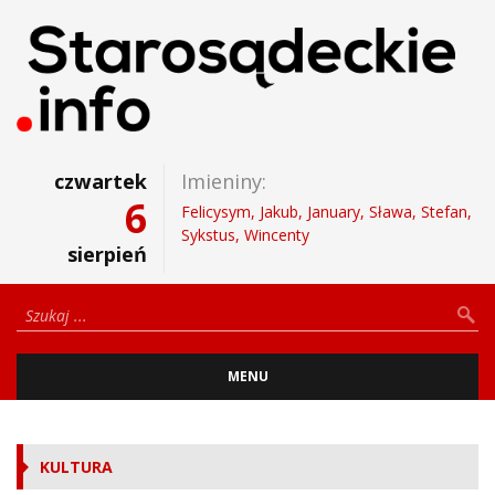
czwartek
Imieniny:
6
Felicysym, Jakub, January, Sława, Stefan,
Sykstus, Wincenty
sierpień
MENU
KULTURA