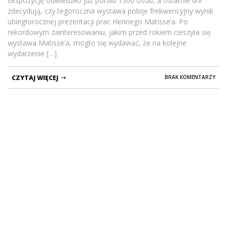
Ekspozycję odwiedziło już ponad 1500 osób, a ostatnie dni
zdecydują, czy tegoroczna wystawa pobije frekwencyjny wynik
ubiegłorocznej prezentacji prac Henriego Matisse’a. Po
rekordowym zainteresowaniu, jakim przed rokiem cieszyła się
wystawa Matisse’a, mogło się wydawać, że na kolejne
wydarzenie […]
CZYTAJ WIĘCEJ
BRAK KOMENTARZY