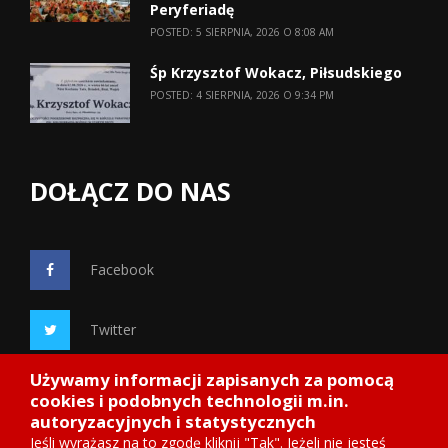
Peryferiadę
POSTED: 5 SIERPNIA, 2026 O 8:08 AM
Śp Krzysztof Wokacz, Piłsudskiego
POSTED: 4 SIERPNIA, 2026 O 9:34 PM
DOŁĄCZ DO NAS
Facebook
Twitter
Używamy informacji zapisanych za pomocą
Google+
cookies i podobnych technologii m.in.
autoryzacyjnych i statystycznych
Jeśli wyrażasz na to zgodę kliknij "Tak". Jeżeli nie jesteś