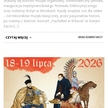
znalazły się koncert muzyki organowej, średniowieczny jarmark,
inauguracja międzynarodowego festiwalu folklorystycznego
oraz rodzinny festyn w Mostkach. Każdy znajdzie coś dla siebie
– od miłośników muzyki klasycznej, przez pasjonatów historii,
po rodziny z dziećmi. Koncert „Pachelbel w Erfurcie” w Starym
Sączu […]
CZYTAJ WIĘCEJ
BRAK KOMENTARZY