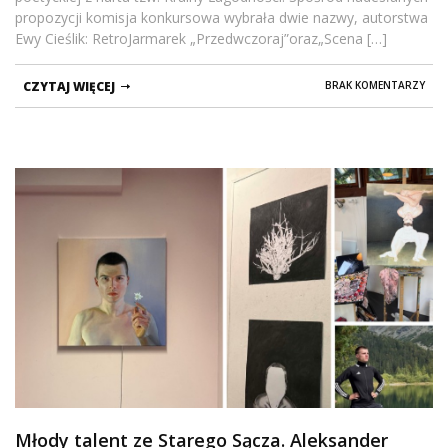
propozycji komisja konkursowa wybrała dwie nazwy, autorstwa
Ewy Cieślik: RetroJarmarek „Przedwczoraj”oraz„Scena […]
CZYTAJ WIĘCEJ
BRAK KOMENTARZY
Młody talent ze Starego Sącza. Aleksander