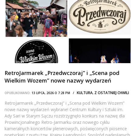
RetroJarmarek „Przedwczoraj” i „Scena pod
Wielkim Wozem” nowe nazwy wydarzeń
wybrane!
KULTURA
Z OSTATNIEJ CHWILI
OPUBLIKOWANO:
13 LIPCA, 2026 O 7:28 PM /
,
RetroJarmarek „Przedwczoraj” i „Scena pod Wielkim Wozem”
nowe nazwy wydarzeń wybrane! Centrum Kultury i Sztuki im.
Ady Sari w Starym Sączu rozstrzygnęło konkurs na nazwę dla
Prowincjonalnego Retro-Jarmarku oraz nowego cyklu
kameralnych koncertów plenerowych, poświęconych piosence
poetyckiej z nurtu tzw. Krainy Łagodności. Spośród nadesłanych