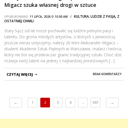
Migacz szuka własnej drogi w sztuce
KULTURA
LUDZIE Z PASJĄ
Z
OPUBLIKOWANO:
11 LIPCA, 2026 O 10:00 AM /
,
,
OSTATNIEJ CHWILI
Stary Sącz od lat może pochwalić się ludźmi pełnymi pasji i
talentu. Do grona młodych artystów, o których z pewnością
jeszcze nieraz usłyszymy, należy 20-letni Aleksander Migacz –
student Akademii Sztuk Pięknych w Warszawie, malarz i twórca,
który nie boi się przekraczać granic tradycyjnej sztuki. Choć dziś
rozwija swój talent na jednej z najbardziej prestiżowych […]
CZYTAJ WIĘCEJ
BRAK KOMENTARZY
←
1
2
3
4
…
567
→