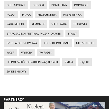
PODEGRODZIE
POGODA
POMAGAMY
POPOWICE
POŻAR
PRACA
PRZYCHODNIA
PRZYSIETNICA
RADA MIEJSKA
REMONTY
SIATKÓWKA
STAROSTA
STAROSĄDECKI FESTIWAL MUZYKI DAWNEJ
STAWY
SZKOŁA PODSTAWOWA
TOUR DE POLOGNE
UKS SOKOLIKI
WOŚP
WYBORY
WYPADEK
ZESPÓŁ SZKÓŁ PONADGIMNAZJALNYCH
ZMARŁ
ŁĄCKO
ŚWIĘTE KROWY
PARTNERZY