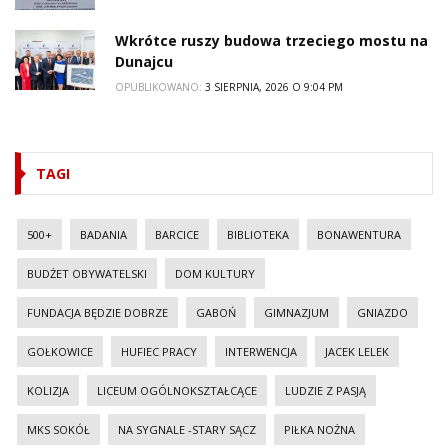
Wkrótce ruszy budowa trzeciego mostu na
Dunajcu
OPUBLIKOWANO:
3 SIERPNIA, 2026 O 9:04 PM
TAGI
500+
BADANIA
BARCICE
BIBLIOTEKA
BONAWENTURA
BUDŻET OBYWATELSKI
DOM KULTURY
FUNDACJA BĘDZIE DOBRZE
GABOŃ
GIMNAZJUM
GNIAZDO
GOŁKOWICE
HUFIEC PRACY
INTERWENCJA
JACEK LELEK
KOLIZJA
LICEUM OGÓLNOKSZTAŁCĄCE
LUDZIE Z PASJĄ
MKS SOKÓŁ
NA SYGNALE -STARY SĄCZ
PIŁKA NOŻNA