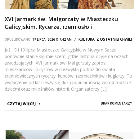
XVI Jarmark św. Małgorzaty w Miasteczku
Galicyjskim. Rycerze, rzemiosło i
średniowieczne widowiska
KULTURA
Z OSTATNIEJ CHWILI
OPUBLIKOWANO:
17 LIPCA, 2026 O 7:42 AM /
,
Już 18 i 19 lipca Miasteczko Galicyjskie w Nowym Sączu
ponownie stanie się miejscem, gdzie historia ożyje na oczach
zwiedzających. XVI Jarmark św. Małgorzaty zaprosi
mieszkańców i turystów w niezwykłą podróż do świata
średniowiecznych rycerzy, kupców, rzemieślników i kuglarzy. To
wydarzenie od lat cieszy się dużą popularnością wśród rodzin z
dziećmi oraz miłośników historii. Organizatorzy […]
CZYTAJ WIĘCEJ
BRAK KOMENTARZY