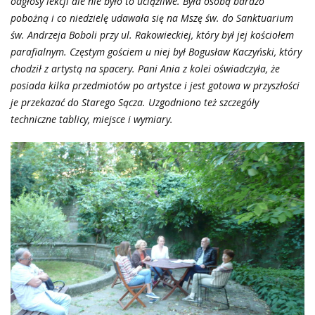
odgłosy lekcji ale nie było to uciążliwe. Była osobą bardzo
pobożną i co niedzielę udawała się na Mszę św. do Sanktuarium
św. Andrzeja Boboli przy ul. Rakowieckiej, który był jej kościołem
parafialnym. Częstym gościem u niej był Bogusław Kaczyński, który
chodził z artystą na spacery. Pani Ania z kolei oświadczyła, że
posiada kilka przedmiotów po artystce i jest gotowa w przyszłości
je przekazać do Starego Sącza. Uzgodniono też szczegóły
techniczne tablicy, miejsce i wymiary.