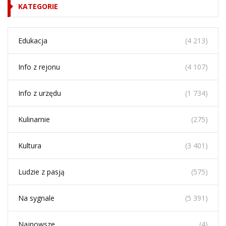
KATEGORIE
Edukacja
(4 213)
Info z rejonu
(4 107)
Info z urzędu
(1 734)
Kulinarnie
(275)
Kultura
(3 401)
Ludzie z pasją
(575)
Na sygnale
(5 391)
Najnowsze
(4)