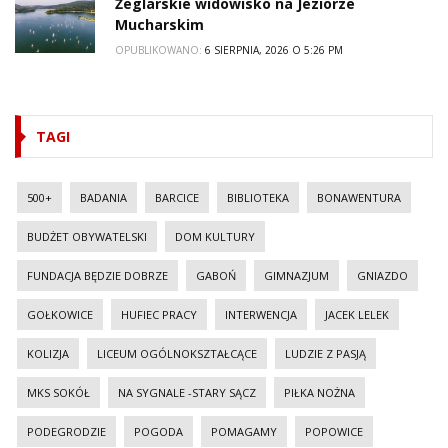
Żeglarskie widowisko na Jeziorze
Mucharskim
OPUBLIKOWANO:
6 SIERPNIA, 2026 O 5:26 PM
TAGI
500+
BADANIA
BARCICE
BIBLIOTEKA
BONAWENTURA
BUDŻET OBYWATELSKI
DOM KULTURY
FUNDACJA BĘDZIE DOBRZE
GABOŃ
GIMNAZJUM
GNIAZDO
GOŁKOWICE
HUFIEC PRACY
INTERWENCJA
JACEK LELEK
KOLIZJA
LICEUM OGÓLNOKSZTAŁCĄCE
LUDZIE Z PASJĄ
MKS SOKÓŁ
NA SYGNALE -STARY SĄCZ
PIŁKA NOŻNA
PODEGRODZIE
POGODA
POMAGAMY
POPOWICE