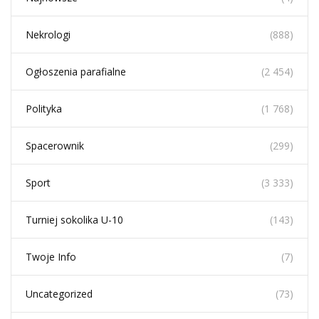
Nekrologi
(888)
Ogłoszenia parafialne
(2 454)
Polityka
(1 768)
Spacerownik
(299)
Sport
(3 333)
Turniej sokolika U-10
(143)
Twoje Info
(7)
Uncategorized
(73)