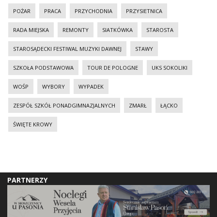
POŻAR
PRACA
PRZYCHODNIA
PRZYSIETNICA
RADA MIEJSKA
REMONTY
SIATKÓWKA
STAROSTA
STAROSĄDECKI FESTIWAL MUZYKI DAWNEJ
STAWY
SZKOŁA PODSTAWOWA
TOUR DE POLOGNE
UKS SOKOLIKI
WOŚP
WYBORY
WYPADEK
ZESPÓŁ SZKÓŁ PONADGIMNAZJALNYCH
ZMARŁ
ŁĄCKO
ŚWIĘTE KROWY
PARTNERZY