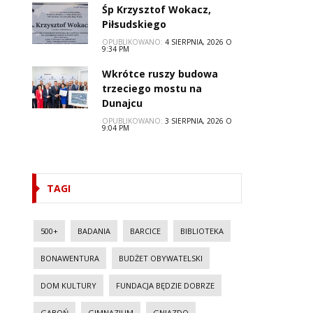
Śp Krzysztof Wokacz,
Piłsudskiego
OPUBLIKOWANO:
4 SIERPNIA, 2026 O
9:34 PM
Wkrótce ruszy budowa
trzeciego mostu na
Dunajcu
OPUBLIKOWANO:
3 SIERPNIA, 2026 O
9:04 PM
TAGI
500+
BADANIA
BARCICE
BIBLIOTEKA
BONAWENTURA
BUDŻET OBYWATELSKI
DOM KULTURY
FUNDACJA BĘDZIE DOBRZE
GABOŃ
GIMNAZJUM
GNIAZDO