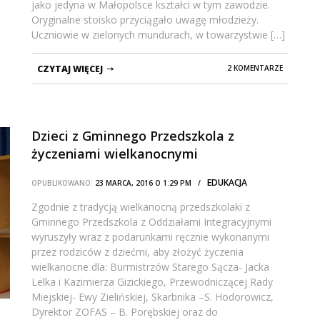
jako jedyna w Małopolsce kształci w tym zawodzie.
Oryginalne stoisko przyciągało uwagę młodzieży.
Uczniowie w zielonych mundurach, w towarzystwie […]
CZYTAJ WIĘCEJ
2 KOMENTARZE
Dzieci z Gminnego Przedszkola z
życzeniami wielkanocnymi
EDUKACJA
OPUBLIKOWANO:
23 MARCA, 2016 O 1:29 PM /
Zgodnie z tradycją wielkanocną przedszkolaki z
Gminnego Przedszkola z Oddziałami Integracyjnymi
wyruszyły wraz z podarunkami ręcznie wykonanymi
przez rodziców z dziećmi, aby złożyć życzenia
wielkanocne dla: Burmistrzów Starego Sącza- Jacka
Lelka i Kazimierza Gizickiego, Przewodniczącej Rady
Miejskiej- Ewy Zielińskiej, Skarbnika –S. Hodorowicz,
Dyrektor ZOFAS – B. Porębskiej oraz do