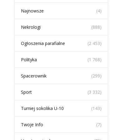
Najnowsze
(4)
Nekrologi
(888)
Ogłoszenia parafialne
(2 453)
Polityka
(1 768)
Spacerownik
(299)
Sport
(3 332)
Turniej sokolika U-10
(143)
Twoje Info
(7)