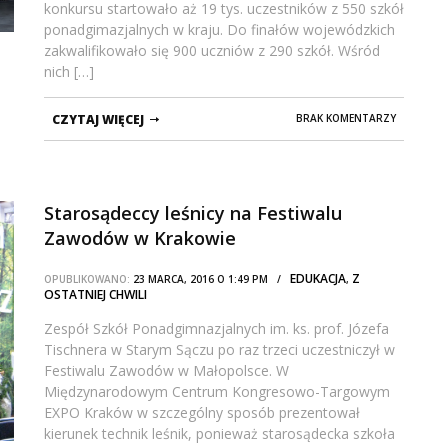
konkursu startowało aż 19 tys. uczestników z 550 szkół
ponadgimazjalnych w kraju. Do finałów wojewódzkich
zakwalifikowało się 900 uczniów z 290 szkół. Wśród
nich […]
CZYTAJ WIĘCEJ
BRAK KOMENTARZY
Starosądeccy leśnicy na Festiwalu
Zawodów w Krakowie
EDUKACJA
Z
OPUBLIKOWANO:
23 MARCA, 2016 O 1:49 PM /
,
OSTATNIEJ CHWILI
Zespół Szkół Ponadgimnazjalnych im. ks. prof. Józefa
Tischnera w Starym Sączu po raz trzeci uczestniczył w
Festiwalu Zawodów w Małopolsce. W
Międzynarodowym Centrum Kongresowo-Targowym
EXPO Kraków w szczególny sposób prezentował
kierunek technik leśnik, ponieważ starosądecka szkoła