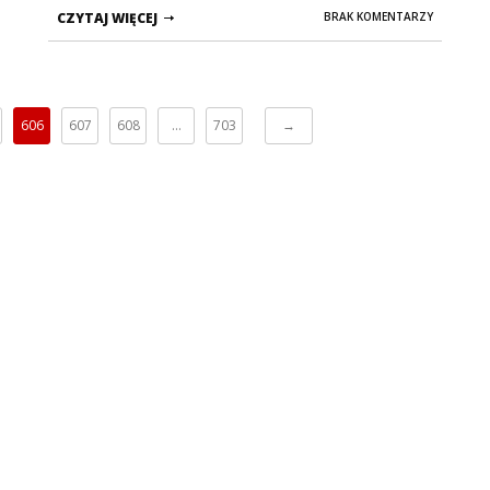
CZYTAJ WIĘCEJ
BRAK KOMENTARZY
606
607
608
…
703
→