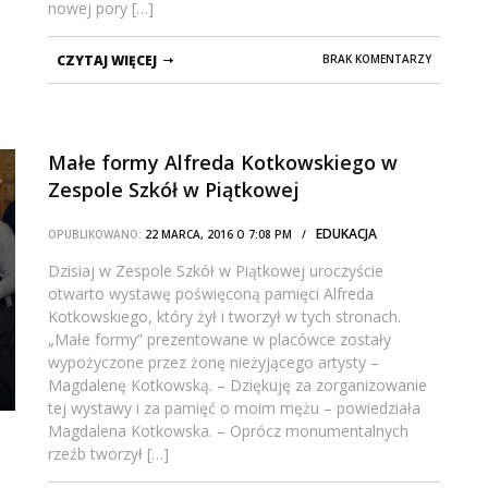
nowej pory […]
CZYTAJ WIĘCEJ
BRAK KOMENTARZY
Małe formy Alfreda Kotkowskiego w
Zespole Szkół w Piątkowej
EDUKACJA
OPUBLIKOWANO:
22 MARCA, 2016 O 7:08 PM /
Dzisiaj w Zespole Szkół w Piątkowej uroczyście
otwarto wystawę poświęconą pamięci Alfreda
Kotkowskiego, który żył i tworzył w tych stronach.
„Małe formy” prezentowane w placówce zostały
wypożyczone przez żonę nieżyjącego artysty –
Magdalenę Kotkowską. – Dziękuję za zorganizowanie
tej wystawy i za pamięć o moim mężu – powiedziała
Magdalena Kotkowska. – Oprócz monumentalnych
rzeźb tworzył […]