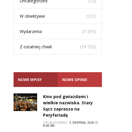
Uncategorized
(72)
W obiektywie
(121)
Wydarzenia
(7 297)
Z ostatniej chwili
(19 725)
NOWE WPISY
NOWE OPINIE
Kino pod gwiazdami i
wielkie nazwiska. Stary
Sącz zaprasza na
Peryferiadę
OPUBLIKOWANO:
5 SIERPNIA, 2026 O
8:08 AM