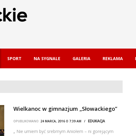
SPORT
NA SYGNALE
GALERIA
REKLAMA
Wielkanoc w gimnazjum „Słowackiego”
EDUKACJA
OPUBLIKOWANO:
24 MARCA, 2016 O 7:39 AM /
„ Nie umiem być srebrnym Aniołem – ni gorejącym