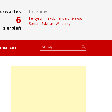
czwartek
Imieniny:
6
Felicysym, Jakub, January, Sława,
Stefan, Sykstus, Wincenty
sierpień
KONTAKT