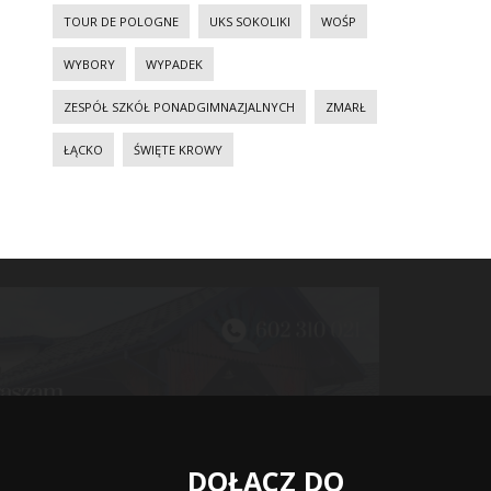
TOUR DE POLOGNE
UKS SOKOLIKI
WOŚP
WYBORY
WYPADEK
ZESPÓŁ SZKÓŁ PONADGIMNAZJALNYCH
ZMARŁ
ŁĄCKO
ŚWIĘTE KROWY
DOŁĄCZ DO