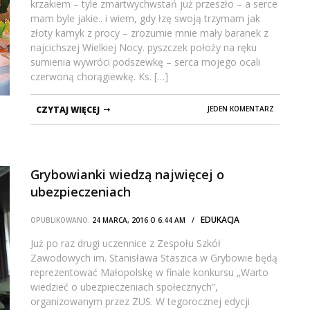
krzakiem – tyle zmartwychwstań już przeszło – a serce
mam byle jakie.. i wiem, gdy łzę swoją trzymam jak
złoty kamyk z procy – zrozumie mnie mały baranek z
najcichszej Wielkiej Nocy. pyszczek położy na ręku
sumienia wywróci podszewkę – serca mojego ocali
czerwoną chorągiewkę. Ks. […]
CZYTAJ WIĘCEJ
JEDEN KOMENTARZ
Grybowianki wiedzą najwięcej o
ubezpieczeniach
EDUKACJA
OPUBLIKOWANO:
24 MARCA, 2016 O 6:44 AM /
Już po raz drugi uczennice z Zespołu Szkół
Zawodowych im. Stanisława Staszica w Grybowie będą
reprezentować Małopolskę w finale konkursu „Warto
wiedzieć o ubezpieczeniach społecznych”,
organizowanym przez ZUS. W tegorocznej edycji