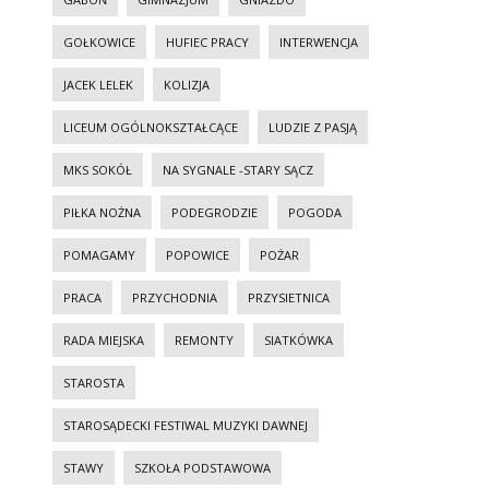
GOŁKOWICE
HUFIEC PRACY
INTERWENCJA
JACEK LELEK
KOLIZJA
LICEUM OGÓLNOKSZTAŁCĄCE
LUDZIE Z PASJĄ
MKS SOKÓŁ
NA SYGNALE -STARY SĄCZ
PIŁKA NOŻNA
PODEGRODZIE
POGODA
POMAGAMY
POPOWICE
POŻAR
PRACA
PRZYCHODNIA
PRZYSIETNICA
RADA MIEJSKA
REMONTY
SIATKÓWKA
STAROSTA
STAROSĄDECKI FESTIWAL MUZYKI DAWNEJ
STAWY
SZKOŁA PODSTAWOWA