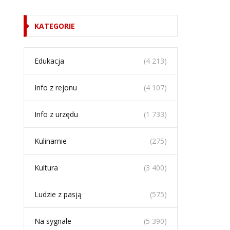
KATEGORIE
Edukacja
(4 213)
Info z rejonu
(4 107)
Info z urzędu
(1 733)
Kulinarnie
(275)
Kultura
(3 400)
Ludzie z pasją
(575)
Na sygnale
(5 390)