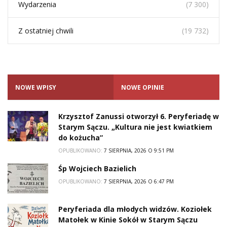
Wydarzenia
(7 300)
Z ostatniej chwili
(19 732)
NOWE WPISY
NOWE OPINIE
Krzysztof Zanussi otworzył 6. Peryferiadę w
Starym Sączu. „Kultura nie jest kwiatkiem
do kożucha”
OPUBLIKOWANO:
7 SIERPNIA, 2026 O 9:51 PM
Śp Wojciech Bazielich
OPUBLIKOWANO:
7 SIERPNIA, 2026 O 6:47 PM
Peryferiada dla młodych widzów. Koziołek
Matołek w Kinie Sokół w Starym Sączu