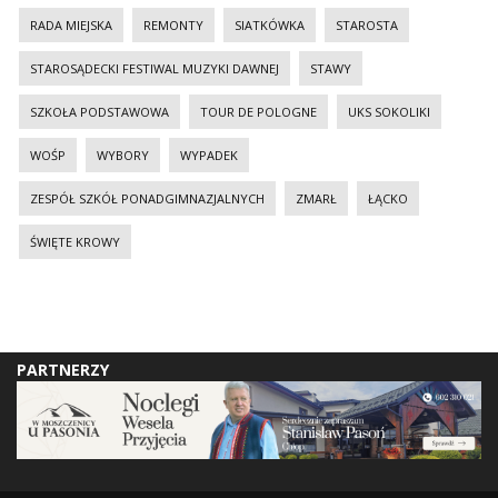
RADA MIEJSKA
REMONTY
SIATKÓWKA
STAROSTA
STAROSĄDECKI FESTIWAL MUZYKI DAWNEJ
STAWY
SZKOŁA PODSTAWOWA
TOUR DE POLOGNE
UKS SOKOLIKI
WOŚP
WYBORY
WYPADEK
ZESPÓŁ SZKÓŁ PONADGIMNAZJALNYCH
ZMARŁ
ŁĄCKO
ŚWIĘTE KROWY
PARTNERZY