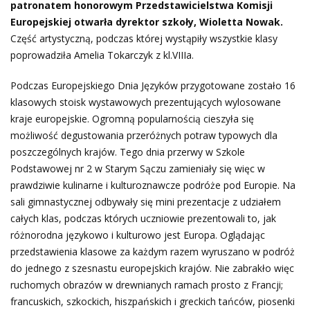
patronatem honorowym Przedstawicielstwa Komisji
Europejskiej otwarła dyrektor szkoły, Wioletta Nowak.
Część artystyczną, podczas której wystąpiły wszystkie klasy
poprowadziła Amelia Tokarczyk z kl.VIIIa.
Podczas Europejskiego Dnia Języków przygotowane zostało 16
klasowych stoisk wystawowych prezentujących wylosowane
kraje europejskie. Ogromną popularnością cieszyła się
możliwość degustowania przeróżnych potraw typowych dla
poszczególnych krajów. Tego dnia przerwy w Szkole
Podstawowej nr 2 w Starym Sączu zamieniały się więc w
prawdziwie kulinarne i kulturoznawcze podróże pod Europie. Na
sali gimnastycznej odbywały się mini prezentacje z udziałem
całych klas, podczas których uczniowie prezentowali to, jak
różnorodna językowo i kulturowo jest Europa. Oglądając
przedstawienia klasowe za każdym razem wyruszano w podróż
do jednego z szesnastu europejskich krajów. Nie zabrakło więc
ruchomych obrazów w drewnianych ramach prosto z Francji;
francuskich, szkockich, hiszpańskich i greckich tańców, piosenki