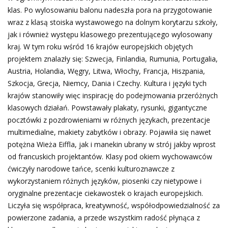
klas. Po wylosowaniu balonu nadeszła pora na przygotowanie
wraz z klasą stoiska wystawowego na dolnym korytarzu szkoły,
jak i również występu klasowego prezentującego wylosowany
kraj. W tym roku wśród 16 krajów europejskich objętych
projektem znalazły się: Szwecja, Finlandia, Rumunia, Portugalia,
Austria, Holandia, Węgry, Litwa, Włochy, Francja, Hiszpania,
Szkocja, Grecja, Niemcy, Dania i Czechy. Kultura i języki tych
krajów stanowiły więc inspirację do podejmowania przeróżnych
klasowych działań. Powstawały plakaty, rysunki, gigantyczne
pocztówki z pozdrowieniami w różnych językach, prezentacje
multimedialne, makiety zabytków i obrazy. Pojawiła się nawet
potężna Wieża Eiffla, jak i manekin ubrany w strój jakby wprost
od francuskich projektantów. Klasy pod okiem wychowawców
ćwiczyły narodowe tańce, scenki kulturoznawcze z
wykorzystaniem różnych języków, piosenki czy nietypowe i
oryginalne prezentacje ciekawostek o krajach europejskich.
Liczyła się współpraca, kreatywność, współodpowiedzialność za
powierzone zadania, a przede wszystkim radość płynąca z