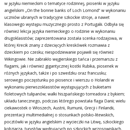
w języku niemieckim o tematyce rodzinnej, piosenki w języku
angielskim „On the bonnie banks of Loch Lomond” w wykonaniu
uczniów ubranych w tradycyjne szkockie stroje, a nawet
klasowego występu muzycznego prosto z Portugalii. Odbyła się
również lekcja języka niemieckiego o rodzinie w wykonaniu
drugoklasistów; zaprezentowana została scenka rodzajowa, w
której Krecik znany z dziecięcych kreskówek rozmawia z
dzieckiem po czesku; niespodziewanie pojawili się również
Wikingowie. Nie zabrakło węgierskiego tańca i przemarszu z
flagami, jak i również gigantycznej kostki Rubika, piosenek w
różnych językach, także i po szwedzku oraz francusku;
serowego poczęstunku po piosence i wierszu o Holandii w
wykonaniu pierwszoklasistów występujących z bukietami
fioletowych tulipanów; walki hiszpańskiego torreadora z bykiem;
układu tanecznego, podczas którego powstała flaga Danii; wielu
ciekawostek o Włoszech, Austrii, Rumunii, Grecji i Finlandii,
prezentacji multimedialnej o stosunkach polsko-litewskich,
pocztówki w języku angielskim z wycieczki na Litwę, szkockiego
kobziarza, turystów wędrujących po szkockich wrzosowiskach,