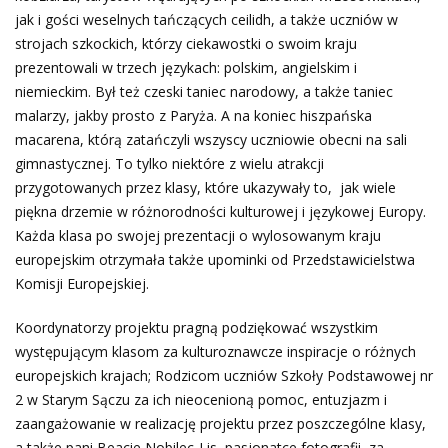
jak i gości weselnych tańczących ceilidh, a także uczniów w
strojach szkockich, którzy ciekawostki o swoim kraju
prezentowali w trzech językach: polskim, angielskim i
niemieckim. Był też czeski taniec narodowy, a także taniec
malarzy, jakby prosto z Paryża. A na koniec hiszpańska
macarena, którą zatańczyli wszyscy uczniowie obecni na sali
gimnastycznej. To tylko niektóre z wielu atrakcji
przygotowanych przez klasy, które ukazywały to, jak wiele
piękna drzemie w różnorodności kulturowej i językowej Europy.
Każda klasa po swojej prezentacji o wylosowanym kraju
europejskim otrzymała także upominki od Przedstawicielstwa
Komisji Europejskiej.
Koordynatorzy projektu pragną podziękować wszystkim
występującym klasom za kulturoznawcze inspiracje o różnych
europejskich krajach; Rodzicom uczniów Szkoły Podstawowej nr
2 w Starym Sączu za ich nieocenioną pomoc, entuzjazm i
zaangażowanie w realizację projektu przez poszczególne klasy,
a także pani Beacie Nobilec-Lis, pasjonatce fotografii, za