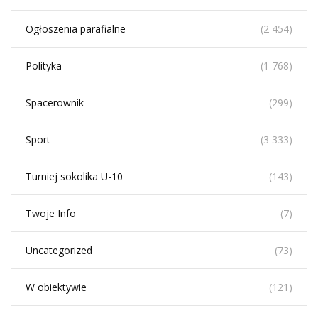
Ogłoszenia parafialne
(2 454)
Polityka
(1 768)
Spacerownik
(299)
Sport
(3 333)
Turniej sokolika U-10
(143)
Twoje Info
(7)
Uncategorized
(73)
W obiektywie
(121)