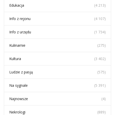
Edukacja
(4 213)
Info z rejonu
(4 107)
Info z urzędu
(1 734)
Kulinarnie
(275)
Kultura
(3 402)
Ludzie z pasją
(575)
Na sygnale
(5 391)
Najnowsze
(4)
Nekrologi
(889)