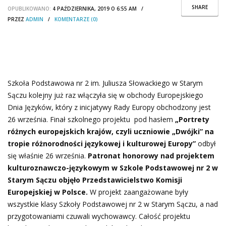
SHARE
OPUBLIKOWANO:
4 PAŹDZIERNIKA, 2019 O 6:55 AM /
PRZEZ
ADMIN
/
KOMENTARZE (0)
Szkoła Podstawowa nr 2 im. Juliusza Słowackiego w Starym
Sączu kolejny już raz włączyła się w obchody Europejskiego
Dnia Języków, który z inicjatywy Rady Europy obchodzony jest
26 września. Finał szkolnego projektu pod hasłem
„Portrety
różnych europejskich krajów, czyli uczniowie „Dwójki”
na
tropie różnorodności językowej i kulturowej Europy”
odbył
się właśnie 26 września.
Patronat honorowy nad projektem
kulturoznawczo-językowym w Szkole Podstawowej nr 2 w
Starym Sączu objęło
Przedstawicielstwo Komisji
Europejskiej w Polsce.
W projekt zaangażowane były
wszystkie klasy Szkoły Podstawowej nr 2 w Starym Sączu, a nad
przygotowaniami czuwali wychowawcy. Całość projektu