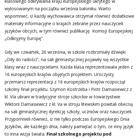
klasowego odkrywania kraju europejskiego ukrytego w
wylosowanym na początku września baloniku. Warto
wspomnieć, iż każdy wychowawca otrzymał również dodatkowe
materiały informacyjne o krajach zebrane przez nauczycieli
języków obcych, w tym również publikację Komisji Europejskiej
„Odkryjmy Europę”.
Gdy we czwartek, 26 września, w szkole rozbrzmiały dźwięki
„Ody do radości”, na sali gimnastycznej pojawiły się wszystkie
klasy wraz z nauczycielami. Każda klasa reprezentowała jeden z
16 europejskich krajów objętych projektem. Uroczysty
przemarsz reprezentacji z 16 europejskich krajów rozpoczął
szkolny finał projektu. Szymon Kostrzeba i Piotr Damasiewicz z
kl. VIa ubrani w tradycyjne stroje szkockie w towarzystwie
Wiktorii Damasiewicz z kl. Va w stroju litewskim powitali obecną
na sali gimnastycznej dyrekcję szkoły, uczniów oraz nauczycieli.
Przypomnieli również, iż nie tylko podczas Europejskiego Dnia
Języków, ale każdego dnia, należy pamiętać o tym, że inny język
to inna wizja świata.
Finał szkolnego projektu pod