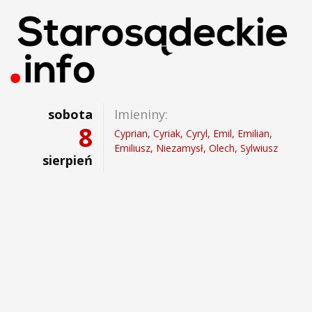
sobota
Imieniny:
8
Cyprian, Cyriak, Cyryl, Emil, Emilian,
Emiliusz, Niezamysł, Olech, Sylwiusz
sierpień