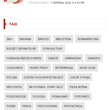
OPUBLIKOWANO:
7 SIERPNIA, 2026 O 4:10 PM
TAGI
500+
BADANIA
BARCICE
BIBLIOTEKA
BONAWENTURA
BUDŻET OBYWATELSKI
DOM KULTURY
FUNDACJA BĘDZIE DOBRZE
GABOŃ
GIMNAZJUM
GNIAZDO
GOŁKOWICE
HUFIEC PRACY
INTERWENCJA
JACEK LELEK
KOLIZJA
LICEUM OGÓLNOKSZTAŁCĄCE
LUDZIE Z PASJĄ
MKS SOKÓŁ
NA SYGNALE -STARY SĄCZ
PIŁKA NOŻNA
PODEGRODZIE
POGODA
POMAGAMY
POPOWICE
POŻAR
PRACA
PRZYCHODNIA
PRZYSIETNICA