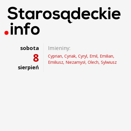
sobota
Imieniny:
8
Cyprian, Cyriak, Cyryl, Emil, Emilian,
Emiliusz, Niezamysł, Olech, Sylwiusz
sierpień