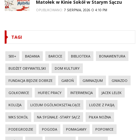
Matołek w Kinie Sokół w Starym Sączu
OPUBLIKOWANO:
7 SIERPNIA, 2026 O 4:10 PM
TAGI
500+
BADANIA
BARCICE
BIBLIOTEKA
BONAWENTURA
BUDŻET OBYWATELSKI
DOM KULTURY
FUNDACJA BĘDZIE DOBRZE
GABOŃ
GIMNAZJUM
GNIAZDO
GOŁKOWICE
HUFIEC PRACY
INTERWENCJA
JACEK LELEK
KOLIZJA
LICEUM OGÓLNOKSZTAŁCĄCE
LUDZIE Z PASJĄ
MKS SOKÓŁ
NA SYGNALE -STARY SĄCZ
PIŁKA NOŻNA
PODEGRODZIE
POGODA
POMAGAMY
POPOWICE