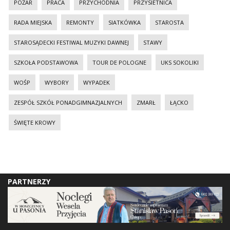
POŻAR
PRACA
PRZYCHODNIA
PRZYSIETNICA
RADA MIEJSKA
REMONTY
SIATKÓWKA
STAROSTA
STAROSĄDECKI FESTIWAL MUZYKI DAWNEJ
STAWY
SZKOŁA PODSTAWOWA
TOUR DE POLOGNE
UKS SOKOLIKI
WOŚP
WYBORY
WYPADEK
ZESPÓŁ SZKÓŁ PONADGIMNAZJALNYCH
ZMARŁ
ŁĄCKO
ŚWIĘTE KROWY
PARTNERZY