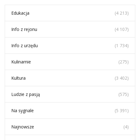
Edukacja
(4 213)
Info z rejonu
(4 107)
Info z urzędu
(1 734)
Kulinarnie
(275)
Kultura
(3 402)
Ludzie z pasją
(575)
Na sygnale
(5 391)
Najnowsze
(4)