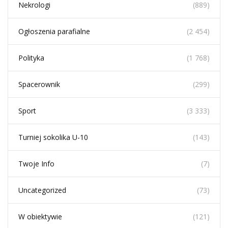
Nekrologi
(889)
Ogłoszenia parafialne
(2 454)
Polityka
(1 768)
Spacerownik
(299)
Sport
(3 333)
Turniej sokolika U-10
(143)
Twoje Info
(7)
Uncategorized
(73)
W obiektywie
(121)