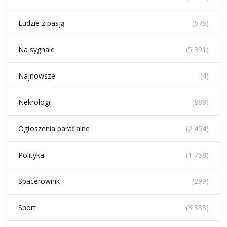
Ludzie z pasją
(575)
Na sygnale
(5 391)
Najnowsze
(4)
Nekrologi
(888)
Ogłoszenia parafialne
(2 454)
Polityka
(1 768)
Spacerownik
(299)
Sport
(3 333)