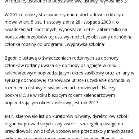
w rodzinie, ustalone na podstawie ww. ustawy, wynosi 456 zł.
W 2015 r. należy stosować kryterium dochodowe, o którym
mowa w art. 5 ust. 1 ustawy z dnia 28 listopada 2003 r. o
świadczeniach rodzinnych, wynoszące 574 zł. Zatem tylko na
podstawie przepisów tej ustawy może być obliczany dochód na
członka rodziny do programu „Wyprawka szkolna”.
Zgodnie ustawą o świadczeniach rodzinnych za dochody
członków rodziny uważa się dochody osiągnięte w roku
kalendarzowym poprzedzającym okres zasiłkowy oraz zmiany w
sytuacji dochodowej stanowiące utratę i uzyskanie dochodu w
rozumieniu ustawy o świadczeniach rodzinnych. Należy
podkreślić, że w roku bieżącym rokiem kalendarzowym
poprzedzającym okres zasiłkowy jest rok 2013.
MEN skierowało list do kuratorów oświaty, dyrektorów szkół i
organów prowadzących, aby zwrócili szczególną uwagę na
prawidłowość wniosków. Stosowanie przez szkoły innych zasad
wyliczania dochodu może powodować nieprawidłowości w