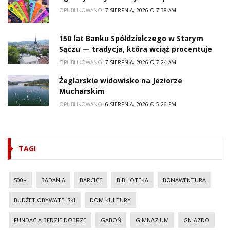
OPUBLIKOWANO:
7 SIERPNIA, 2026 O 7:38 AM
150 lat Banku Spółdzielczego w Starym
Sączu — tradycja, która wciąż procentuje
OPUBLIKOWANO:
7 SIERPNIA, 2026 O 7:24 AM
Żeglarskie widowisko na Jeziorze
Mucharskim
OPUBLIKOWANO:
6 SIERPNIA, 2026 O 5:26 PM
TAGI
500+
BADANIA
BARCICE
BIBLIOTEKA
BONAWENTURA
BUDŻET OBYWATELSKI
DOM KULTURY
FUNDACJA BĘDZIE DOBRZE
GABOŃ
GIMNAZJUM
GNIAZDO