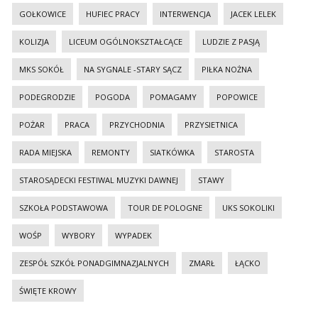
GOŁKOWICE
HUFIEC PRACY
INTERWENCJA
JACEK LELEK
KOLIZJA
LICEUM OGÓLNOKSZTAŁCĄCE
LUDZIE Z PASJĄ
MKS SOKÓŁ
NA SYGNALE -STARY SĄCZ
PIŁKA NOŻNA
PODEGRODZIE
POGODA
POMAGAMY
POPOWICE
POŻAR
PRACA
PRZYCHODNIA
PRZYSIETNICA
RADA MIEJSKA
REMONTY
SIATKÓWKA
STAROSTA
STAROSĄDECKI FESTIWAL MUZYKI DAWNEJ
STAWY
SZKOŁA PODSTAWOWA
TOUR DE POLOGNE
UKS SOKOLIKI
WOŚP
WYBORY
WYPADEK
ZESPÓŁ SZKÓŁ PONADGIMNAZJALNYCH
ZMARŁ
ŁĄCKO
ŚWIĘTE KROWY