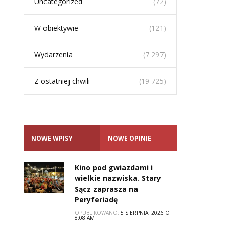
Uncategorized
(72)
W obiektywie
(121)
Wydarzenia
(7 297)
Z ostatniej chwili
(19 725)
NOWE WPISY
NOWE OPINIE
Kino pod gwiazdami i
wielkie nazwiska. Stary
Sącz zaprasza na
Peryferiadę
OPUBLIKOWANO:
5 SIERPNIA, 2026 O
8:08 AM