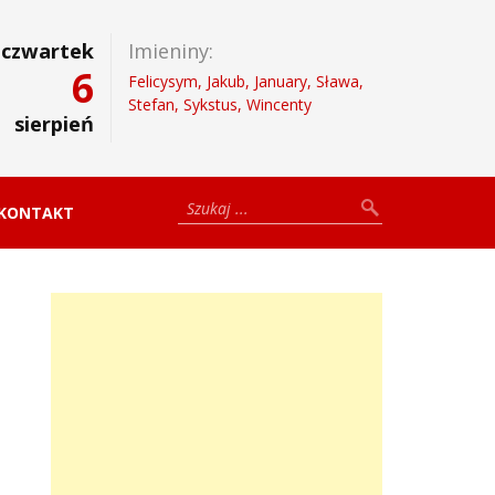
czwartek
Imieniny:
6
Felicysym, Jakub, January, Sława,
Stefan, Sykstus, Wincenty
sierpień
KONTAKT