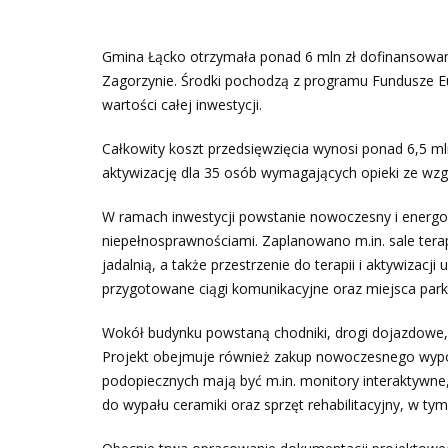
Gmina Łącko otrzymała ponad 6 mln zł dofinanso
Zagorzynie. Środki pochodzą z programu Fundusze Eu
wartości całej inwestycji.
Całkowity koszt przedsięwzięcia wynosi ponad 6,5 m
aktywizację dla 35 osób wymagających opieki ze wzg
W ramach inwestycji powstanie nowoczesny i energ
niepełnosprawnościami. Zaplanowano m.in. sale terape
jadalnią, a także przestrzenie do terapii i aktywiza
przygotowane ciągi komunikacyjne oraz miejsca park
Wokół budynku powstaną chodniki, drogi dojazdowe, 
Projekt obejmuje również zakup nowoczesnego wypos
podopiecznych mają być m.in. monitory interaktywne, 
do wypału ceramiki oraz sprzęt rehabilitacyjny, w tym b