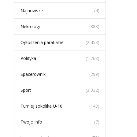
Najnowsze
(4)
Nekrologi
(888)
Ogłoszenia parafialne
(2 453)
Polityka
(1 768)
Spacerownik
(299)
Sport
(3 332)
Turniej sokolika U-10
(143)
Twoje Info
(7)