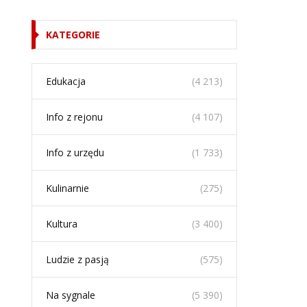
KATEGORIE
Edukacja
(4 213)
Info z rejonu
(4 107)
Info z urzędu
(1 733)
Kulinarnie
(275)
Kultura
(3 400)
Ludzie z pasją
(575)
Na sygnale
(5 390)