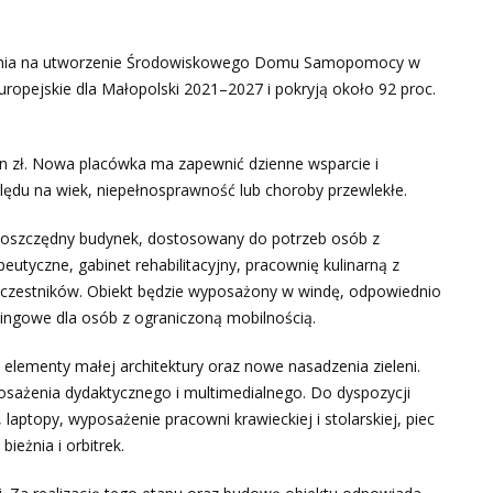
wania na utworzenie Środowiskowego Domu Samopomocy w
ropejskie dla Małopolski 2021–2027 i pokryją około 92 proc.
ln zł. Nowa placówka ma zapewnić dzienne wsparcie i
lędu na wiek, niepełnosprawność lub choroby przewlekłe.
ooszczędny budynek, dostosowany do potrzeb osób z
utyczne, gabinet rehabilitacyjny, pracownię kulinarną z
cji uczestników. Obiekt będzie wyposażony w windę, odpowiednio
ingowe dla osób z ograniczoną mobilnością.
elementy małej architektury oraz nowe nasadzenia zieleni.
ażenia dydaktycznego i multimedialnego. Do dyspozycji
laptopy, wyposażenie pracowni krawieckiej i stolarskiej, piec
ieżnia i orbitrek.