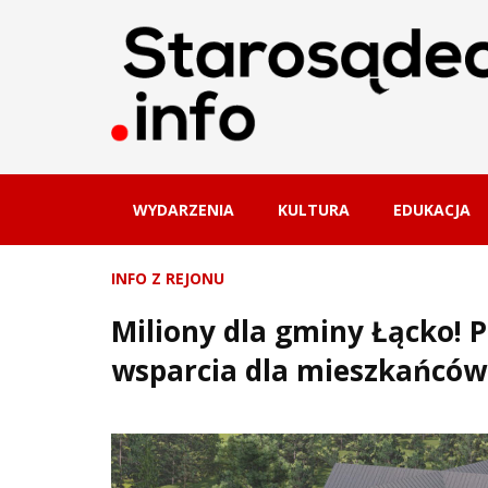
WYDARZENIA
KULTURA
EDUKACJA
INFO Z REJONU
Miliony dla gminy Łącko!
wsparcia dla mieszkańców