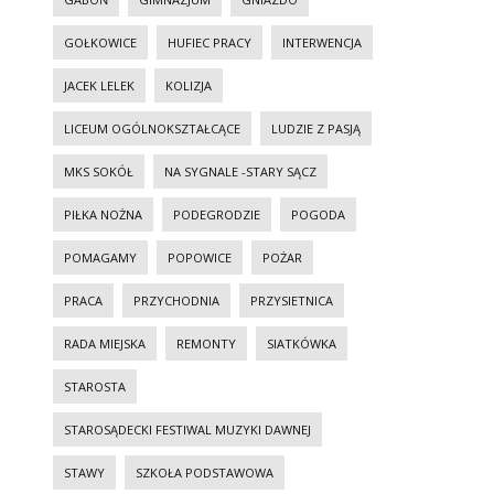
GOŁKOWICE
HUFIEC PRACY
INTERWENCJA
JACEK LELEK
KOLIZJA
LICEUM OGÓLNOKSZTAŁCĄCE
LUDZIE Z PASJĄ
MKS SOKÓŁ
NA SYGNALE -STARY SĄCZ
PIŁKA NOŻNA
PODEGRODZIE
POGODA
POMAGAMY
POPOWICE
POŻAR
PRACA
PRZYCHODNIA
PRZYSIETNICA
RADA MIEJSKA
REMONTY
SIATKÓWKA
STAROSTA
STAROSĄDECKI FESTIWAL MUZYKI DAWNEJ
STAWY
SZKOŁA PODSTAWOWA