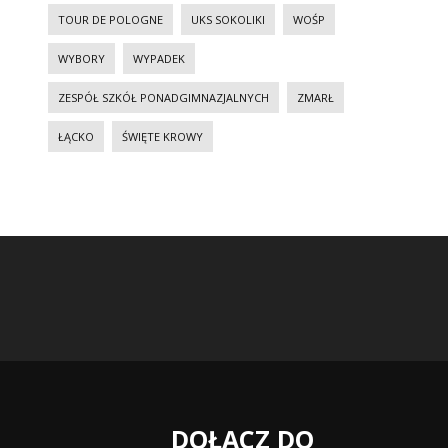
TOUR DE POLOGNE
UKS SOKOLIKI
WOŚP
WYBORY
WYPADEK
ZESPÓŁ SZKÓŁ PONADGIMNAZJALNYCH
ZMARŁ
ŁĄCKO
ŚWIĘTE KROWY
DOŁĄCZ DO