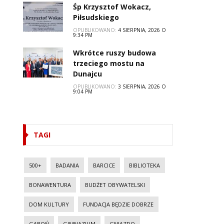
Śp Krzysztof Wokacz,
Piłsudskiego
OPUBLIKOWANO:
4 SIERPNIA, 2026 O
9:34 PM
Wkrótce ruszy budowa
trzeciego mostu na
Dunajcu
OPUBLIKOWANO:
3 SIERPNIA, 2026 O
9:04 PM
TAGI
500+
BADANIA
BARCICE
BIBLIOTEKA
BONAWENTURA
BUDŻET OBYWATELSKI
DOM KULTURY
FUNDACJA BĘDZIE DOBRZE
GABOŃ
GIMNAZJUM
GNIAZDO