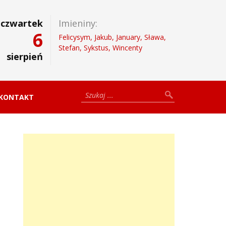
czwartek
Imieniny:
6
Felicysym, Jakub, January, Sława,
Stefan, Sykstus, Wincenty
sierpień
KONTAKT