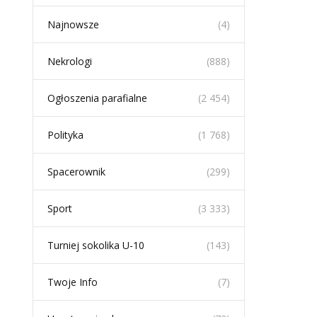
Najnowsze
(4)
Nekrologi
(888)
Ogłoszenia parafialne
(2 454)
Polityka
(1 768)
Spacerownik
(299)
Sport
(3 333)
Turniej sokolika U-10
(143)
Twoje Info
(7)