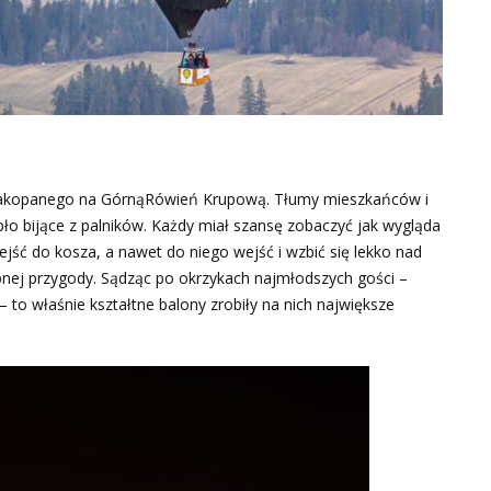
Zakopanego na GórnąRówień Krupową. Tłumy mieszkańców i
epło bijące z palników. Każdy miał szansę zobaczyć jak wygląda
ść do kosza, a nawet do niego wejść i wzbić się lekko nad
bnej przygody. Sądząc po okrzykach najmłodszych gości –
– to właśnie kształtne balony zrobiły na nich największe