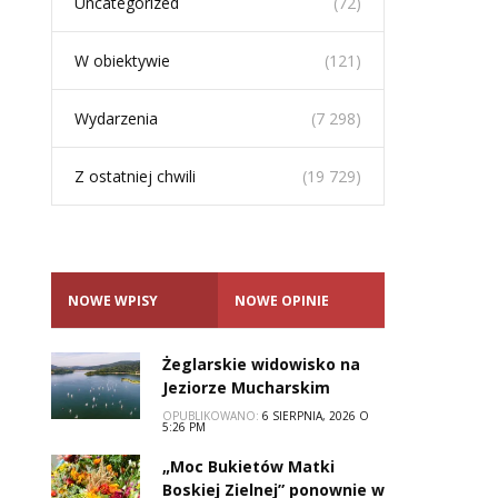
Uncategorized
(72)
W obiektywie
(121)
Wydarzenia
(7 298)
Z ostatniej chwili
(19 729)
NOWE WPISY
NOWE OPINIE
Żeglarskie widowisko na
Jeziorze Mucharskim
OPUBLIKOWANO:
6 SIERPNIA, 2026 O
5:26 PM
„Moc Bukietów Matki
Boskiej Zielnej” ponownie w