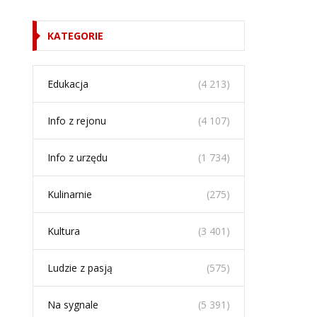
KATEGORIE
Edukacja
(4 213)
Info z rejonu
(4 107)
Info z urzędu
(1 734)
Kulinarnie
(275)
Kultura
(3 401)
Ludzie z pasją
(575)
Na sygnale
(5 391)