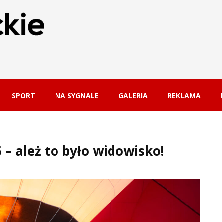
SPORT
NA SYGNALE
GALERIA
REKLAMA
– ależ to było widowisko!