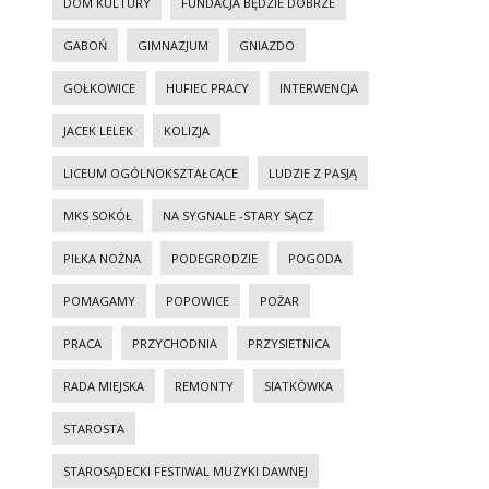
DOM KULTURY
FUNDACJA BĘDZIE DOBRZE
GABOŃ
GIMNAZJUM
GNIAZDO
GOŁKOWICE
HUFIEC PRACY
INTERWENCJA
JACEK LELEK
KOLIZJA
LICEUM OGÓLNOKSZTAŁCĄCE
LUDZIE Z PASJĄ
MKS SOKÓŁ
NA SYGNALE -STARY SĄCZ
PIŁKA NOŻNA
PODEGRODZIE
POGODA
POMAGAMY
POPOWICE
POŻAR
PRACA
PRZYCHODNIA
PRZYSIETNICA
RADA MIEJSKA
REMONTY
SIATKÓWKA
STAROSTA
STAROSĄDECKI FESTIWAL MUZYKI DAWNEJ