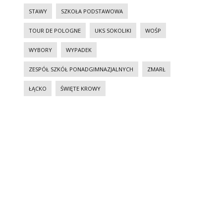
STAWY
SZKOŁA PODSTAWOWA
TOUR DE POLOGNE
UKS SOKOLIKI
WOŚP
WYBORY
WYPADEK
ZESPÓŁ SZKÓŁ PONADGIMNAZJALNYCH
ZMARŁ
ŁĄCKO
ŚWIĘTE KROWY