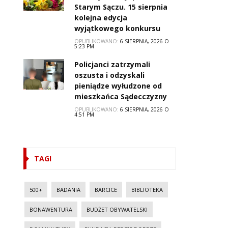
Starym Sączu. 15 sierpnia
kolejna edycja
wyjątkowego konkursu
OPUBLIKOWANO:
6 SIERPNIA, 2026 O
5:23 PM
Policjanci zatrzymali
oszusta i odzyskali
pieniądze wyłudzone od
mieszkańca Sądecczyzny
OPUBLIKOWANO:
6 SIERPNIA, 2026 O
4:51 PM
TAGI
500+
BADANIA
BARCICE
BIBLIOTEKA
BONAWENTURA
BUDŻET OBYWATELSKI