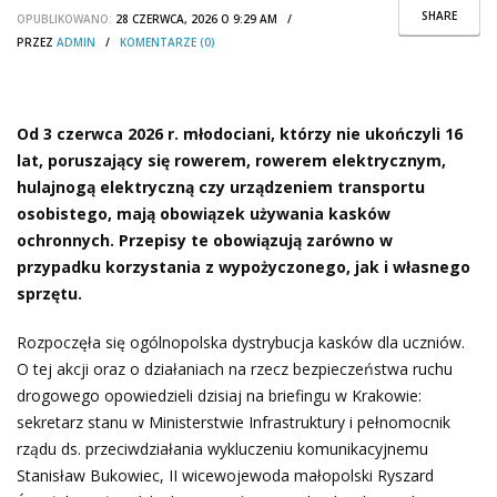
SHARE
OPUBLIKOWANO:
28 CZERWCA, 2026 O 9:29 AM /
PRZEZ
ADMIN
/
KOMENTARZE (0)
Od 3 czerwca 2026 r. młodociani, którzy nie ukończyli 16
lat, poruszający się rowerem, rowerem elektrycznym,
hulajnogą elektryczną czy urządzeniem transportu
osobistego, mają obowiązek używania kasków
ochronnych. Przepisy te obowiązują zarówno w
przypadku korzystania z wypożyczonego, jak i własnego
sprzętu.
Rozpoczęła się ogólnopolska dystrybucja kasków dla uczniów.
O tej akcji oraz o działaniach na rzecz bezpieczeństwa ruchu
drogowego opowiedzieli dzisiaj na briefingu w Krakowie:
sekretarz stanu w Ministerstwie Infrastruktury i pełnomocnik
rządu ds. przeciwdziałania wykluczeniu komunikacyjnemu
Stanisław Bukowiec, II wicewojewoda małopolski Ryszard