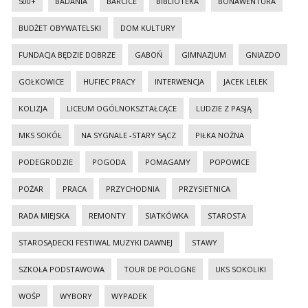
500+
BADANIA
BARCICE
BIBLIOTEKA
BONAWENTURA
BUDŻET OBYWATELSKI
DOM KULTURY
FUNDACJA BĘDZIE DOBRZE
GABOŃ
GIMNAZJUM
GNIAZDO
GOŁKOWICE
HUFIEC PRACY
INTERWENCJA
JACEK LELEK
KOLIZJA
LICEUM OGÓLNOKSZTAŁCĄCE
LUDZIE Z PASJĄ
MKS SOKÓŁ
NA SYGNALE -STARY SĄCZ
PIŁKA NOŻNA
PODEGRODZIE
POGODA
POMAGAMY
POPOWICE
POŻAR
PRACA
PRZYCHODNIA
PRZYSIETNICA
RADA MIEJSKA
REMONTY
SIATKÓWKA
STAROSTA
STAROSĄDECKI FESTIWAL MUZYKI DAWNEJ
STAWY
SZKOŁA PODSTAWOWA
TOUR DE POLOGNE
UKS SOKOLIKI
WOŚP
WYBORY
WYPADEK