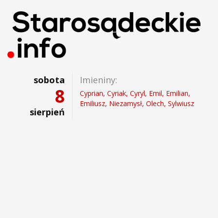
sobota
Imieniny:
8
Cyprian, Cyriak, Cyryl, Emil, Emilian,
Emiliusz, Niezamysł, Olech, Sylwiusz
sierpień