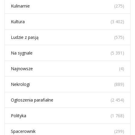
Kulinarnie
(275)
Kultura
(3 402)
Ludzie z pasją
(575)
Na sygnale
(5 391)
Najnowsze
(4)
Nekrologi
(889)
Ogłoszenia parafialne
(2 454)
Polityka
(1 768)
Spacerownik
(299)