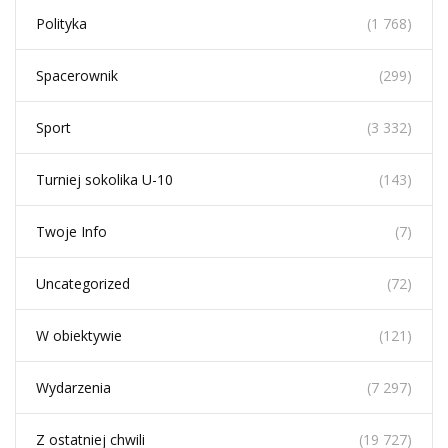
Polityka
(1 768)
Spacerownik
(299)
Sport
(3 332)
Turniej sokolika U-10
(143)
Twoje Info
(7)
Uncategorized
(72)
W obiektywie
(121)
Wydarzenia
(7 297)
Z ostatniej chwili
(19 727)