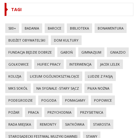
TAGI
500+
BADANIA
BARCICE
BIBLIOTEKA
BONAWENTURA
BUDŻET OBYWATELSKI
DOM KULTURY
FUNDACJA BĘDZIE DOBRZE
GABOŃ
GIMNAZJUM
GNIAZDO
GOŁKOWICE
HUFIEC PRACY
INTERWENCJA
JACEK LELEK
KOLIZJA
LICEUM OGÓLNOKSZTAŁCĄCE
LUDZIE Z PASJĄ
MKS SOKÓŁ
NA SYGNALE -STARY SĄCZ
PIŁKA NOŻNA
PODEGRODZIE
POGODA
POMAGAMY
POPOWICE
POŻAR
PRACA
PRZYCHODNIA
PRZYSIETNICA
RADA MIEJSKA
REMONTY
SIATKÓWKA
STAROSTA
STAROSĄDECKI FESTIWAL MUZYKI DAWNEJ
STAWY