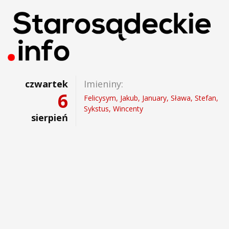
czwartek
Imieniny:
6
Felicysym, Jakub, January, Sława, Stefan,
Sykstus, Wincenty
sierpień