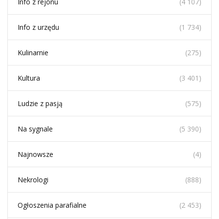
Info z rejonu
(4 107)
Info z urzędu
(1 734)
Kulinarnie
(275)
Kultura
(3 401)
Ludzie z pasją
(575)
Na sygnale
(5 390)
Najnowsze
(4)
Nekrologi
(888)
Ogłoszenia parafialne
(2 453)