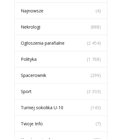
Najnowsze
(4)
Nekrologi
(888)
Ogłoszenia parafialne
(2 454)
Polityka
(1 768)
Spacerownik
(299)
Sport
(3 333)
Turniej sokolika U-10
(143)
Twoje Info
(7)