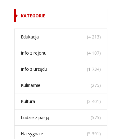
KATEGORIE
Edukacja
(4 213)
Info z rejonu
(4 107)
Info z urzędu
(1 734)
Kulinarnie
(275)
Kultura
(3 401)
Ludzie z pasją
(575)
Na sygnale
(5 391)