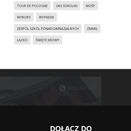
TOUR DE POLOGNE
UKS SOKOLIKI
WOŚP
WYBORY
WYPADEK
ZESPÓŁ SZKÓŁ PONADGIMNAZJALNYCH
ZMARŁ
ŁĄCKO
ŚWIĘTE KROWY
DOŁĄCZ DO