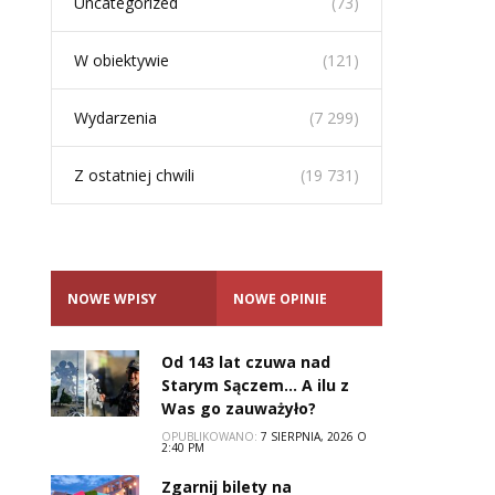
Uncategorized
(73)
W obiektywie
(121)
Wydarzenia
(7 299)
Z ostatniej chwili
(19 731)
NOWE WPISY
NOWE OPINIE
Od 143 lat czuwa nad
Starym Sączem… A ilu z
Was go zauważyło?
OPUBLIKOWANO:
7 SIERPNIA, 2026 O
2:40 PM
Zgarnij bilety na