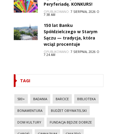
Peryferiadę. KONKURS!
OPUBLIKOWANO:
7 SIERPNIA, 2026 O
7:38 AM
150 lat Banku
Spółdzielczego w Starym
Sączu — tradycja, która
wciąż procentuje
OPUBLIKOWANO:
7 SIERPNIA, 2026 O
7:24 AM
TAGI
500+
BADANIA
BARCICE
BIBLIOTEKA
BONAWENTURA
BUDŻET OBYWATELSKI
DOM KULTURY
FUNDACJA BĘDZIE DOBRZE
GABOŃ
GIMNAZJUM
GNIAZDO