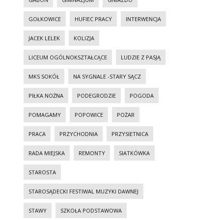
GOŁKOWICE
HUFIEC PRACY
INTERWENCJA
JACEK LELEK
KOLIZJA
LICEUM OGÓLNOKSZTAŁCĄCE
LUDZIE Z PASJĄ
MKS SOKÓŁ
NA SYGNALE -STARY SĄCZ
PIŁKA NOŻNA
PODEGRODZIE
POGODA
POMAGAMY
POPOWICE
POŻAR
PRACA
PRZYCHODNIA
PRZYSIETNICA
RADA MIEJSKA
REMONTY
SIATKÓWKA
STAROSTA
STAROSĄDECKI FESTIWAL MUZYKI DAWNEJ
STAWY
SZKOŁA PODSTAWOWA