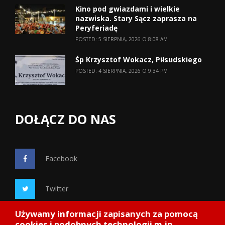
Kino pod gwiazdami i wielkie
nazwiska. Stary Sącz zaprasza na
Peryferiadę
POSTED: 5 SIERPNIA, 2026 O 8:08 AM
Śp Krzysztof Wokacz, Piłsudskiego
POSTED: 4 SIERPNIA, 2026 O 9:34 PM
DOŁĄCZ DO NAS
Facebook
Twitter
Używamy informacji zapisanych za pomocą
Google+
cookies i podobnych technologii m.in.