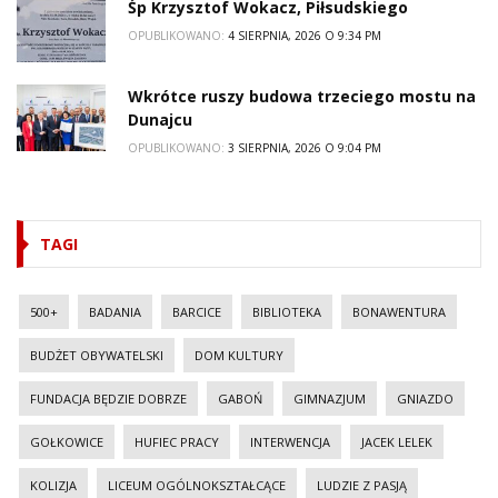
Śp Krzysztof Wokacz, Piłsudskiego
OPUBLIKOWANO:
4 SIERPNIA, 2026 O 9:34 PM
Wkrótce ruszy budowa trzeciego mostu na
Dunajcu
OPUBLIKOWANO:
3 SIERPNIA, 2026 O 9:04 PM
TAGI
500+
BADANIA
BARCICE
BIBLIOTEKA
BONAWENTURA
BUDŻET OBYWATELSKI
DOM KULTURY
FUNDACJA BĘDZIE DOBRZE
GABOŃ
GIMNAZJUM
GNIAZDO
GOŁKOWICE
HUFIEC PRACY
INTERWENCJA
JACEK LELEK
KOLIZJA
LICEUM OGÓLNOKSZTAŁCĄCE
LUDZIE Z PASJĄ