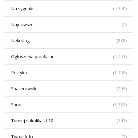
Na sygnale
(5 390)
Najnowsze
(4)
Nekrologi
(888)
Ogłoszenia parafialne
(2 453)
Polityka
(1 768)
Spacerownik
(299)
Sport
(3 332)
Turniej sokolika U-10
(143)
Twoje Info
(7)