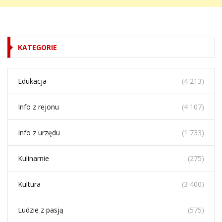
KATEGORIE
Edukacja
(4 213)
Info z rejonu
(4 107)
Info z urzędu
(1 733)
Kulinarnie
(275)
Kultura
(3 400)
Ludzie z pasją
(575)