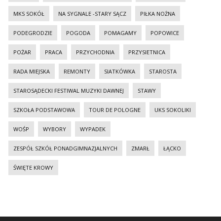
MKS SOKÓŁ
NA SYGNALE -STARY SĄCZ
PIŁKA NOŻNA
PODEGRODZIE
POGODA
POMAGAMY
POPOWICE
POŻAR
PRACA
PRZYCHODNIA
PRZYSIETNICA
RADA MIEJSKA
REMONTY
SIATKÓWKA
STAROSTA
STAROSĄDECKI FESTIWAL MUZYKI DAWNEJ
STAWY
SZKOŁA PODSTAWOWA
TOUR DE POLOGNE
UKS SOKOLIKI
WOŚP
WYBORY
WYPADEK
ZESPÓŁ SZKÓŁ PONADGIMNAZJALNYCH
ZMARŁ
ŁĄCKO
ŚWIĘTE KROWY