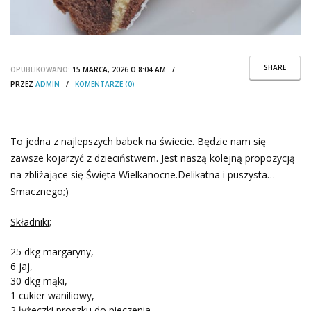
SHARE
OPUBLIKOWANO:
15 MARCA, 2026 O 8:04 AM /
PRZEZ
ADMIN
/
KOMENTARZE (0)
To jedna z najlepszych babek na świecie. Będzie nam się
zawsze kojarzyć z dzieciństwem. Jest naszą kolejną propozycją
na zbliżające się Święta Wielkanocne.Delikatna i puszysta…
Smacznego;)
Składniki;
25 dkg margaryny,
6 jaj,
30 dkg mąki,
1 cukier waniliowy,
2 łyżeczki proszku do pieczenia,