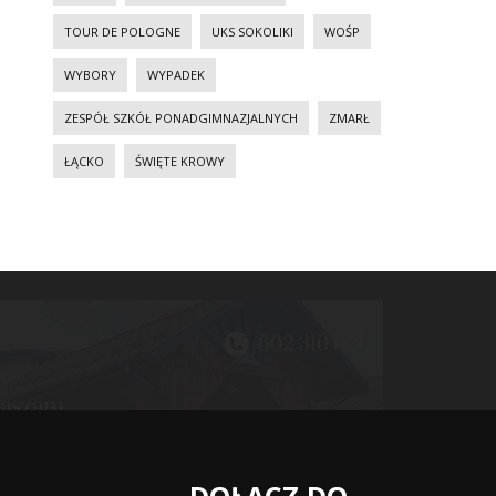
TOUR DE POLOGNE
UKS SOKOLIKI
WOŚP
WYBORY
WYPADEK
ZESPÓŁ SZKÓŁ PONADGIMNAZJALNYCH
ZMARŁ
ŁĄCKO
ŚWIĘTE KROWY
DOŁĄCZ DO