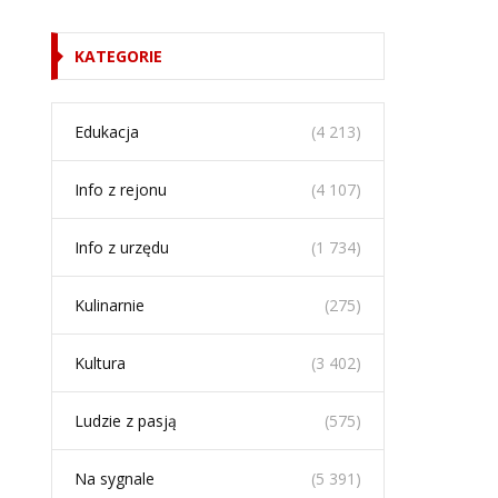
KATEGORIE
Edukacja
(4 213)
Info z rejonu
(4 107)
Info z urzędu
(1 734)
Kulinarnie
(275)
Kultura
(3 402)
Ludzie z pasją
(575)
Na sygnale
(5 391)