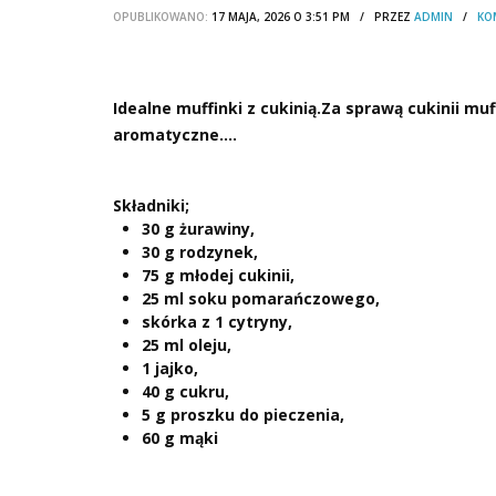
OPUBLIKOWANO:
17 MAJA, 2026 O 3:51 PM / PRZEZ
ADMIN
/
KO
Idealne muffinki z cukinią.Za sprawą cukinii mu
aromatyczne….
Składniki;
30 g żurawiny,
30 g rodzynek,
75 g młodej cukinii,
25 ml soku pomarańczowego,
skórka z 1 cytryny,
25 ml oleju,
1 jajko,
40 g cukru,
5 g proszku do pieczenia,
60 g mąki