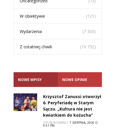
Uncategorized
(73)
W obiektywie
(121)
Wydarzenia
(7 300)
Z ostatniej chwili
(19 732)
NOWE WPISY
NOWE OPINIE
Krzysztof Zanussi otworzył
6. Peryferiadę w Starym
Sączu. „Kultura nie jest
kwiatkiem do kożucha”
OPUBLIKOWANO:
7 SIERPNIA, 2026 O
9:51 PM