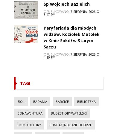
Śp Wojciech Bazielich
OPUBLIKOWANO:
7 SIERPNIA, 2026 O
6:47 PM
Peryferiada dla młodych
widzów. Koziołek Matołek
w Kinie Sokół w Starym
Sączu
OPUBLIKOWANO:
7 SIERPNIA, 2026 O
4:10 PM
TAGI
500+
BADANIA
BARCICE
BIBLIOTEKA
BONAWENTURA
BUDŻET OBYWATELSKI
DOM KULTURY
FUNDACJA BĘDZIE DOBRZE