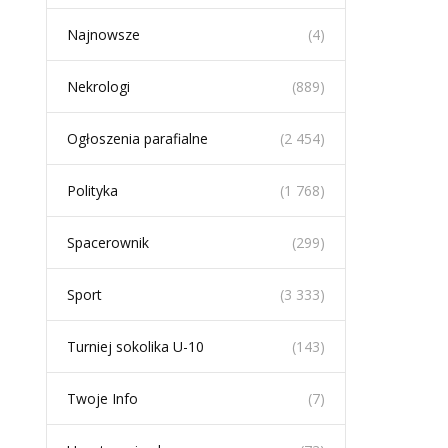
Najnowsze
(4)
Nekrologi
(889)
Ogłoszenia parafialne
(2 454)
Polityka
(1 768)
Spacerownik
(299)
Sport
(3 333)
Turniej sokolika U-10
(143)
Twoje Info
(7)