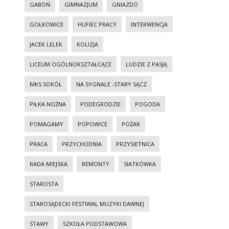
GABOŃ
GIMNAZJUM
GNIAZDO
GOŁKOWICE
HUFIEC PRACY
INTERWENCJA
JACEK LELEK
KOLIZJA
LICEUM OGÓLNOKSZTAŁCĄCE
LUDZIE Z PASJĄ
MKS SOKÓŁ
NA SYGNALE -STARY SĄCZ
PIŁKA NOŻNA
PODEGRODZIE
POGODA
POMAGAMY
POPOWICE
POŻAR
PRACA
PRZYCHODNIA
PRZYSIETNICA
RADA MIEJSKA
REMONTY
SIATKÓWKA
STAROSTA
STAROSĄDECKI FESTIWAL MUZYKI DAWNEJ
STAWY
SZKOŁA PODSTAWOWA