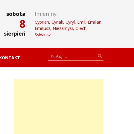
sobota
Imieniny:
8
Cyprian, Cyriak, Cyryl, Emil, Emilian,
Emiliusz, Niezamysł, Olech,
sierpień
Sylwiusz
KONTAKT