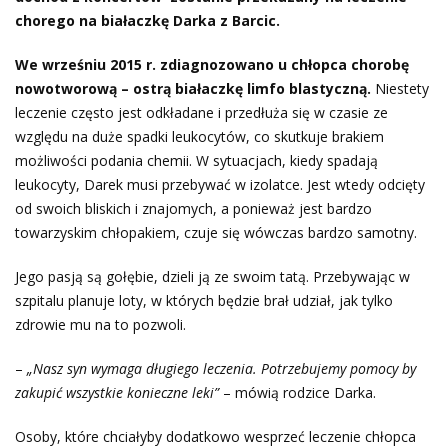
chorego na białaczkę Darka z Barcic.
We wrześniu 2015 r. zdiagnozowano u chłopca chorobę
nowotworową – ostrą białaczkę limfo blastyczną.
Niestety
leczenie często jest odkładane i przedłuża się w czasie ze
względu na duże spadki leukocytów, co skutkuje brakiem
możliwości podania chemii. W sytuacjach, kiedy spadają
leukocyty, Darek musi przebywać w izolatce. Jest wtedy odcięty
od swoich bliskich i znajomych, a ponieważ jest bardzo
towarzyskim chłopakiem, czuje się wówczas bardzo samotny.
Jego pasją są gołębie, dzieli ją ze swoim tatą. Przebywając w
szpitalu planuje loty, w których będzie brał udział, jak tylko
zdrowie mu na to pozwoli.
–
„Nasz syn wymaga długiego leczenia. Potrzebujemy pomocy by
zakupić wszystkie konieczne leki”
– mówią rodzice Darka.
Osoby, które chciałyby dodatkowo wesprzeć leczenie chłopca