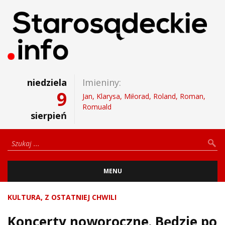
niedziela
Imieniny:
9
Jan, Klarysa, Miłorad, Roland, Roman,
Romuald
sierpień
MENU
KULTURA
,
Z OSTATNIEJ CHWILI
Koncerty noworoczne. Będzie po