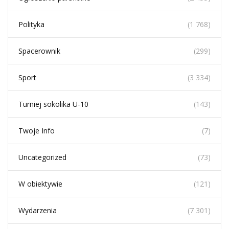
Polityka
(1 768)
Spacerownik
(299)
Sport
(3 334)
Turniej sokolika U-10
(143)
Twoje Info
(7)
Uncategorized
(73)
W obiektywie
(121)
Wydarzenia
(7 301)