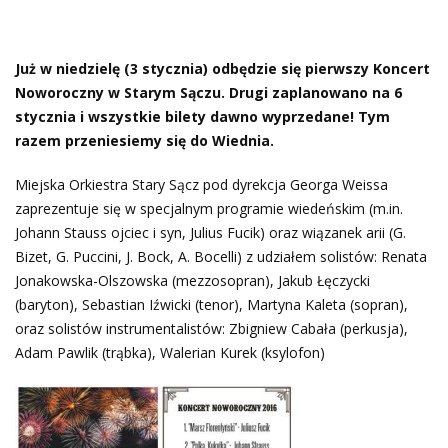
Już w niedzielę (3 stycznia) odbędzie się pierwszy Koncert
Noworoczny w Starym Sączu. Drugi zaplanowano na 6
stycznia i wszystkie bilety dawno wyprzedane! Tym
razem przeniesiemy się do Wiednia.
Miejska Orkiestra Stary Sącz pod dyrekcja Georga Weissa
zaprezentuje się w specjalnym programie wiedeńskim (m.in.
Johann Stauss ojciec i syn, Julius Fucik) oraz wiązanek arii (G.
Bizet, G. Puccini, J. Bock, A. Bocelli) z udziałem solistów: Renata
Jonakowska-Olszowska (mezzosopran), Jakub Łęczycki
(baryton), Sebastian Iźwicki (tenor), Martyna Kaleta (sopran),
oraz solistów instrumentalistów: Zbigniew Cabała (perkusja),
Adam Pawlik (trąbka), Walerian Kurek (ksylofon)