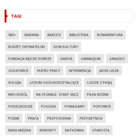
TAGI
500+
BADANIA
BARCICE
BIBLIOTEKA
BONAWENTURA
BUDŻET OBYWATELSKI
DOM KULTURY
FUNDACJA BĘDZIE DOBRZE
GABOŃ
GIMNAZJUM
GNIAZDO
GOŁKOWICE
HUFIEC PRACY
INTERWENCJA
JACEK LELEK
KOLIZJA
LICEUM OGÓLNOKSZTAŁCĄCE
LUDZIE Z PASJĄ
MKS SOKÓŁ
NA SYGNALE -STARY SĄCZ
PIŁKA NOŻNA
PODEGRODZIE
POGODA
POMAGAMY
POPOWICE
POŻAR
PRACA
PRZYCHODNIA
PRZYSIETNICA
RADA MIEJSKA
REMONTY
SIATKÓWKA
STAROSTA