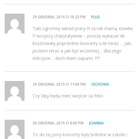
29 GRUDNIA, 2015 O 10:23 PM
PLUS
Taki ogromny wkład pracy !!! za tak marną stawkę
!? wszyscy charytatywnie – proszę wykazać ile
kosztowały poprzednie koncerty a ile teraz … jaki
poziom teraz a jaki był wcześniej… dlaczego
milczycie… dech Wam zaparło ???
29 GRUDNIA, 2015 O 11:06 PM
CECHOWA
Czy Vipy będą mieć wejście za friko
30 GRUDNIA, 2015 O 8:00 PM
JOANNA
To do tej pory koncerty były b/dobre w szkole i