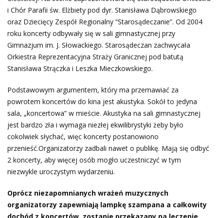
i Chór Parafii św. Elżbiety pod dyr. Stanisława Dąbrowskiego
oraz Dziecięcy Zespół Regionalny “Starosądeczanie”. Od 2004
roku koncerty odbywały się w sali gimnastycznej przy
Gimnazjum im. J. Słowackiego. Starosądeczan zachwycała
Orkiestra Reprezentacyjna Straży Granicznej pod batutą
Stanisława Strączka i Leszka Mieczkowskiego.
Podstawowym argumentem, który ma przemawiać za
powrotem koncertów do kina jest akustyka. Sokół to jedyna
sala, „koncertowa” w mieście. Akustyka na sali gimnastycznej
jest bardzo zła i wymaga niezłej ekwilibrystyki żeby było
cokolwiek słychać, więc koncerty postanowiono
przenieść.Organizatorzy zadbali nawet o publikę. Mają się odbyć
2 koncerty, aby więcej osób mogło uczestniczyć w tym
niezwykle uroczystym wydarzeniu.
Oprócz niezapomnianych wrażeń muzycznych
organizatorzy zapewniają lampkę szampana a całkowity
dochód z koncertów zostanie przekazany na leczenie