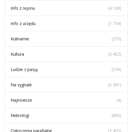
Info z rejonu
(4 108)
Info z urzędu
(1 734)
Kulinarnie
(275)
Kultura
(3 402)
Ludzie z pasją
(576)
Na sygnale
(5 391)
Najnowsze
(4)
Nekrologi
(890)
Ogłoszenia parafialne
(2 455)