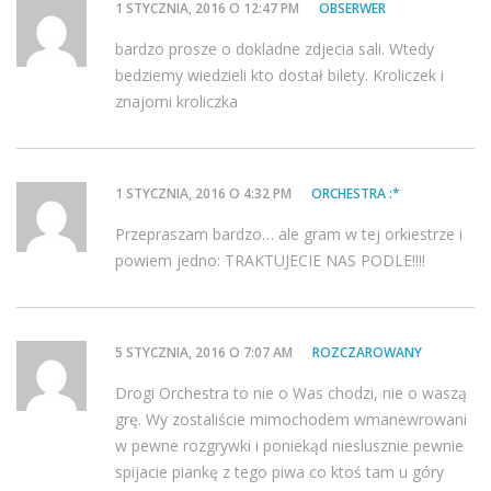
1 STYCZNIA, 2016 O 12:47 PM
OBSERWER
bardzo prosze o dokladne zdjecia sali. Wtedy
bedziemy wiedzieli kto dostał bilety. Kroliczek i
znajomi kroliczka
1 STYCZNIA, 2016 O 4:32 PM
ORCHESTRA :*
Przepraszam bardzo… ale gram w tej orkiestrze i
powiem jedno: TRAKTUJECIE NAS PODLE!!!!
5 STYCZNIA, 2016 O 7:07 AM
ROZCZAROWANY
Drogi Orchestra to nie o Was chodzi, nie o waszą
grę. Wy zostaliście mimochodem wmanewrowani
w pewne rozgrywki i poniekąd nieslusznie pewnie
spijacie piankę z tego piwa co ktoś tam u góry