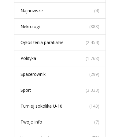
Najnowsze
(4)
Nekrologi
(888)
Ogłoszenia parafialne
(2 454)
Polityka
(1 768)
Spacerownik
(299)
Sport
(3 333)
Turniej sokolika U-10
(143)
Twoje Info
(7)