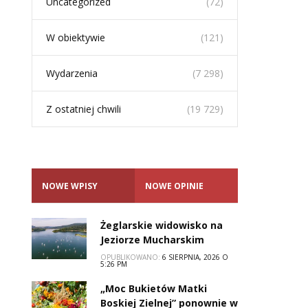
Uncategorized
(72)
W obiektywie
(121)
Wydarzenia
(7 298)
Z ostatniej chwili
(19 729)
NOWE WPISY
NOWE OPINIE
Żeglarskie widowisko na
Jeziorze Mucharskim
OPUBLIKOWANO:
6 SIERPNIA, 2026 O
5:26 PM
„Moc Bukietów Matki
Boskiej Zielnej” ponownie w