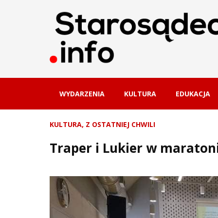
WYDARZENIA
KULTURA
EDUKACJA
KULTURA
,
Z OSTATNIEJ CHWILI
Traper i Lukier w maraton