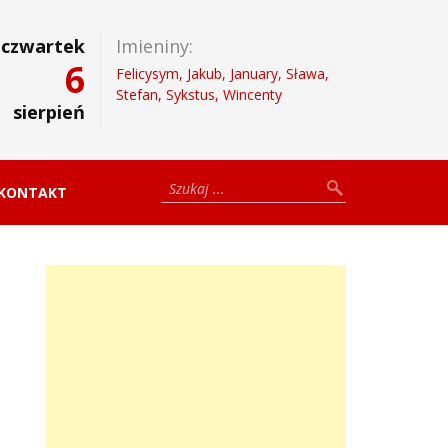
czwartek
Imieniny:
6
Felicysym, Jakub, January, Sława,
Stefan, Sykstus, Wincenty
sierpień
KONTAKT