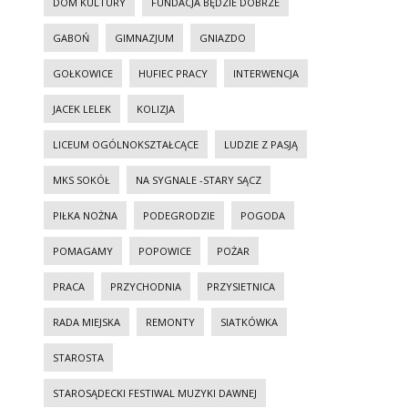
DOM KULTURY
FUNDACJA BĘDZIE DOBRZE
GABOŃ
GIMNAZJUM
GNIAZDO
GOŁKOWICE
HUFIEC PRACY
INTERWENCJA
JACEK LELEK
KOLIZJA
LICEUM OGÓLNOKSZTAŁCĄCE
LUDZIE Z PASJĄ
MKS SOKÓŁ
NA SYGNALE -STARY SĄCZ
PIŁKA NOŻNA
PODEGRODZIE
POGODA
POMAGAMY
POPOWICE
POŻAR
PRACA
PRZYCHODNIA
PRZYSIETNICA
RADA MIEJSKA
REMONTY
SIATKÓWKA
STAROSTA
STAROSĄDECKI FESTIWAL MUZYKI DAWNEJ