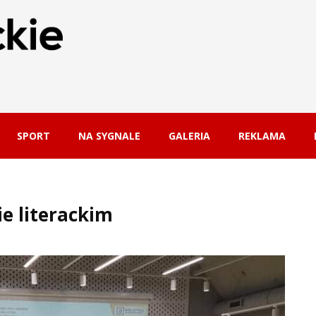
SPORT
NA SYGNALE
GALERIA
REKLAMA
ie literackim