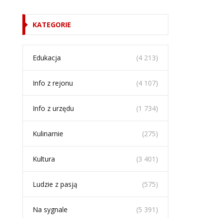
KATEGORIE
Edukacja
(4 213)
Info z rejonu
(4 107)
Info z urzędu
(1 734)
Kulinarnie
(275)
Kultura
(3 401)
Ludzie z pasją
(575)
Na sygnale
(5 391)