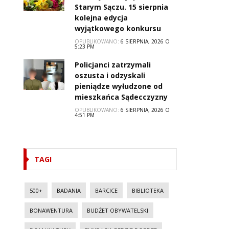
Starym Sączu. 15 sierpnia
kolejna edycja
wyjątkowego konkursu
OPUBLIKOWANO:
6 SIERPNIA, 2026 O
5:23 PM
Policjanci zatrzymali
oszusta i odzyskali
pieniądze wyłudzone od
mieszkańca Sądecczyzny
OPUBLIKOWANO:
6 SIERPNIA, 2026 O
4:51 PM
TAGI
500+
BADANIA
BARCICE
BIBLIOTEKA
BONAWENTURA
BUDŻET OBYWATELSKI