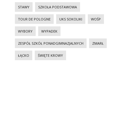
STAWY
SZKOŁA PODSTAWOWA
TOUR DE POLOGNE
UKS SOKOLIKI
WOŚP
WYBORY
WYPADEK
ZESPÓŁ SZKÓŁ PONADGIMNAZJALNYCH
ZMARŁ
ŁĄCKO
ŚWIĘTE KROWY