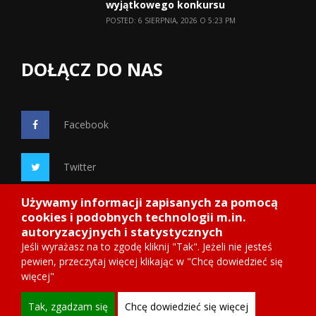
wyjątkowego konkursu
POSTED: 6 SIERPNIA, 2026 O 5:23 PM
DOŁĄCZ DO NAS
Facebook
Twitter
Używamy informacji zapisanych za pomocą
Google+
cookies i podobnych technologii m.in.
autoryzacyjnych i statystycznych
Jeśli wyrażasz na to zgodę kliknij "Tak". Jeżeli nie jesteś
pewien, przeczytaj więcej klikając w "Chcę dowiedzieć się
więcej"
Copyright 2014
Starosadeckie.info
, wdrożenie ITnetDESIGN
Tak, zgadzam się
Chcę dowiedzieć się więcej