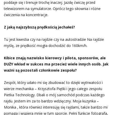
poddaje się i trenuje trochę inaczej. Jazdę ćwiczę przed
telewizorem na symulatorze. Oprócz tego siłownia i różne
ćwiczenia na koncentracje.
Z jaką najszybszą prędkością jechałeś?
Tu jest kwestia czy na rajdzie czy na autostradzie Na rajdzie
myślę, ze prędkość mogła dochodzić do 160km/h.
Kibice znają nazwisko kierowcy i pilota, sponsorów, ale
DUŻY wkład w
sukces ma przecież wiele innych osób. Jak
ważni są pozostali członkowie zespołu?
Zespół, który udało mi się zbudować to dzięki wytrwałości i
wierze mechanika – Krzysztofa Piętki i jego całego zespołu
Pietka Technology. Dbali o mój samochód podczas każdego
rajdu. Jestem im za to bardzo wdzięczny. Moja kuzynka –
Monika , która również interesuję się rajdami, także bardzo mi
pomaga i wspiera mnie w tym sporcie. Pełni funkcje fotografa,