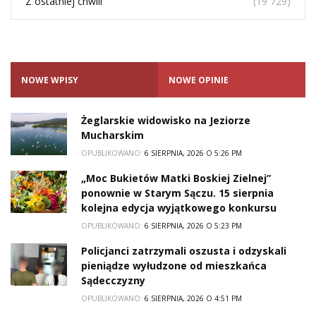
Z ostatniej chwili
(19 729)
NOWE WPISY
NOWE OPINIE
Żeglarskie widowisko na Jeziorze
Mucharskim
OPUBLIKOWANO:
6 SIERPNIA, 2026 O 5:26 PM
„Moc Bukietów Matki Boskiej Zielnej”
ponownie w Starym Sączu. 15 sierpnia
kolejna edycja wyjątkowego konkursu
OPUBLIKOWANO:
6 SIERPNIA, 2026 O 5:23 PM
Policjanci zatrzymali oszusta i odzyskali
pieniądze wyłudzone od mieszkańca
Sądecczyzny
OPUBLIKOWANO:
6 SIERPNIA, 2026 O 4:51 PM