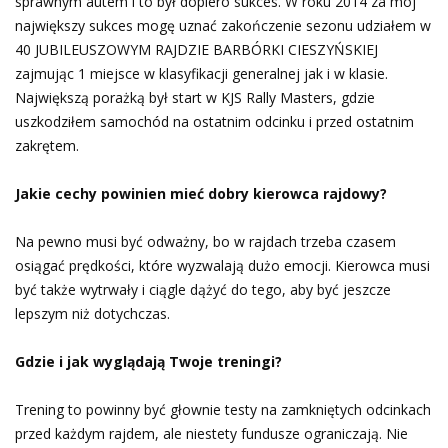
sprawnym autem i to był dopiero sukces. W roku 2014 za mój
największy sukces mogę uznać zakończenie sezonu udziałem w
40 JUBILEUSZOWYM RAJDZIE BARBÓRKI CIESZYŃSKIEJ
zajmując 1 miejsce w klasyfikacji generalnej jak i w klasie.
Największą porażką był start w KJS Rally Masters, gdzie
uszkodziłem samochód na ostatnim odcinku i przed ostatnim
zakrętem.
Jakie cechy powinien mieć dobry kierowca rajdowy?
Na pewno musi być odważny, bo w rajdach trzeba czasem
osiągać prędkości, które wyzwalają dużo emocji. Kierowca musi
być także wytrwały i ciągle dążyć do tego, aby być jeszcze
lepszym niż dotychczas.
Gdzie i jak wyglądają Twoje treningi?
Trening to powinny być głownie testy na zamkniętych odcinkach
przed każdym rajdem, ale niestety fundusze ograniczają. Nie