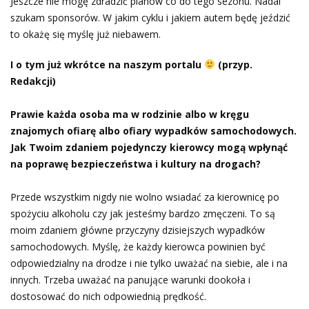
Jeszcze nie mogę zdradzić planów co do tego sezonu. Nadal
szukam sponsorów. W jakim cyklu i jakiem autem będę jeździć
to okażę się myślę już niebawem.
I o tym już wkrótce na naszym portalu
(przyp.
Redakcji)
Prawie każda osoba ma w rodzinie albo w kręgu
znajomych ofiarę albo ofiary wypadków samochodowych.
Jak Twoim zdaniem pojedynczy kierowcy mogą wpłynąć
na poprawę bezpieczeństwa i kultury na drogach?
Przede wszystkim nigdy nie wolno wsiadać za kierownicę po
spożyciu alkoholu czy jak jesteśmy bardzo zmęczeni. To są
moim zdaniem główne przyczyny dzisiejszych wypadków
samochodowych. Myślę, że każdy kierowca powinien być
odpowiedzialny na drodze i nie tylko uważać na siebie, ale i na
innych. Trzeba uważać na panujące warunki dookoła i
dostosować do nich odpowiednią prędkość.