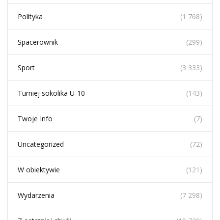
Polityka
(1 768)
Spacerownik
(299)
Sport
(3 333)
Turniej sokolika U-10
(143)
Twoje Info
(7)
Uncategorized
(72)
W obiektywie
(121)
Wydarzenia
(7 298)