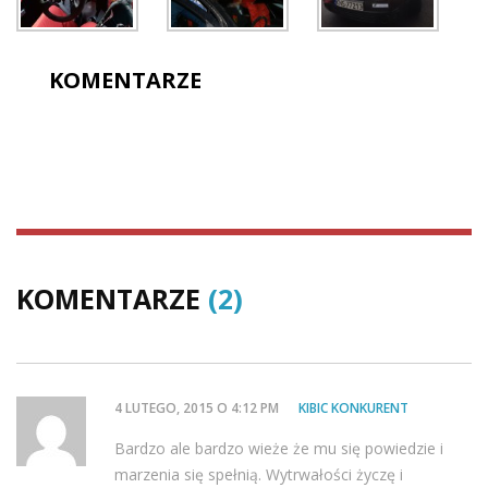
KOMENTARZE
KOMENTARZE
(2)
4 LUTEGO, 2015 O 4:12 PM
KIBIC KONKURENT
Bardzo ale bardzo wieże że mu się powiedzie i
marzenia się spełnią. Wytrwałości życzę i