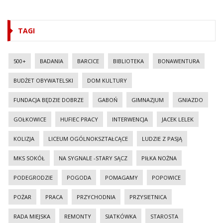
TAGI
500+
BADANIA
BARCICE
BIBLIOTEKA
BONAWENTURA
BUDŻET OBYWATELSKI
DOM KULTURY
FUNDACJA BĘDZIE DOBRZE
GABOŃ
GIMNAZJUM
GNIAZDO
GOŁKOWICE
HUFIEC PRACY
INTERWENCJA
JACEK LELEK
KOLIZJA
LICEUM OGÓLNOKSZTAŁCĄCE
LUDZIE Z PASJĄ
MKS SOKÓŁ
NA SYGNALE -STARY SĄCZ
PIŁKA NOŻNA
PODEGRODZIE
POGODA
POMAGAMY
POPOWICE
POŻAR
PRACA
PRZYCHODNIA
PRZYSIETNICA
RADA MIEJSKA
REMONTY
SIATKÓWKA
STAROSTA