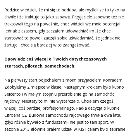
Rodzice wiedzieli, że mi się to podoba, ale myśleli ze to tylko na
chwile i że traktuje to jako zabawę. Przyjaciele zapewne też nie
traktowali tego na poważnie, choć widzieli we mnie potencjał.
Jednak z czasem, gdy zacząłem udowadniać im ,że chce
startować to powoli zaczęli sobie uświadamiać, że jednak nie
żartuje i chce się bardziej w to zaangażować.
Opowiedz coś więcej o Twoich dotychczasowych
startach, pilotach,
samochodach.
Na pierwszy start pojechałem z moim przyjacielem Konradem.
Zdobyliśmy 2 miejsce w klasie. Następnym krokiem było kupno
Seicento i w małym stopniu przerobienie go na samochód
rajdowy. Niestety to mi nie wystarczało. Chciałem czegoś
więcej, coś bardziej profesjonalnego. Padła decyzja o kupnie
Citroena C2. Budowa samochodu rajdowego trwała dwa lata,
gdyż różnie bywało z funduszami- nie jest to tani sport. W
sezonie 2013 głównie brałem udział w KJS i celem było zebranie