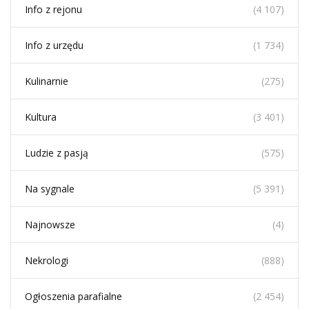
Info z rejonu
(4 107)
Info z urzędu
(1 734)
Kulinarnie
(275)
Kultura
(3 401)
Ludzie z pasją
(575)
Na sygnale
(5 391)
Najnowsze
(4)
Nekrologi
(888)
Ogłoszenia parafialne
(2 454)