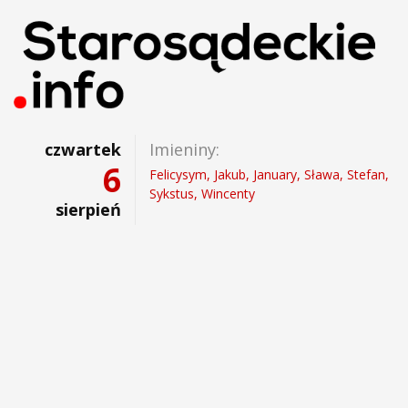
czwartek
Imieniny:
6
Felicysym, Jakub, January, Sława, Stefan,
Sykstus, Wincenty
sierpień