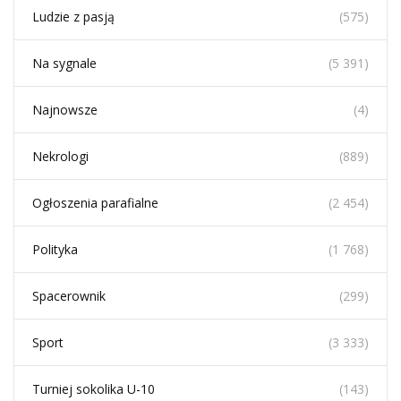
Ludzie z pasją
(575)
Na sygnale
(5 391)
Najnowsze
(4)
Nekrologi
(889)
Ogłoszenia parafialne
(2 454)
Polityka
(1 768)
Spacerownik
(299)
Sport
(3 333)
Turniej sokolika U-10
(143)