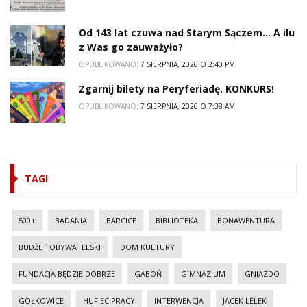
Od 143 lat czuwa nad Starym Sączem… A ilu
z Was go zauważyło?
OPUBLIKOWANO:
7 SIERPNIA, 2026 O 2:40 PM
Zgarnij bilety na Peryferiadę. KONKURS!
OPUBLIKOWANO:
7 SIERPNIA, 2026 O 7:38 AM
TAGI
500+
BADANIA
BARCICE
BIBLIOTEKA
BONAWENTURA
BUDŻET OBYWATELSKI
DOM KULTURY
FUNDACJA BĘDZIE DOBRZE
GABOŃ
GIMNAZJUM
GNIAZDO
GOŁKOWICE
HUFIEC PRACY
INTERWENCJA
JACEK LELEK