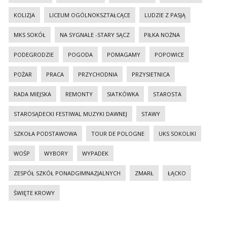
KOLIZJA
LICEUM OGÓLNOKSZTAŁCĄCE
LUDZIE Z PASJĄ
MKS SOKÓŁ
NA SYGNALE -STARY SĄCZ
PIŁKA NOŻNA
PODEGRODZIE
POGODA
POMAGAMY
POPOWICE
POŻAR
PRACA
PRZYCHODNIA
PRZYSIETNICA
RADA MIEJSKA
REMONTY
SIATKÓWKA
STAROSTA
STAROSĄDECKI FESTIWAL MUZYKI DAWNEJ
STAWY
SZKOŁA PODSTAWOWA
TOUR DE POLOGNE
UKS SOKOLIKI
WOŚP
WYBORY
WYPADEK
ZESPÓŁ SZKÓŁ PONADGIMNAZJALNYCH
ZMARŁ
ŁĄCKO
ŚWIĘTE KROWY