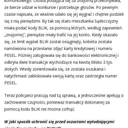
komórkowego. Osoba podająca się za znajomą przekonywała,
że bierze udział w konkursie i potrzebuje głosów. Po pewnym
czasie napisała, że właśnie udało się jej wygrać i chętnie podzieli
się z nią pieniędzmi. By tak się stało mieszkanka Sądecczyzny
miała podać kody BLIK, za pomocą których, według zapewnień
„znajomej”, pieniądze miały trafić na jej konto. Kiedy okazało
się, że limit wypłat BLIK został osiągnięty, kobieta została
namówiona na przesłanie zdjęć karty kredytowej i numeru
PESEL. Później zalogowała się do bankowości elektronicznej i
odkryła dwie transakcje wychodzące na kwotę blisko 2 tys.
złotych. Wtedy zorientowała się, że została oszukana i
natychmiast zablokowała swoją kartę oraz zastrzegła numer
PESEL.
Teraz policjanci pracują nad tą sprawą, a jednocześnie apelują o
zachowanie czujności, ponieważ transakcji dokonanej za
pomocą kodu BLIK nie można cofnąć.
W jaki sposób uchronić się przed oszustami wyłudzającymi