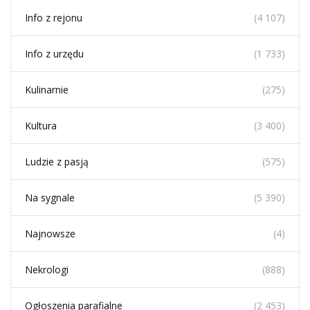
Info z rejonu
(4 107)
Info z urzędu
(1 733)
Kulinarnie
(275)
Kultura
(3 400)
Ludzie z pasją
(575)
Na sygnale
(5 390)
Najnowsze
(4)
Nekrologi
(888)
Ogłoszenia parafialne
(2 453)