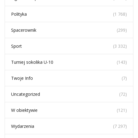
Polityka
(1 768)
Spacerownik
(299)
Sport
(3 332)
Turniej sokolika U-10
(143)
Twoje Info
(7)
Uncategorized
(72)
W obiektywie
(121)
Wydarzenia
(7 297)