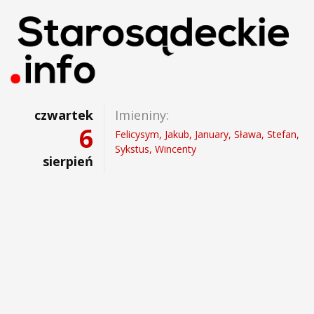
czwartek
Imieniny:
6
Felicysym, Jakub, January, Sława, Stefan,
Sykstus, Wincenty
sierpień