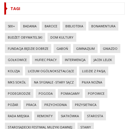
TAGI
500+
BADANIA
BARCICE
BIBLIOTEKA
BONAWENTURA
BUDŻET OBYWATELSKI
DOM KULTURY
FUNDACJA BĘDZIE DOBRZE
GABOŃ
GIMNAZJUM
GNIAZDO
GOŁKOWICE
HUFIEC PRACY
INTERWENCJA
JACEK LELEK
KOLIZJA
LICEUM OGÓLNOKSZTAŁCĄCE
LUDZIE Z PASJĄ
MKS SOKÓŁ
NA SYGNALE -STARY SĄCZ
PIŁKA NOŻNA
PODEGRODZIE
POGODA
POMAGAMY
POPOWICE
POŻAR
PRACA
PRZYCHODNIA
PRZYSIETNICA
RADA MIEJSKA
REMONTY
SIATKÓWKA
STAROSTA
STAROSĄDECKI FESTIWAL MUZYKI DAWNEJ
STAWY