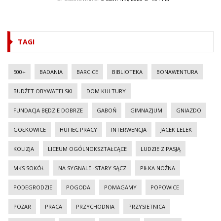
TAGI
500+
BADANIA
BARCICE
BIBLIOTEKA
BONAWENTURA
BUDŻET OBYWATELSKI
DOM KULTURY
FUNDACJA BĘDZIE DOBRZE
GABOŃ
GIMNAZJUM
GNIAZDO
GOŁKOWICE
HUFIEC PRACY
INTERWENCJA
JACEK LELEK
KOLIZJA
LICEUM OGÓLNOKSZTAŁCĄCE
LUDZIE Z PASJĄ
MKS SOKÓŁ
NA SYGNALE -STARY SĄCZ
PIŁKA NOŻNA
PODEGRODZIE
POGODA
POMAGAMY
POPOWICE
POŻAR
PRACA
PRZYCHODNIA
PRZYSIETNICA