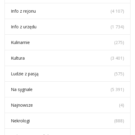
Info z rejonu
(4 107)
Info z urzędu
(1 734)
Kulinarnie
(275)
Kultura
(3 401)
Ludzie z pasją
(575)
Na sygnale
(5 391)
Najnowsze
(4)
Nekrologi
(888)