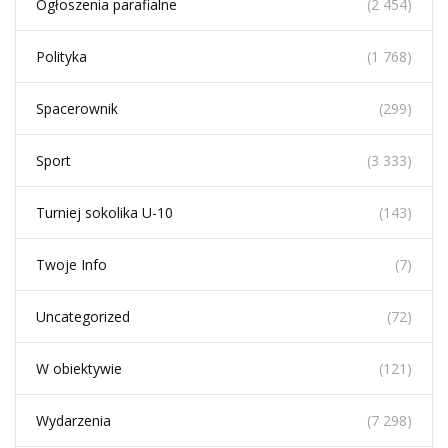
Ogłoszenia parafialne
(2 454)
Polityka
(1 768)
Spacerownik
(299)
Sport
(3 333)
Turniej sokolika U-10
(143)
Twoje Info
(7)
Uncategorized
(72)
W obiektywie
(121)
Wydarzenia
(7 298)