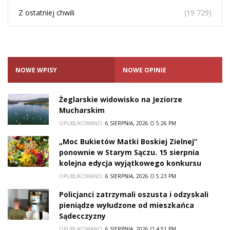
Z ostatniej chwili
(19 729)
NOWE WPISY
NOWE OPINIE
Żeglarskie widowisko na Jeziorze
Mucharskim
OPUBLIKOWANO:
6 SIERPNIA, 2026 O 5:26 PM
„Moc Bukietów Matki Boskiej Zielnej”
ponownie w Starym Sączu. 15 sierpnia
kolejna edycja wyjątkowego konkursu
OPUBLIKOWANO:
6 SIERPNIA, 2026 O 5:23 PM
Policjanci zatrzymali oszusta i odzyskali
pieniądze wyłudzone od mieszkańca
Sądecczyzny
OPUBLIKOWANO:
6 SIERPNIA, 2026 O 4:51 PM