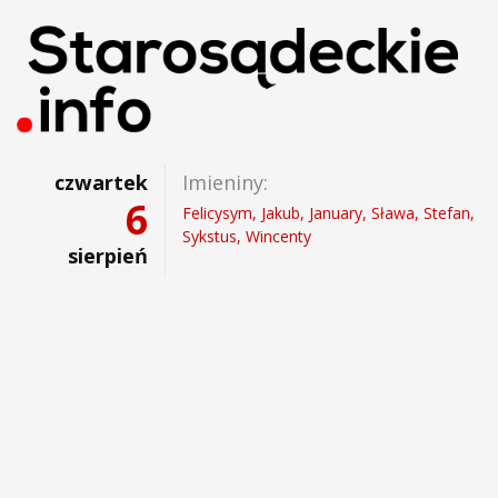
czwartek
Imieniny:
6
Felicysym, Jakub, January, Sława, Stefan,
Sykstus, Wincenty
sierpień