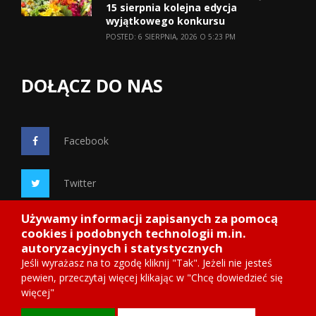
15 sierpnia kolejna edycja
wyjątkowego konkursu
POSTED: 6 SIERPNIA, 2026 O 5:23 PM
DOŁĄCZ DO NAS
Facebook
Twitter
Używamy informacji zapisanych za pomocą
Google+
cookies i podobnych technologii m.in.
autoryzacyjnych i statystycznych
Jeśli wyrażasz na to zgodę kliknij "Tak". Jeżeli nie jesteś
pewien, przeczytaj więcej klikając w "Chcę dowiedzieć się
więcej"
Copyright 2014
Starosadeckie.info
, wdrożenie ITnetDESIGN