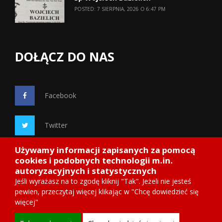
POSTED: 7 SIERPNIA, 2026 O 6:47 PM
DOŁĄCZ DO NAS
Facebook
Twitter
Używamy informacji zapisanych za pomocą
Google+
cookies i podobnych technologii m.in.
autoryzacyjnych i statystycznych
Jeśli wyrażasz na to zgodę kliknij "Tak". Jeżeli nie jesteś
pewien, przeczytaj więcej klikając w "Chcę dowiedzieć się
więcej"
Copyright 2014
Starosadeckie.info
, wdrożenie ITnetDESIGN