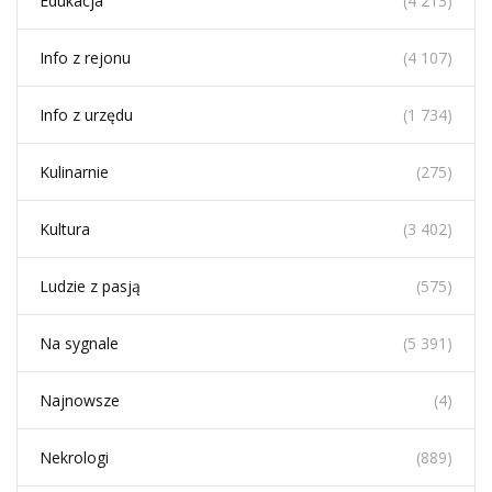
Edukacja
(4 213)
Info z rejonu
(4 107)
Info z urzędu
(1 734)
Kulinarnie
(275)
Kultura
(3 402)
Ludzie z pasją
(575)
Na sygnale
(5 391)
Najnowsze
(4)
Nekrologi
(889)