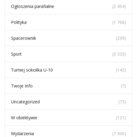
Ogłoszenia parafialne
(2 454)
Polityka
(1 768)
Spacerownik
(299)
Sport
(3 333)
Turniej sokolika U-10
(143)
Twoje Info
(7)
Uncategorized
(73)
W obiektywie
(121)
Wydarzenia
(7 300)