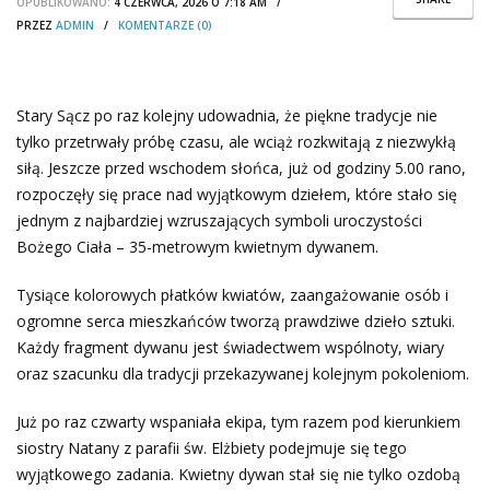
OPUBLIKOWANO:
4 CZERWCA, 2026 O 7:18 AM /
PRZEZ
ADMIN
/
KOMENTARZE (0)
Stary Sącz po raz kolejny udowadnia, że piękne tradycje nie
tylko przetrwały próbę czasu, ale wciąż rozkwitają z niezwykłą
siłą. Jeszcze przed wschodem słońca, już od godziny 5.00 rano,
rozpoczęły się prace nad wyjątkowym dziełem, które stało się
jednym z najbardziej wzruszających symboli uroczystości
Bożego Ciała – 35-metrowym kwietnym dywanem.
Tysiące kolorowych płatków kwiatów, zaangażowanie osób i
ogromne serca mieszkańców tworzą prawdziwe dzieło sztuki.
Każdy fragment dywanu jest świadectwem wspólnoty, wiary
oraz szacunku dla tradycji przekazywanej kolejnym pokoleniom.
Już po raz czwarty wspaniała ekipa, tym razem pod kierunkiem
siostry Natany z parafii św. Elżbiety podejmuje się tego
wyjątkowego zadania. Kwietny dywan stał się nie tylko ozdobą