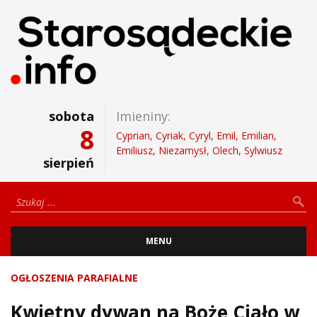
sobota
Imieniny:
8
Cyprian, Cyriak, Cyryl, Emil, Emilian,
Emiliusz, Niezamysł, Olech, Sylwiusz
sierpień
MENU
OGŁOSZENIA PARAFIALNE
Kwietny dywan na Boże Ciało w