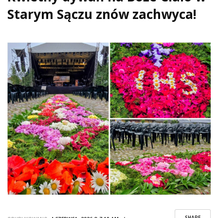
Starym Sączu znów zachwyca!
SHARE