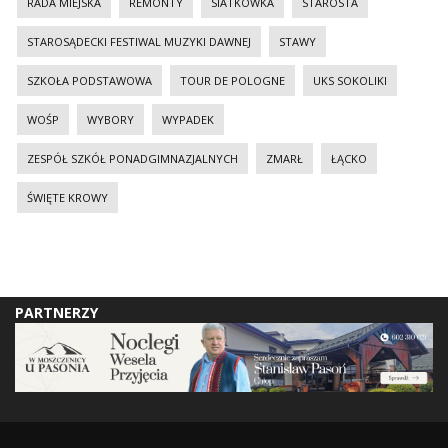
RADA MIEJSKA
REMONTY
SIATKÓWKA
STAROSTA
STAROSĄDECKI FESTIWAL MUZYKI DAWNEJ
STAWY
SZKOŁA PODSTAWOWA
TOUR DE POLOGNE
UKS SOKOLIKI
WOŚP
WYBORY
WYPADEK
ZESPÓŁ SZKÓŁ PONADGIMNAZJALNYCH
ZMARŁ
ŁĄCKO
ŚWIĘTE KROWY
PARTNERZY