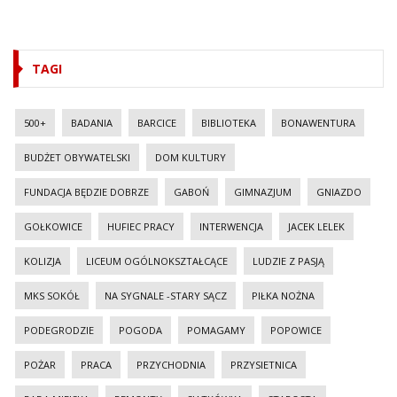
TAGI
500+
BADANIA
BARCICE
BIBLIOTEKA
BONAWENTURA
BUDŻET OBYWATELSKI
DOM KULTURY
FUNDACJA BĘDZIE DOBRZE
GABOŃ
GIMNAZJUM
GNIAZDO
GOŁKOWICE
HUFIEC PRACY
INTERWENCJA
JACEK LELEK
KOLIZJA
LICEUM OGÓLNOKSZTAŁCĄCE
LUDZIE Z PASJĄ
MKS SOKÓŁ
NA SYGNALE -STARY SĄCZ
PIŁKA NOŻNA
PODEGRODZIE
POGODA
POMAGAMY
POPOWICE
POŻAR
PRACA
PRZYCHODNIA
PRZYSIETNICA