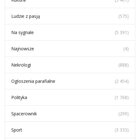
Ludzie z pasją
(575)
Na sygnale
(5 391)
Najnowsze
(4)
Nekrologi
(888)
Ogłoszenia parafialne
(2 454)
Polityka
(1 768)
Spacerownik
(299)
Sport
(3 333)