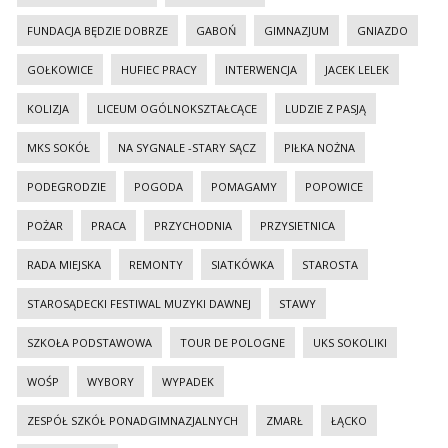
FUNDACJA BĘDZIE DOBRZE
GABOŃ
GIMNAZJUM
GNIAZDO
GOŁKOWICE
HUFIEC PRACY
INTERWENCJA
JACEK LELEK
KOLIZJA
LICEUM OGÓLNOKSZTAŁCĄCE
LUDZIE Z PASJĄ
MKS SOKÓŁ
NA SYGNALE -STARY SĄCZ
PIŁKA NOŻNA
PODEGRODZIE
POGODA
POMAGAMY
POPOWICE
POŻAR
PRACA
PRZYCHODNIA
PRZYSIETNICA
RADA MIEJSKA
REMONTY
SIATKÓWKA
STAROSTA
STAROSĄDECKI FESTIWAL MUZYKI DAWNEJ
STAWY
SZKOŁA PODSTAWOWA
TOUR DE POLOGNE
UKS SOKOLIKI
WOŚP
WYBORY
WYPADEK
ZESPÓŁ SZKÓŁ PONADGIMNAZJALNYCH
ZMARŁ
ŁĄCKO