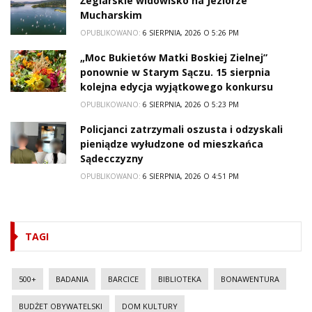
Żeglarskie widowisko na Jeziorze
Mucharskim
OPUBLIKOWANO:
6 SIERPNIA, 2026 O 5:26 PM
„Moc Bukietów Matki Boskiej Zielnej”
ponownie w Starym Sączu. 15 sierpnia
kolejna edycja wyjątkowego konkursu
OPUBLIKOWANO:
6 SIERPNIA, 2026 O 5:23 PM
Policjanci zatrzymali oszusta i odzyskali
pieniądze wyłudzone od mieszkańca
Sądecczyzny
OPUBLIKOWANO:
6 SIERPNIA, 2026 O 4:51 PM
TAGI
500+
BADANIA
BARCICE
BIBLIOTEKA
BONAWENTURA
BUDŻET OBYWATELSKI
DOM KULTURY