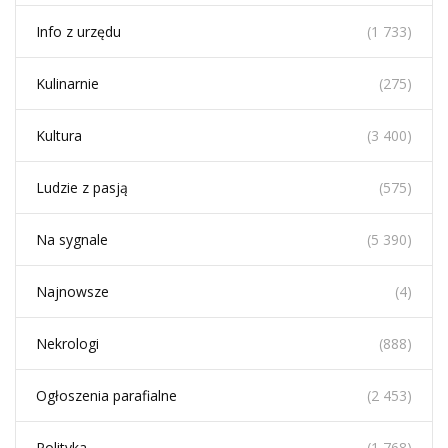
Info z urzędu
(1 733)
Kulinarnie
(275)
Kultura
(3 400)
Ludzie z pasją
(575)
Na sygnale
(5 390)
Najnowsze
(4)
Nekrologi
(888)
Ogłoszenia parafialne
(2 453)
Polityka
(1 768)