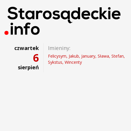
czwartek
Imieniny:
6
Felicysym, Jakub, January, Sława, Stefan,
Sykstus, Wincenty
sierpień