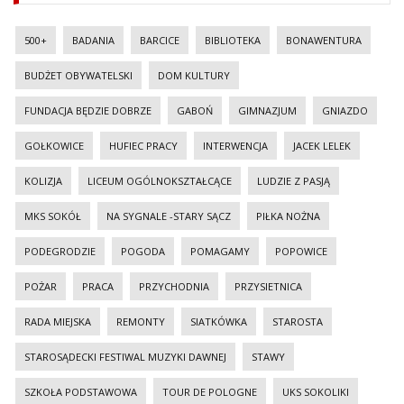
500+
BADANIA
BARCICE
BIBLIOTEKA
BONAWENTURA
BUDŻET OBYWATELSKI
DOM KULTURY
FUNDACJA BĘDZIE DOBRZE
GABOŃ
GIMNAZJUM
GNIAZDO
GOŁKOWICE
HUFIEC PRACY
INTERWENCJA
JACEK LELEK
KOLIZJA
LICEUM OGÓLNOKSZTAŁCĄCE
LUDZIE Z PASJĄ
MKS SOKÓŁ
NA SYGNALE -STARY SĄCZ
PIŁKA NOŻNA
PODEGRODZIE
POGODA
POMAGAMY
POPOWICE
POŻAR
PRACA
PRZYCHODNIA
PRZYSIETNICA
RADA MIEJSKA
REMONTY
SIATKÓWKA
STAROSTA
STAROSĄDECKI FESTIWAL MUZYKI DAWNEJ
STAWY
SZKOŁA PODSTAWOWA
TOUR DE POLOGNE
UKS SOKOLIKI