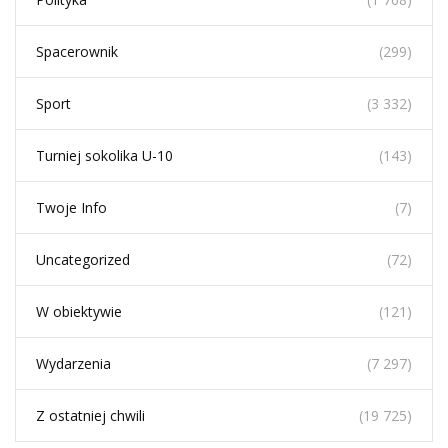
Spacerownik
(299)
Sport
(3 332)
Turniej sokolika U-10
(143)
Twoje Info
(7)
Uncategorized
(72)
W obiektywie
(121)
Wydarzenia
(7 297)
Z ostatniej chwili
(19 725)