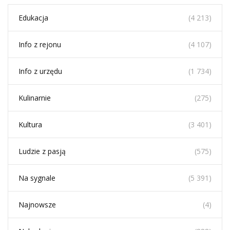
Edukacja
(4 213)
Info z rejonu
(4 107)
Info z urzędu
(1 734)
Kulinarnie
(275)
Kultura
(3 401)
Ludzie z pasją
(575)
Na sygnale
(5 391)
Najnowsze
(4)