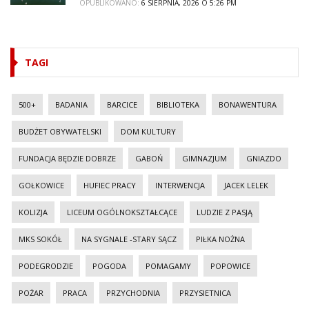
OPUBLIKOWANO:
6 SIERPNIA, 2026 O 5:26 PM
TAGI
500+
BADANIA
BARCICE
BIBLIOTEKA
BONAWENTURA
BUDŻET OBYWATELSKI
DOM KULTURY
FUNDACJA BĘDZIE DOBRZE
GABOŃ
GIMNAZJUM
GNIAZDO
GOŁKOWICE
HUFIEC PRACY
INTERWENCJA
JACEK LELEK
KOLIZJA
LICEUM OGÓLNOKSZTAŁCĄCE
LUDZIE Z PASJĄ
MKS SOKÓŁ
NA SYGNALE -STARY SĄCZ
PIŁKA NOŻNA
PODEGRODZIE
POGODA
POMAGAMY
POPOWICE
POŻAR
PRACA
PRZYCHODNIA
PRZYSIETNICA