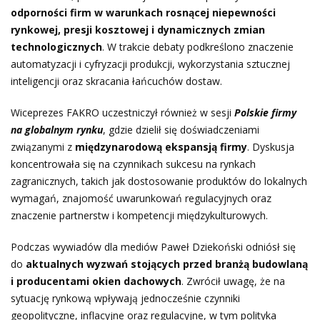
odporności firm w warunkach rosnącej niepewności
rynkowej, presji kosztowej i dynamicznych zmian
technologicznych
. W trakcie debaty podkreślono znaczenie
automatyzacji i cyfryzacji produkcji, wykorzystania sztucznej
inteligencji oraz skracania łańcuchów dostaw.
Wiceprezes FAKRO uczestniczył również w sesji
Polskie firmy
na globalnym rynku
, gdzie dzielił się doświadczeniami
związanymi z
międzynarodową ekspansją firmy
. Dyskusja
koncentrowała się na czynnikach sukcesu na rynkach
zagranicznych, takich jak dostosowanie produktów do lokalnych
wymagań, znajomość uwarunkowań regulacyjnych oraz
znaczenie partnerstw i kompetencji międzykulturowych.
Podczas wywiadów dla mediów Paweł Dziekoński odniósł się
do
aktualnych wyzwań stojących przed branżą budowlaną
i producentami okien dachowych
. Zwrócił uwagę, że na
sytuację rynkową wpływają jednocześnie czynniki
geopolityczne, inflacyjne oraz regulacyjne, w tym polityka