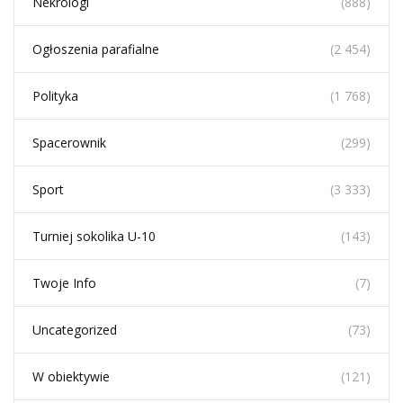
Nekrologi
(888)
Ogłoszenia parafialne
(2 454)
Polityka
(1 768)
Spacerownik
(299)
Sport
(3 333)
Turniej sokolika U-10
(143)
Twoje Info
(7)
Uncategorized
(73)
W obiektywie
(121)