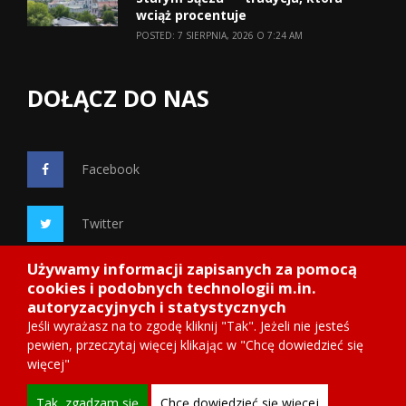
wciąż procentuje
POSTED: 7 SIERPNIA, 2026 O 7:24 AM
DOŁĄCZ DO NAS
Facebook
Twitter
Używamy informacji zapisanych za pomocą
Google+
cookies i podobnych technologii m.in.
autoryzacyjnych i statystycznych
Jeśli wyrażasz na to zgodę kliknij "Tak". Jeżeli nie jesteś
pewien, przeczytaj więcej klikając w "Chcę dowiedzieć się
więcej"
Copyright 2014
Starosadeckie.info
, wdrożenie ITnetDESIGN
Tak, zgadzam się
Chcę dowiedzieć się więcej