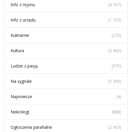
Info z rejonu
(4 107)
Info z urzędu
(1 733)
Kulinarnie
(275)
Kultura
(3 400)
Ludzie z pasją
(575)
Na sygnale
(5 390)
Najnowsze
(4)
Nekrologi
(888)
Ogłoszenia parafialne
(2 453)