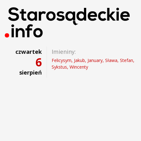
czwartek
Imieniny:
6
Felicysym, Jakub, January, Sława, Stefan,
Sykstus, Wincenty
sierpień