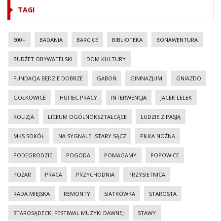
TAGI
500+
BADANIA
BARCICE
BIBLIOTEKA
BONAWENTURA
BUDŻET OBYWATELSKI
DOM KULTURY
FUNDACJA BĘDZIE DOBRZE
GABOŃ
GIMNAZJUM
GNIAZDO
GOŁKOWICE
HUFIEC PRACY
INTERWENCJA
JACEK LELEK
KOLIZJA
LICEUM OGÓLNOKSZTAŁCĄCE
LUDZIE Z PASJĄ
MKS SOKÓŁ
NA SYGNALE -STARY SĄCZ
PIŁKA NOŻNA
PODEGRODZIE
POGODA
POMAGAMY
POPOWICE
POŻAR
PRACA
PRZYCHODNIA
PRZYSIETNICA
RADA MIEJSKA
REMONTY
SIATKÓWKA
STAROSTA
STAROSĄDECKI FESTIWAL MUZYKI DAWNEJ
STAWY