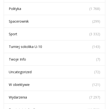
Polityka
(1 768)
Spacerownik
(299)
Sport
(3 332)
Turniej sokolika U-10
(143)
Twoje Info
(7)
Uncategorized
(72)
W obiektywie
(121)
Wydarzenia
(7 297)