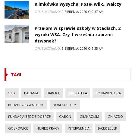
Klimkówka wysycha. Poseł Wilk…walczy
OPUBLIKOWANO:
9 SIERPNIA, 2026 O 9:37 AM
Przełom w sprawie szkoły w Stadłach. 2
wyroki WSA. Czy 1 września zabrzmi
dzwonek?
OPUBLIKOWANO:
9 SIERPNIA, 2026 O 9:25 AM
TAGI
500+
BADANIA
BARCICE
BIBLIOTEKA
BONAWENTURA
BUDŻET OBYWATELSKI
DOM KULTURY
FUNDACJA BĘDZIE DOBRZE
GABOŃ
GIMNAZJUM
GNIAZDO
GOŁKOWICE
HUFIEC PRACY
INTERWENCJA
JACEK LELEK