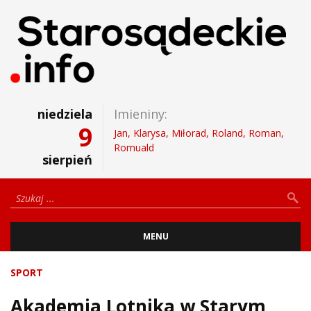
niedziela
Imieniny:
9
Jan, Klarysa, Miłorad, Roland, Roman,
Romuald
sierpień
MENU
SPORT
Akademia Lotnika w Starym