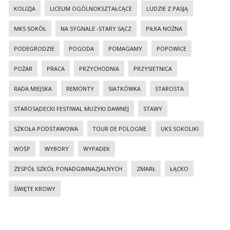
KOLIZJA
LICEUM OGÓLNOKSZTAŁCĄCE
LUDZIE Z PASJĄ
MKS SOKÓŁ
NA SYGNALE -STARY SĄCZ
PIŁKA NOŻNA
PODEGRODZIE
POGODA
POMAGAMY
POPOWICE
POŻAR
PRACA
PRZYCHODNIA
PRZYSIETNICA
RADA MIEJSKA
REMONTY
SIATKÓWKA
STAROSTA
STAROSĄDECKI FESTIWAL MUZYKI DAWNEJ
STAWY
SZKOŁA PODSTAWOWA
TOUR DE POLOGNE
UKS SOKOLIKI
WOŚP
WYBORY
WYPADEK
ZESPÓŁ SZKÓŁ PONADGIMNAZJALNYCH
ZMARŁ
ŁĄCKO
ŚWIĘTE KROWY