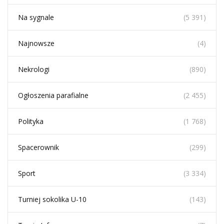
Na sygnale
(5 391)
Najnowsze
(4)
Nekrologi
(890)
Ogłoszenia parafialne
(2 455)
Polityka
(1 768)
Spacerownik
(299)
Sport
(3 334)
Turniej sokolika U-10
(143)