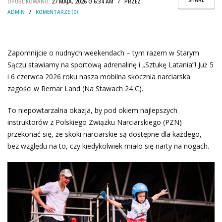
OPUBLIKOWANO:
27 MAJA, 2026 O 6:34 AM / PRZEZ
ADMIN
/
KOMENTARZE (0)
Zapomnijcie o nudnych weekendach – tym razem w Starym
Sączu stawiamy na sportową adrenalinę i „Sztukę Latania”! Już 5
i 6 czerwca 2026 roku nasza mobilna skocznia narciarska
zagości w Remar Land (Na Stawach 24 C).
To niepowtarzalna okazja, by pod okiem najlepszych
instruktorów z Polskiego Związku Narciarskiego (PZN)
przekonać się, że skoki narciarskie są dostępne dla każdego,
bez względu na to, czy kiedykolwiek miało się narty na nogach.