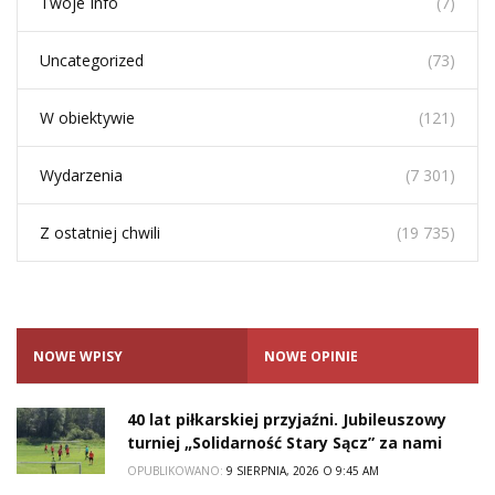
Twoje Info
(7)
Uncategorized
(73)
W obiektywie
(121)
Wydarzenia
(7 301)
Z ostatniej chwili
(19 735)
NOWE WPISY
NOWE OPINIE
40 lat piłkarskiej przyjaźni. Jubileuszowy
turniej „Solidarność Stary Sącz” za nami
OPUBLIKOWANO:
9 SIERPNIA, 2026 O 9:45 AM