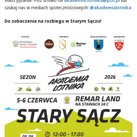
Masz pytania? Pisz śmiało na
akademia.lotnika@pzn.pl
lub
szukaj nas w mediach społecznościowych:
@akademialotnika
Do zobaczenia na rozbiegu w Starym Sączu!