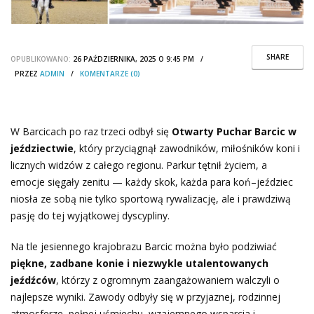
SHARE
OPUBLIKOWANO:
26 PAŹDZIERNIKA, 2025 O 9:45 PM /
PRZEZ
ADMIN
/
KOMENTARZE (0)
W Barcicach po raz trzeci odbył się
Otwarty Puchar Barcic w
jeździectwie
, który przyciągnął zawodników, miłośników koni i
licznych widzów z całego regionu. Parkur tętnił życiem, a
emocje sięgały zenitu — każdy skok, każda para koń–jeździec
niosła ze sobą nie tylko sportową rywalizację, ale i prawdziwą
pasję do tej wyjątkowej dyscypliny.
Na tle jesiennego krajobrazu Barcic można było podziwiać
piękne, zadbane konie i niezwykle utalentowanych
jeźdźców
, którzy z ogromnym zaangażowaniem walczyli o
najlepsze wyniki. Zawody odbyły się w przyjaznej, rodzinnej
atmosferze, pełnej uśmiechu, wzajemnego wsparcia i