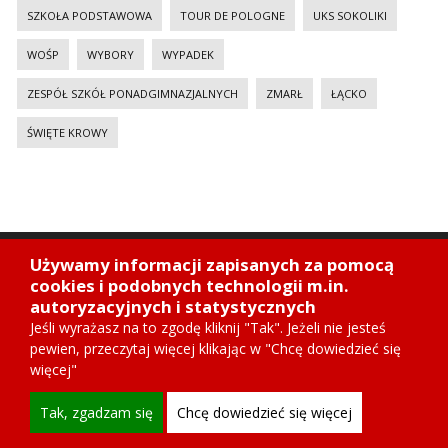
SZKOŁA PODSTAWOWA
TOUR DE POLOGNE
UKS SOKOLIKI
WOŚP
WYBORY
WYPADEK
ZESPÓŁ SZKÓŁ PONADGIMNAZJALNYCH
ZMARŁ
ŁĄCKO
ŚWIĘTE KROWY
PARTNERZY
Używamy informacji zapisanych za pomocą
cookies i podobnych technologii m.in.
autoryzacyjnych i statystycznych
Jeśli wyrażasz na to zgodę kliknij "Tak". Jeżeli nie jesteś
pewien, przeczytaj więcej klikając w "Chcę dowiedzieć się
więcej"
Tak, zgadzam się
Chcę dowiedzieć się więcej
KONTAKT