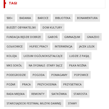
TAGI
500+
BADANIA
BARCICE
BIBLIOTEKA
BONAWENTURA
BUDŻET OBYWATELSKI
DOM KULTURY
FUNDACJA BĘDZIE DOBRZE
GABOŃ
GIMNAZJUM
GNIAZDO
GOŁKOWICE
HUFIEC PRACY
INTERWENCJA
JACEK LELEK
KOLIZJA
LICEUM OGÓLNOKSZTAŁCĄCE
LUDZIE Z PASJĄ
MKS SOKÓŁ
NA SYGNALE -STARY SĄCZ
PIŁKA NOŻNA
PODEGRODZIE
POGODA
POMAGAMY
POPOWICE
POŻAR
PRACA
PRZYCHODNIA
PRZYSIETNICA
RADA MIEJSKA
REMONTY
SIATKÓWKA
STAROSTA
STAROSĄDECKI FESTIWAL MUZYKI DAWNEJ
STAWY