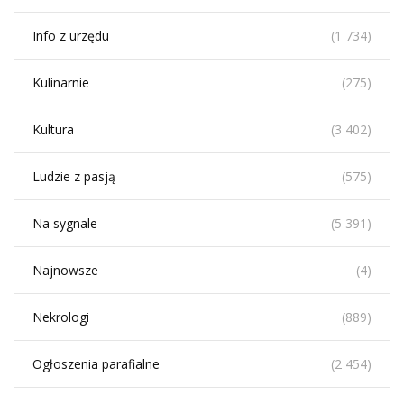
Info z urzędu
(1 734)
Kulinarnie
(275)
Kultura
(3 402)
Ludzie z pasją
(575)
Na sygnale
(5 391)
Najnowsze
(4)
Nekrologi
(889)
Ogłoszenia parafialne
(2 454)