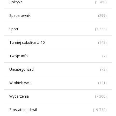
Polityka
(1 768)
Spacerownik
(299)
Sport
(3 333)
Turniej sokolika U-10
(143)
Twoje Info
(7)
Uncategorized
(73)
W obiektywie
(121)
Wydarzenia
(7 300)
Z ostatniej chwili
(19 732)