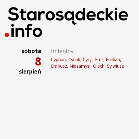
sobota
Imieniny:
8
Cyprian, Cyriak, Cyryl, Emil, Emilian,
Emiliusz, Niezamysł, Olech, Sylwiusz
sierpień