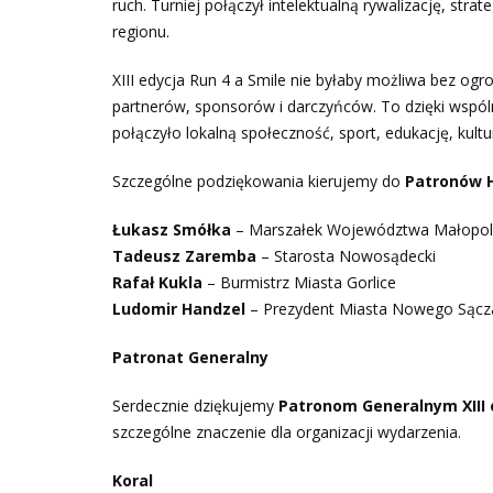
ruch. Turniej połączył intelektualną rywalizację, str
regionu.
XIII edycja Run 4 a Smile nie byłaby możliwa bez o
partnerów, sponsorów i darczyńców. To dzięki wspól
połączyło lokalną społeczność, sport, edukację, kult
Szczególne podziękowania kierujemy do
Patronów 
Łukasz Smółka
– Marszałek Województwa Małopol
Tadeusz Zaremba
– Starosta Nowosądecki
Rafał Kukla
– Burmistrz Miasta Gorlice
Ludomir Handzel
– Prezydent Miasta Nowego Sącz
Patronat Generalny
Serdecznie dziękujemy
Patronom Generalnym XIII e
szczególne znaczenie dla organizacji wydarzenia.
Koral