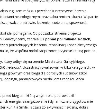
niu Milenie specjalistycznej opieki, leczenia i rehabilitacji.
 walczy z guzem mózgu i przechodzi intensywne leczenie
ikłaniami neurologicznymi oraz zaburzeniami słuchu. Wsparcie
zej walce o zdrowie, leczenie i codzienną sprawność.
wokół idei pomagania. Od początku istnienia projektu
 i darczyńcami, zebrała już
ponad pół miliona złotych
,
zieci potrzebujących leczenia, rehabilitacji i specjalistycznego
na to, że wspólna mobilizacja może przynosić realną pomoc.
, który odbył się na terenie Miasteczka Galicyjskiego,
R „Jedność”. Uczestnicy rywalizowali w kilku kategoriach, w
biegu głównym oraz biegu dla dorosłych i uczniów szkół
, dopingu, pamiątkowych medali oraz radości, która
rzed biegiem, którą w tym roku poprowadzili
z
. Ich energia, zaangażowanie i dynamiczne przygotowanie
kter Run 4 a Smile, łączącego aktywność fizyczną, dobrą