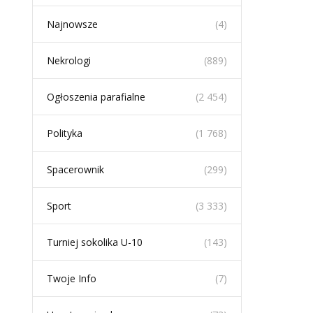
Najnowsze
(4)
Nekrologi
(889)
Ogłoszenia parafialne
(2 454)
Polityka
(1 768)
Spacerownik
(299)
Sport
(3 333)
Turniej sokolika U-10
(143)
Twoje Info
(7)