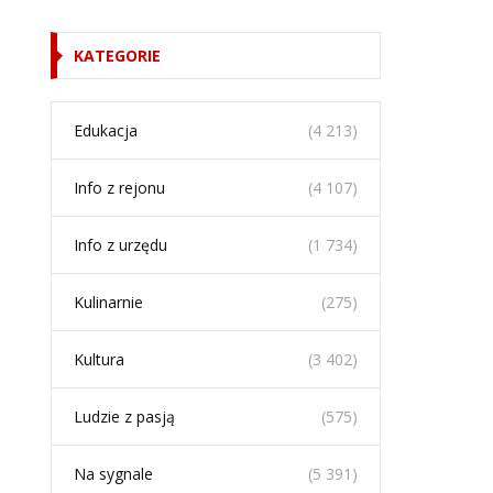
KATEGORIE
Edukacja
(4 213)
Info z rejonu
(4 107)
Info z urzędu
(1 734)
Kulinarnie
(275)
Kultura
(3 402)
Ludzie z pasją
(575)
Na sygnale
(5 391)