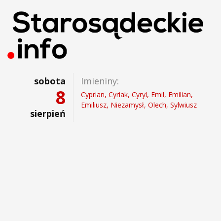
sobota
Imieniny:
8
Cyprian, Cyriak, Cyryl, Emil, Emilian,
Emiliusz, Niezamysł, Olech, Sylwiusz
sierpień