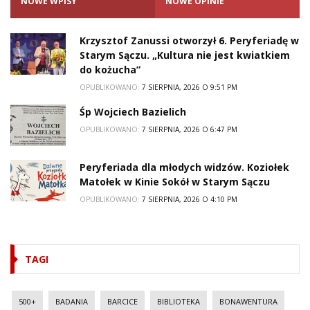
NOWE WPISY
NOWE OPINIE
Krzysztof Zanussi otworzył 6. Peryferiadę w
Starym Sączu. „Kultura nie jest kwiatkiem
do kożucha”
OPUBLIKOWANO:
7 SIERPNIA, 2026 O 9:51 PM
Śp Wojciech Bazielich
OPUBLIKOWANO:
7 SIERPNIA, 2026 O 6:47 PM
Peryferiada dla młodych widzów. Koziołek
Matołek w Kinie Sokół w Starym Sączu
OPUBLIKOWANO:
7 SIERPNIA, 2026 O 4:10 PM
TAGI
500+
BADANIA
BARCICE
BIBLIOTEKA
BONAWENTURA