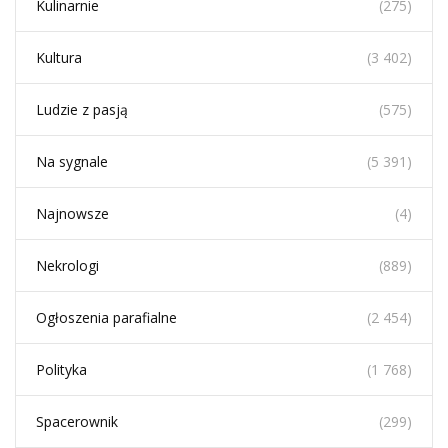
Kulinarnie
(275)
Kultura
(3 402)
Ludzie z pasją
(575)
Na sygnale
(5 391)
Najnowsze
(4)
Nekrologi
(889)
Ogłoszenia parafialne
(2 454)
Polityka
(1 768)
Spacerownik
(299)