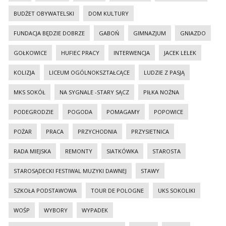
BUDŻET OBYWATELSKI
DOM KULTURY
FUNDACJA BĘDZIE DOBRZE
GABOŃ
GIMNAZJUM
GNIAZDO
GOŁKOWICE
HUFIEC PRACY
INTERWENCJA
JACEK LELEK
KOLIZJA
LICEUM OGÓLNOKSZTAŁCĄCE
LUDZIE Z PASJĄ
MKS SOKÓŁ
NA SYGNALE -STARY SĄCZ
PIŁKA NOŻNA
PODEGRODZIE
POGODA
POMAGAMY
POPOWICE
POŻAR
PRACA
PRZYCHODNIA
PRZYSIETNICA
RADA MIEJSKA
REMONTY
SIATKÓWKA
STAROSTA
STAROSĄDECKI FESTIWAL MUZYKI DAWNEJ
STAWY
SZKOŁA PODSTAWOWA
TOUR DE POLOGNE
UKS SOKOLIKI
WOŚP
WYBORY
WYPADEK