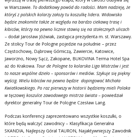
w Warszawie.
To dodatkowy powód do radości. Mam nadzieję, że
któryś z polskich kolarzy założy tu koszulkę lidera. Widowisko
będzie znakomite także ze względu na bardzo ciekawą trasę i
kibiców, którzy na pewno licznie stawią się na stołecznych ulicach
– dodał Jarosław Jóźwiak, zastępca prezydenta m. st. Warszawy.
Ze stolicy Tour de Pologne pojedzie na południe – przez
Częstochowę, Dąbrowę Górniczą, Zawiercie, Katowice,
Jaworzno, Nowy Sącz, Zakopane, BUKOVINA Terma Hotel Spa
aż do Krakowa.
Tour de Pologne to kolarska Liga Mistrzów i jest
to nasze wspólne dzieło – sponsorów i mediów. Szykuje się piękny
wyścig. Wielu kibiców na pewno będzie dopingować Michała
Kwiatkowskiego. Po raz pierwszy w historii będziemy mieli Polaka
w tęczowej koszulce zawodowego mistrza świata –
powiedział
dyrektor generalny Tour de Pologne Czesław Lang.
Podczas konferencji zaprezentowano wszystkie koszulki, o
które będą walczyć zawodnicy – Klasyfikacja Generalna
SKANDIA, Najlepszy Góral TAURON, Najaktywniejszy Zawodnik