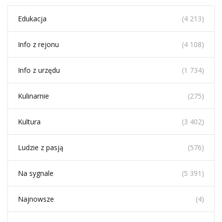
Edukacja
(4 213)
Info z rejonu
(4 108)
Info z urzędu
(1 734)
Kulinarnie
(275)
Kultura
(3 402)
Ludzie z pasją
(576)
Na sygnale
(5 391)
Najnowsze
(4)