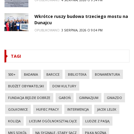
Wkrótce ruszy budowa trzeciego mostu na
Dunajcu
OPUBLIKOWANO:
3 SIERPNIA, 2026 O 9:04 PM
TAGI
500+
BADANIA
BARCICE
BIBLIOTEKA
BONAWENTURA
BUDŻET OBYWATELSKI
DOM KULTURY
FUNDACJA BĘDZIE DOBRZE
GABOŃ
GIMNAZJUM
GNIAZDO
GOŁKOWICE
HUFIEC PRACY
INTERWENCJA
JACEK LELEK
KOLIZJA
LICEUM OGÓLNOKSZTAŁCĄCE
LUDZIE Z PASJĄ
MKS SOKÓŁ
NA SYGNALE -STARY SĄCZ
PIŁKA NOŻNA