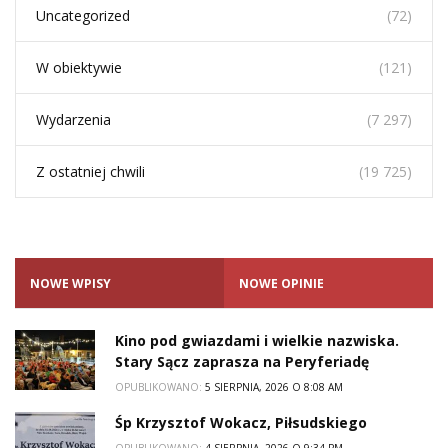
Uncategorized
(72)
W obiektywie
(121)
Wydarzenia
(7 297)
Z ostatniej chwili
(19 725)
NOWE WPISY
NOWE OPINIE
Kino pod gwiazdami i wielkie nazwiska.
Stary Sącz zaprasza na Peryferiadę
OPUBLIKOWANO:
5 SIERPNIA, 2026 O 8:08 AM
Śp Krzysztof Wokacz, Piłsudskiego
OPUBLIKOWANO:
4 SIERPNIA, 2026 O 9:34 PM