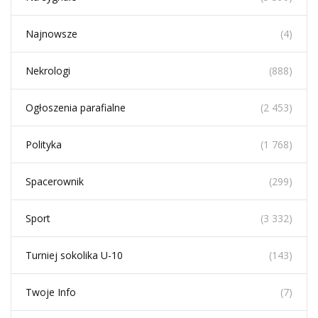
Najnowsze
(4)
Nekrologi
(888)
Ogłoszenia parafialne
(2 453)
Polityka
(1 768)
Spacerownik
(299)
Sport
(3 332)
Turniej sokolika U-10
(143)
Twoje Info
(7)