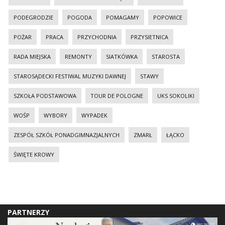
PODEGRODZIE
POGODA
POMAGAMY
POPOWICE
POŻAR
PRACA
PRZYCHODNIA
PRZYSIETNICA
RADA MIEJSKA
REMONTY
SIATKÓWKA
STAROSTA
STAROSĄDECKI FESTIWAL MUZYKI DAWNEJ
STAWY
SZKOŁA PODSTAWOWA
TOUR DE POLOGNE
UKS SOKOLIKI
WOŚP
WYBORY
WYPADEK
ZESPÓŁ SZKÓŁ PONADGIMNAZJALNYCH
ZMARŁ
ŁĄCKO
ŚWIĘTE KROWY
PARTNERZY