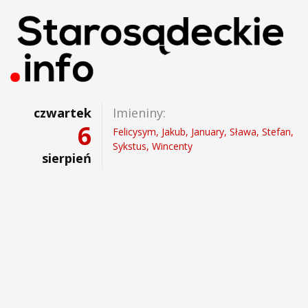
czwartek
Imieniny:
6
Felicysym, Jakub, January, Sława, Stefan,
Sykstus, Wincenty
sierpień