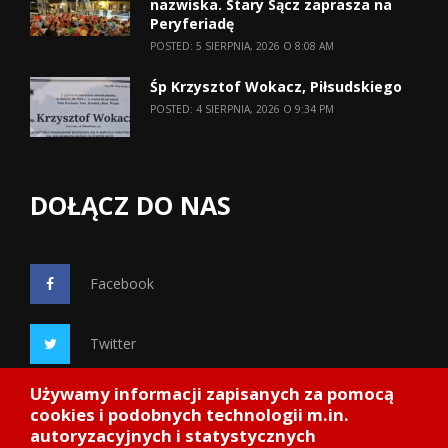
nazwiska. Stary Sącz zaprasza na
Peryferiadę
POSTED: 5 SIERPNIA, 2026 O 8:08 AM
Śp Krzysztof Wokacz, Piłsudskiego
POSTED: 4 SIERPNIA, 2026 O 9:34 PM
DOŁĄCZ DO NAS
Facebook
Twitter
Używamy informacji zapisanych za pomocą
Google+
cookies i podobnych technologii m.in.
autoryzacyjnych i statystycznych