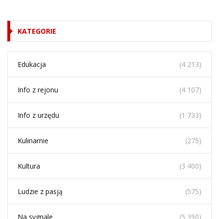
KATEGORIE
Edukacja
(4 213)
Info z rejonu
(4 107)
Info z urzędu
(1 733)
Kulinarnie
(275)
Kultura
(3 400)
Ludzie z pasją
(575)
Na sygnale
(5 390)