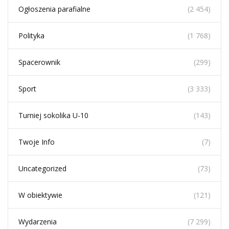
Ogłoszenia parafialne
(2 454)
Polityka
(1 768)
Spacerownik
(299)
Sport
(3 333)
Turniej sokolika U-10
(143)
Twoje Info
(7)
Uncategorized
(73)
W obiektywie
(121)
Wydarzenia
(7 299)