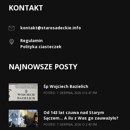
KONTAKT
kontakt@starosadeckie.info
Regulamin
Polityka ciasteczek
NAJNOWSZE POSTY
Śp Wojciech Bazielich
POSTED: 7 SIERPNIA, 2026 O 6:47 PM
Od 143 lat czuwa nad Starym
Sączem… A ilu z Was go zauważyło?
POSTED: 7 SIERPNIA, 2026 O 2:40 PM