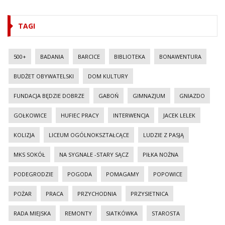
TAGI
500+
BADANIA
BARCICE
BIBLIOTEKA
BONAWENTURA
BUDŻET OBYWATELSKI
DOM KULTURY
FUNDACJA BĘDZIE DOBRZE
GABOŃ
GIMNAZJUM
GNIAZDO
GOŁKOWICE
HUFIEC PRACY
INTERWENCJA
JACEK LELEK
KOLIZJA
LICEUM OGÓLNOKSZTAŁCĄCE
LUDZIE Z PASJĄ
MKS SOKÓŁ
NA SYGNALE -STARY SĄCZ
PIŁKA NOŻNA
PODEGRODZIE
POGODA
POMAGAMY
POPOWICE
POŻAR
PRACA
PRZYCHODNIA
PRZYSIETNICA
RADA MIEJSKA
REMONTY
SIATKÓWKA
STAROSTA