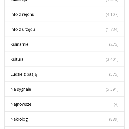
Info z rejonu
(4 107)
Info z urzędu
(1 734)
Kulinarnie
(275)
Kultura
(3 401)
Ludzie z pasją
(575)
Na sygnale
(5 391)
Najnowsze
(4)
Nekrologi
(889)