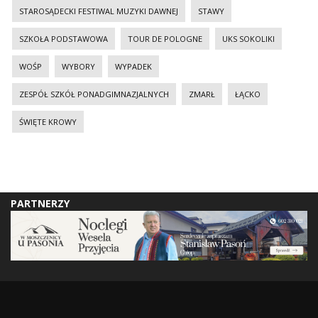
STAROSĄDECKI FESTIWAL MUZYKI DAWNEJ
STAWY
SZKOŁA PODSTAWOWA
TOUR DE POLOGNE
UKS SOKOLIKI
WOŚP
WYBORY
WYPADEK
ZESPÓŁ SZKÓŁ PONADGIMNAZJALNYCH
ZMARŁ
ŁĄCKO
ŚWIĘTE KROWY
PARTNERZY