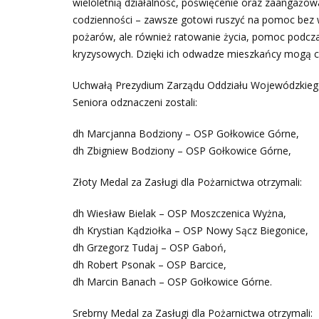
wieloletnią działalność, poświęcenie oraz zaangażow
codzienności – zawsze gotowi ruszyć na pomoc bez wz
pożarów, ale również ratowanie życia, pomoc podcza
kryzysowych. Dzięki ich odwadze mieszkańcy mogą cz
Uchwałą Prezydium Zarządu Oddziału Wojewódzkieg
Seniora odznaczeni zostali:
dh Marcjanna Bodziony – OSP Gołkowice Górne,
dh Zbigniew Bodziony – OSP Gołkowice Górne,
Złoty Medal za Zasługi dla Pożarnictwa otrzymali:
dh Wiesław Bielak – OSP Moszczenica Wyżna,
dh Krystian Kądziołka – OSP Nowy Sącz Biegonice,
dh Grzegorz Tudaj – OSP Gaboń,
dh Robert Psonak – OSP Barcice,
dh Marcin Banach – OSP Gołkowice Górne.
Srebrny Medal za Zasługi dla Pożarnictwa otrzymali: