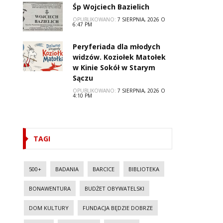
Śp Wojciech Bazielich
OPUBLIKOWANO:
7 SIERPNIA, 2026 O
6:47 PM
Peryferiada dla młodych
widzów. Koziołek Matołek
w Kinie Sokół w Starym
Sączu
OPUBLIKOWANO:
7 SIERPNIA, 2026 O
4:10 PM
TAGI
500+
BADANIA
BARCICE
BIBLIOTEKA
BONAWENTURA
BUDŻET OBYWATELSKI
DOM KULTURY
FUNDACJA BĘDZIE DOBRZE