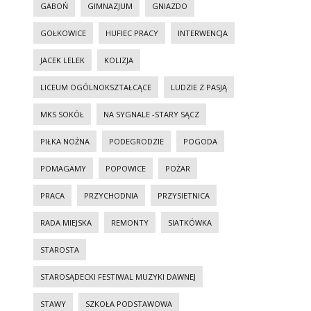
GABOŃ
GIMNAZJUM
GNIAZDO
GOŁKOWICE
HUFIEC PRACY
INTERWENCJA
JACEK LELEK
KOLIZJA
LICEUM OGÓLNOKSZTAŁCĄCE
LUDZIE Z PASJĄ
MKS SOKÓŁ
NA SYGNALE -STARY SĄCZ
PIŁKA NOŻNA
PODEGRODZIE
POGODA
POMAGAMY
POPOWICE
POŻAR
PRACA
PRZYCHODNIA
PRZYSIETNICA
RADA MIEJSKA
REMONTY
SIATKÓWKA
STAROSTA
STAROSĄDECKI FESTIWAL MUZYKI DAWNEJ
STAWY
SZKOŁA PODSTAWOWA