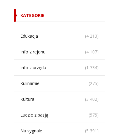
KATEGORIE
Edukacja
(4 213)
Info z rejonu
(4 107)
Info z urzędu
(1 734)
Kulinarnie
(275)
Kultura
(3 402)
Ludzie z pasją
(575)
Na sygnale
(5 391)