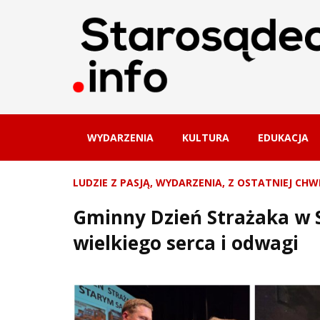
WYDARZENIA
KULTURA
EDUKACJA
LUDZIE Z PASJĄ
,
WYDARZENIA
,
Z OSTATNIEJ CHWI
Gminny Dzień Strażaka w S
wielkiego serca i odwagi