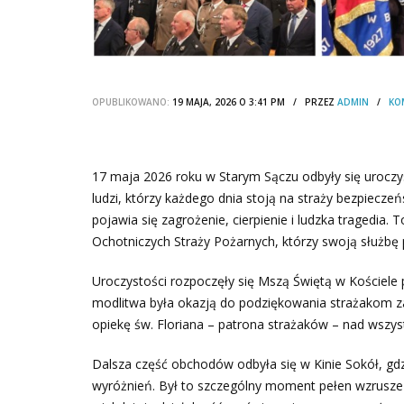
OPUBLIKOWANO:
19 MAJA, 2026 O 3:41 PM / PRZEZ
ADMIN
/
KO
17 maja 2026 roku w Starym Sączu odbyły się urocz
ludzi, którzy każdego dnia stoją na straży bezpiec
pojawia się zagrożenie, cierpienie i ludzka tragedia.
Ochotniczych Straży Pożarnych, którzy swoją służbę
Uroczystości rozpoczęły się Mszą Świętą w Kościele 
modlitwa była okazją do podziękowania strażakom za 
opiekę św. Floriana – patrona strażaków – nad wszyst
Dalsza część obchodów odbyła się w Kinie Sokół, gd
wyróżnień. Był to szczególny moment pełen wzrusze