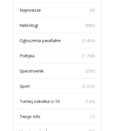
Najnowsze
(4)
Nekrologi
(889)
Ogłoszenia parafialne
(2 454)
Polityka
(1 768)
Spacerownik
(299)
Sport
(3 333)
Turniej sokolika U-10
(143)
Twoje Info
(7)