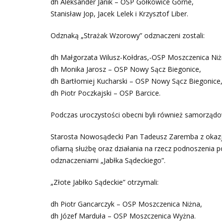
dh Aleksander Janik – OSP Gołkowice Górne,
Stanisław Jop, Jacek Lelek i Krzysztof Liber.
Odznaką „Strażak Wzorowy” odznaczeni zostali:
dh Małgorzata Wilusz-Kołdras,-OSP Moszczenica Ni
dh Monika Jarosz – OSP Nowy Sącz Biegonice,
dh Bartłomiej Kucharski – OSP Nowy Sącz Biegonice
dh Piotr Poczkajski – OSP Barcice.
Podczas uroczystości obecni byli również samorządow
Starosta Nowosądecki Pan Tadeusz Zaremba z okazj
ofiarną służbę oraz działania na rzecz podnoszenia
odznaczeniami „Jabłka Sądeckiego”.
„Złote Jabłko Sądeckie” otrzymali:
dh Piotr Gancarczyk – OSP Moszczenica Niżna,
dh Józef Marduła – OSP Moszczenica Wyżna.