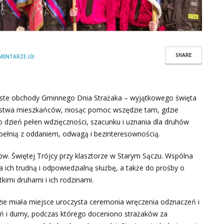
SHARE
MENTARZE (0)
yste obchody Gminnego Dnia Strażaka – wyjątkowego święta
zeństwa mieszkańców, niosąc pomoc wszędzie tam, gdzie
 To dzień pełen wdzięczności, szacunku i uznania dla druhów
 pełnią z oddaniem, odwagą i bezinteresownością.
pw. Świętej Trójcy przy klasztorze w Starym Sączu. Wspólna
ich trudną i odpowiedzialną służbę, a także do prośby o
kimi druhami i ich rodzinami.
zie miała miejsce uroczysta ceremonia wręczenia odznaczeń i
ń i dumy, podczas którego doceniono strażaków za