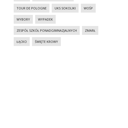
TOUR DE POLOGNE
UKS SOKOLIKI
WOŚP
WYBORY
WYPADEK
ZESPÓŁ SZKÓŁ PONADGIMNAZJALNYCH
ZMARŁ
ŁĄCKO
ŚWIĘTE KROWY