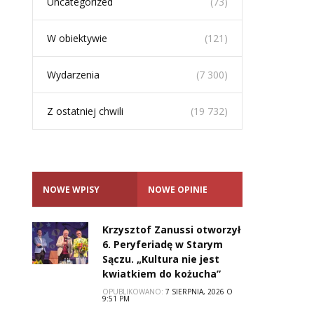
Uncategorized
(73)
W obiektywie
(121)
Wydarzenia
(7 300)
Z ostatniej chwili
(19 732)
NOWE WPISY
NOWE OPINIE
Krzysztof Zanussi otworzył
6. Peryferiadę w Starym
Sączu. „Kultura nie jest
kwiatkiem do kożucha”
OPUBLIKOWANO:
7 SIERPNIA, 2026 O
9:51 PM