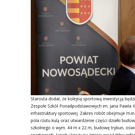
Starosta dodał, że kolejną sportową inwestycją będ
Zespole Szkół Ponadpodstawowych im. Jana Pawła I
infrastruktury sportowej. Zakres robót obejmuje m.in
pola rzutu kulą oraz utwardzenie części działki bud
szkolnego o wym. 44 m x 22 m, budowę trybun, oświ
sportowych, ławek i koszy na śmieci oraz tablicy in