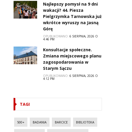
Najlepszy pomysł na 9 dni
wakacji? 44. Piesza
Pielgrzymka Tarnowska już
wkrótce wyruszy na Jasną
Górę
OPUBLIKOWANO:
6 SIERPNIA, 2026 O
4:46 PM
Konsultacje społeczne.
Zmiana miejscowego planu
zagospodarowania w
Starym Sączu
OPUBLIKOWANO:
6 SIERPNIA, 2026 O
4:12 PM
TAGI
500+
BADANIA
BARCICE
BIBLIOTEKA