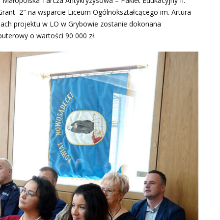
Małopolska Tarcza Antykryzysowa – Pakiet Edukacyjny II.
 Grant 2″ na wsparcie Liceum Ogólnokształcącego im. Artura
mach projektu w LO w Grybowie zostanie dokonana
uterowy o wartości 90 000 zł.