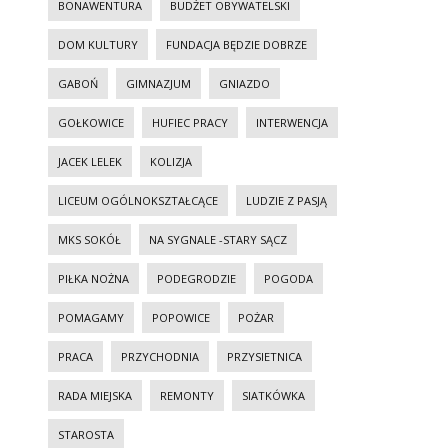
BONAWENTURA
BUDŻET OBYWATELSKI
DOM KULTURY
FUNDACJA BĘDZIE DOBRZE
GABOŃ
GIMNAZJUM
GNIAZDO
GOŁKOWICE
HUFIEC PRACY
INTERWENCJA
JACEK LELEK
KOLIZJA
LICEUM OGÓLNOKSZTAŁCĄCE
LUDZIE Z PASJĄ
MKS SOKÓŁ
NA SYGNALE -STARY SĄCZ
PIŁKA NOŻNA
PODEGRODZIE
POGODA
POMAGAMY
POPOWICE
POŻAR
PRACA
PRZYCHODNIA
PRZYSIETNICA
RADA MIEJSKA
REMONTY
SIATKÓWKA
STAROSTA