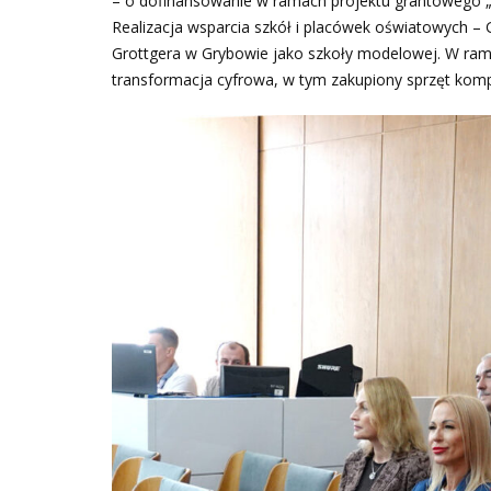
– o dofinansowanie w ramach projektu grantowego „ 
Realizacja wsparcia szkół i placówek oświatowych –
Grottgera w Grybowie jako szkoły modelowej. W ra
transformacja cyfrowa, w tym zakupiony sprzęt komp