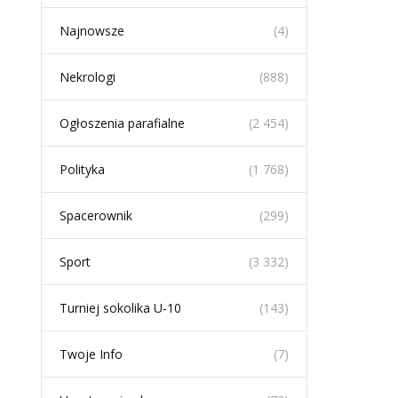
Najnowsze
(4)
Nekrologi
(888)
Ogłoszenia parafialne
(2 454)
Polityka
(1 768)
Spacerownik
(299)
Sport
(3 332)
Turniej sokolika U-10
(143)
Twoje Info
(7)