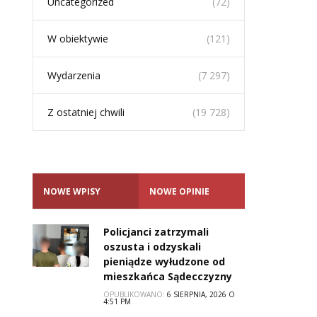
Uncategorized
(72)
W obiektywie
(121)
Wydarzenia
(7 297)
Z ostatniej chwili
(19 728)
NOWE WPISY
NOWE OPINIE
Policjanci zatrzymali
oszusta i odzyskali
pieniądze wyłudzone od
mieszkańca Sądecczyzny
OPUBLIKOWANO:
6 SIERPNIA, 2026 O
4:51 PM