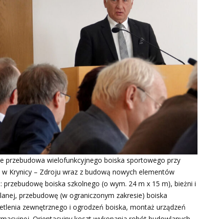
zie przebudowa wielofunkcyjnego boiska sportowego przy
I w Krynicy – Zdroju wraz z budową nowych elementów
.: przebudowę boiska szkolnego (o wym. 24 m x 15 m), bieżni i
owlanej, przebudowę (w ograniczonym zakresie) boiska
etlenia zewnętrznego i ogrodzeń boiska, montaż urządzeń
formacyjnej. Orientacyjny koszt wykonania robót budowlanych