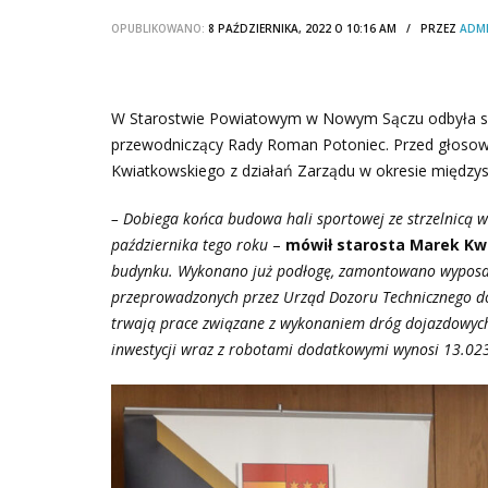
OPUBLIKOWANO:
8 PAŹDZIERNIKA, 2022 O 10:16 AM / PRZEZ
ADM
W Starostwie Powiatowym w Nowym Sączu odbyła si
przewodniczący Rady Roman Potoniec. Przed głosowa
Kwiatkowskiego z działań Zarządu w okresie między
– Dobiega końca budowa hali sportowej ze strzelnicą 
października tego roku
–
mówił starosta Marek Kw
budynku. Wykonano już podłogę, zamontowano wyposaż
przeprowadzonych przez Urząd Dozoru Technicznego d
trwają prace związane z wykonaniem dróg dojazdowych
inwestycji wraz z robotami dodatkowymi wynosi 13.023