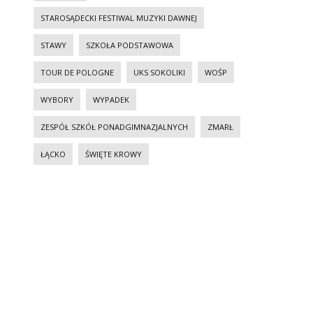
STAROSĄDECKI FESTIWAL MUZYKI DAWNEJ
STAWY
SZKOŁA PODSTAWOWA
TOUR DE POLOGNE
UKS SOKOLIKI
WOŚP
WYBORY
WYPADEK
ZESPÓŁ SZKÓŁ PONADGIMNAZJALNYCH
ZMARŁ
ŁĄCKO
ŚWIĘTE KROWY