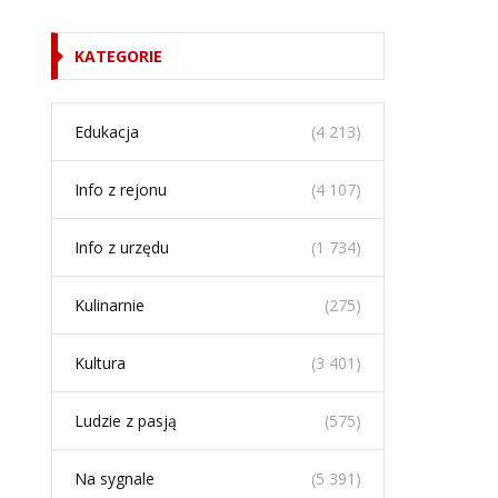
KATEGORIE
Edukacja
(4 213)
Info z rejonu
(4 107)
Info z urzędu
(1 734)
Kulinarnie
(275)
Kultura
(3 401)
Ludzie z pasją
(575)
Na sygnale
(5 391)