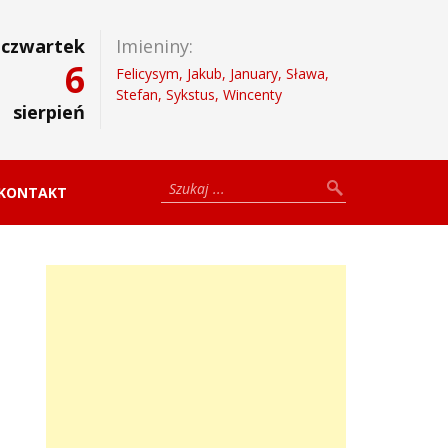
czwartek
Imieniny:
6
Felicysym, Jakub, January, Sława,
Stefan, Sykstus, Wincenty
sierpień
KONTAKT