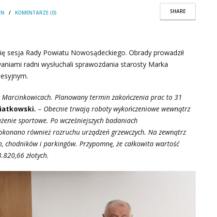
SHARE
IN
/
KOMENTARZE (0)
ę sesja Rady Powiatu Nowosądeckiego. Obrady prowadził
niami radni wysłuchali sprawozdania starosty Marka
sesyjnym.
w Marcinkowicach. Planowany termin zakończenia prac to 31
iatkowski.
–
Obecnie trwają roboty wykończeniowe wewnątrz
enie sportowe. Po wcześniejszych badaniach
okonano również rozruchu urządzeń grzewczych. Na zewnątrz
, chodników i parkingów. Przypomnę, że całkowita wartość
.820,66 złotych.