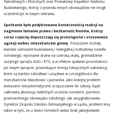
Narodowych i Etnicznych oraz Powiatowy Inspektor Nadzoru
Budowlanego, którzy z powodu innych obowiązków nie mogli
uczestniczyć w owym zebraniu.
Spotkanie było podyktowane koniecznością reakcji na
nagminne łamanie prawa i bezkarność Romów, którzy
coraz częściej dopuszczają się przestępstw i stosowania
agresji wobec mieszkańców gminy.
Poruszone zostały
kwestie samowoli budowlanej i nielegalnej rozbudowy osiedla
romskiego, wycinanie drzew na szeroką skalę, gromadzenie
zużytego sprzętu AGD i RTV, a w efekcie spalanie pozostałości
po owym sprzęcie, powodujące emisję toksycznych substancji,
które są bardzo szkodliwe i uciążliwe w szczególności dla
mieszkańców Maszkowic i Jazowska. Jako kolejny problem
wskazano niesystematyczne uczęszczanie do szkoły, bądź
całkowitą absencję niektórych uczniów romskich, pomimo
powszechnego obowiązku szkolnego. Jak zasygnalizowała
Dyrektor Zespołu Szkolno-Gimnazjalnego w Łącku, problem leży
także w tym, że u dzieci romskich widać brak jakiejkolwiek