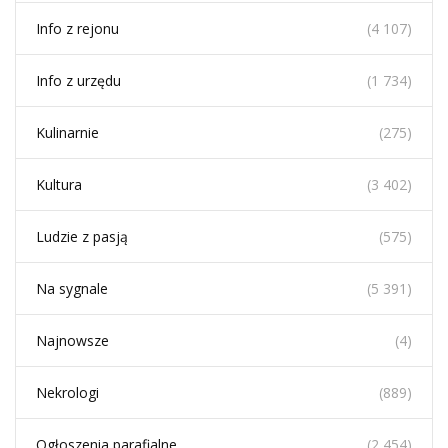
Info z rejonu
(4 107)
Info z urzędu
(1 734)
Kulinarnie
(275)
Kultura
(3 402)
Ludzie z pasją
(575)
Na sygnale
(5 391)
Najnowsze
(4)
Nekrologi
(889)
Ogłoszenia parafialne
(2 454)