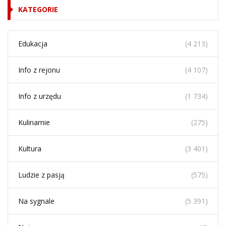
KATEGORIE
Edukacja
(4 213)
Info z rejonu
(4 107)
Info z urzędu
(1 734)
Kulinarnie
(275)
Kultura
(3 401)
Ludzie z pasją
(575)
Na sygnale
(5 391)