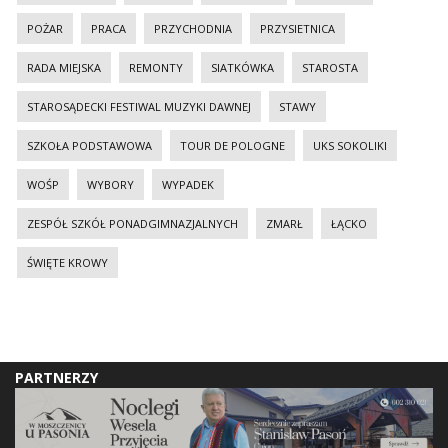
POŻAR
PRACA
PRZYCHODNIA
PRZYSIETNICA
RADA MIEJSKA
REMONTY
SIATKÓWKA
STAROSTA
STAROSĄDECKI FESTIWAL MUZYKI DAWNEJ
STAWY
SZKOŁA PODSTAWOWA
TOUR DE POLOGNE
UKS SOKOLIKI
WOŚP
WYBORY
WYPADEK
ZESPÓŁ SZKÓŁ PONADGIMNAZJALNYCH
ZMARŁ
ŁĄCKO
ŚWIĘTE KROWY
PARTNERZY