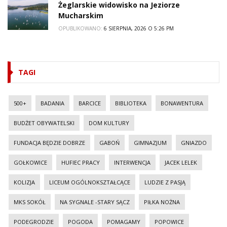
Żeglarskie widowisko na Jeziorze
Mucharskim
OPUBLIKOWANO:
6 SIERPNIA, 2026 O 5:26 PM
TAGI
500+
BADANIA
BARCICE
BIBLIOTEKA
BONAWENTURA
BUDŻET OBYWATELSKI
DOM KULTURY
FUNDACJA BĘDZIE DOBRZE
GABOŃ
GIMNAZJUM
GNIAZDO
GOŁKOWICE
HUFIEC PRACY
INTERWENCJA
JACEK LELEK
KOLIZJA
LICEUM OGÓLNOKSZTAŁCĄCE
LUDZIE Z PASJĄ
MKS SOKÓŁ
NA SYGNALE -STARY SĄCZ
PIŁKA NOŻNA
PODEGRODZIE
POGODA
POMAGAMY
POPOWICE