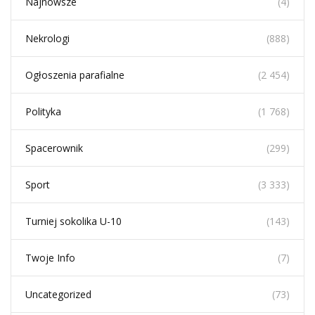
Najnowsze
(4)
Nekrologi
(888)
Ogłoszenia parafialne
(2 454)
Polityka
(1 768)
Spacerownik
(299)
Sport
(3 333)
Turniej sokolika U-10
(143)
Twoje Info
(7)
Uncategorized
(73)