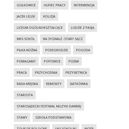
GOŁKOWICE
HUFIEC PRACY
INTERWENCJA
JACEK LELEK
KOLIZJA
LICEUM OGÓLNOKSZTAŁCĄCE
LUDZIE Z PASJĄ
MKS SOKÓŁ
NA SYGNALE -STARY SĄCZ
PIŁKA NOŻNA
PODEGRODZIE
POGODA
POMAGAMY
POPOWICE
POŻAR
PRACA
PRZYCHODNIA
PRZYSIETNICA
RADA MIEJSKA
REMONTY
SIATKÓWKA
STAROSTA
STAROSĄDECKI FESTIWAL MUZYKI DAWNEJ
STAWY
SZKOŁA PODSTAWOWA
TOUR DE POLOGNE
UKS SOKOLIKI
WOŚP