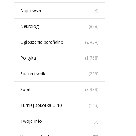
Najnowsze
(4)
Nekrologi
(888)
Ogłoszenia parafialne
(2 454)
Polityka
(1 768)
Spacerownik
(299)
Sport
(3 333)
Turniej sokolika U-10
(143)
Twoje Info
(7)