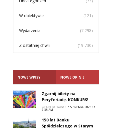
Uncategorized
(73)
W obiektywie
(121)
Wydarzenia
(7 298)
Z ostatniej chwili
(19 730)
NOWE WPISY
NOWE OPINIE
Zgarnij bilety na
Peryferiadę. KONKURS!
OPUBLIKOWANO:
7 SIERPNIA, 2026 O
7:38 AM
150 lat Banku
Spółdzielczego w Starym