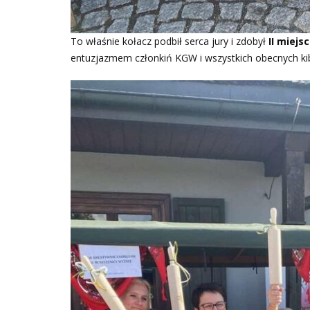
To właśnie kołacz podbił serca jury i zdobył
II miej
entuzjazmem członkiń KGW i wszystkich obecnych ki