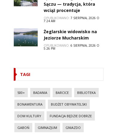
Sączu — tradycja, która
wciąż procentuje
OPUBLIKOWANO:
7 SIERPNIA, 2026 O
7:24 AM
Żeglarskie widowisko na
Jeziorze Mucharskim
OPUBLIKOWANO:
6 SIERPNIA, 2026 O
5:26 PM
TAGI
500+
BADANIA
BARCICE
BIBLIOTEKA
BONAWENTURA
BUDŻET OBYWATELSKI
DOM KULTURY
FUNDACJA BĘDZIE DOBRZE
GABOŃ
GIMNAZJUM
GNIAZDO