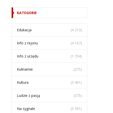
KATEGORIE
Edukacja
(4 213)
Info z rejonu
(4 107)
Info z urzędu
(1 734)
Kulinarnie
(275)
Kultura
(3 401)
Ludzie z pasją
(575)
Na sygnale
(5 391)