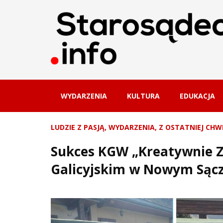
WYDARZENIA
KULTURA
EDUKACJA
LUDZIE Z PASJĄ
,
WYDARZENIA
,
Z OSTATNIEJ CHWI
Sukces KGW „Kreatywnie Z
Galicyjskim w Nowym Sącz