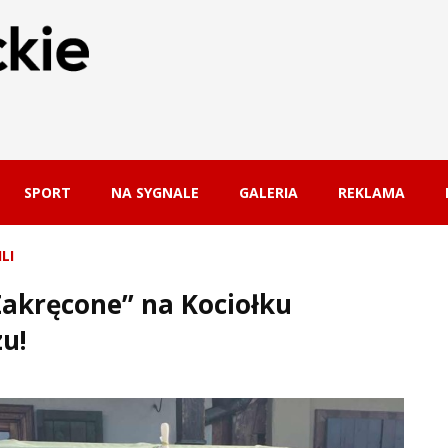
SPORT
NA SYGNALE
GALERIA
REKLAMA
LI
akręcone” na Kociołku
u!