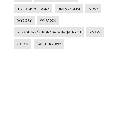
TOUR DE POLOGNE
UKS SOKOLIKI
WOŚP
WYBORY
WYPADEK
ZESPÓŁ SZKÓŁ PONADGIMNAZJALNYCH
ZMARŁ
ŁĄCKO
ŚWIĘTE KROWY