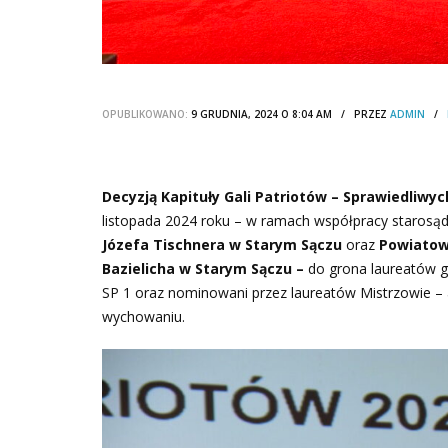
OPUBLIKOWANO:
9 GRUDNIA, 2024 O 8:04 AM / PRZEZ
ADMIN
/
Decyzją Kapituły Gali Patriotów – Sprawiedliwy
listopada 2024 roku – w ramach współpracy starosąde
Józefa Tischnera w Starym Sączu
oraz
Powiatowe
Bazielicha w Starym Sączu –
do grona laureatów ga
SP 1 oraz nominowani przez laureatów Mistrzowie – 
wychowaniu.