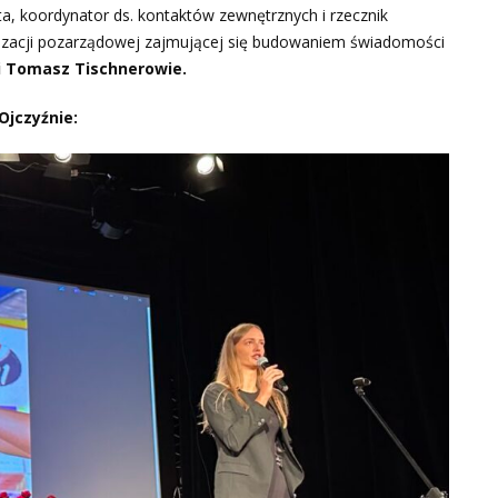
, koordynator ds. kontaktów zewnętrznych i rzecznik
izacji pozarządowej zajmującej się budowaniem świadomości
i Tomasz Tischnerowie.
Ojczyźnie: