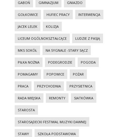
GABOŃ
GIMNAZJUM
GNIAZDO
GOŁKOWICE
HUFIEC PRACY
INTERWENCJA
JACEK LELEK
KOLIZJA
LICEUM OGÓLNOKSZTAŁCĄCE
LUDZIE Z PASJĄ
MKS SOKÓŁ
NA SYGNALE -STARY SĄCZ
PIŁKA NOŻNA
PODEGRODZIE
POGODA
POMAGAMY
POPOWICE
POŻAR
PRACA
PRZYCHODNIA
PRZYSIETNICA
RADA MIEJSKA
REMONTY
SIATKÓWKA
STAROSTA
STAROSĄDECKI FESTIWAL MUZYKI DAWNEJ
STAWY
SZKOŁA PODSTAWOWA