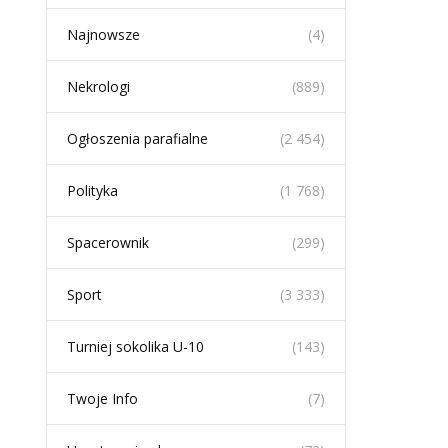
Najnowsze
(4)
Nekrologi
(889)
Ogłoszenia parafialne
(2 454)
Polityka
(1 768)
Spacerownik
(299)
Sport
(3 333)
Turniej sokolika U-10
(143)
Twoje Info
(7)