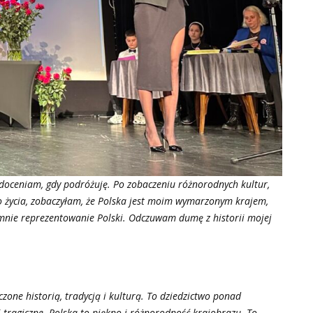
j doceniam, gdy podróżuję. Po zobaczeniu różnorodnych kultur,
go życia, zobaczyłam, że Polska jest moim wymarzonym krajem,
a mnie reprezentowanie Polski. Odczuwam dumę z historii mojej
zone historią, tradycją i kulturą. To dziedzictwo ponad
 i tragiczne. Polska to piękno i różnorodność krajobrazu. To