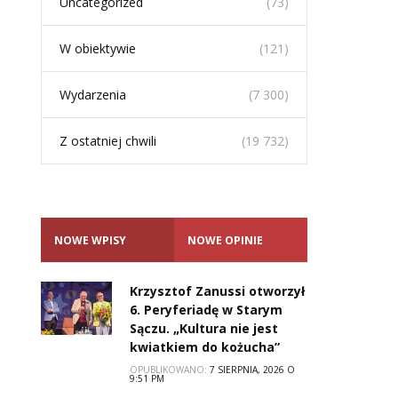
Uncategorized
(73)
W obiektywie
(121)
Wydarzenia
(7 300)
Z ostatniej chwili
(19 732)
NOWE WPISY
NOWE OPINIE
Krzysztof Zanussi otworzył
6. Peryferiadę w Starym
Sączu. „Kultura nie jest
kwiatkiem do kożucha”
OPUBLIKOWANO:
7 SIERPNIA, 2026 O
9:51 PM