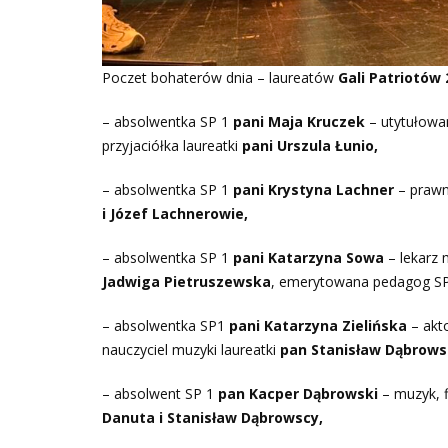
Poczet bohaterów dnia – laureatów
Gali Patriotów
– absolwentka SP 1
pani Maja Kruczek
– utytułowa
przyjaciółka laureatki
pani Urszula Łunio,
– absolwentka SP 1
pani Krystyna Lachner
– prawni
i Józef Lachnerowie,
– absolwentka SP 1
pani Katarzyna Sowa
– lekarz 
Jadwiga Pietruszewska
, emerytowana pedagog SP
– absolwentka SP1
pani Katarzyna Zielińska
– akto
nauczyciel muzyki laureatki
pan Stanisław Dąbrows
– absolwent SP 1
pan Kacper Dąbrowski
– muzyk, f
Danuta i Stanisław Dąbrowscy,