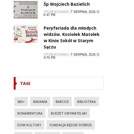
Śp Wojciech Bazielich
OPUBLIKOWANO:
7 SIERPNIA, 2026 O
6:47 PM
Peryferiada dla młodych
widzów. Koziołek Matołek
w Kinie Sokół w Starym
Sączu
OPUBLIKOWANO:
7 SIERPNIA, 2026 O
4:10 PM
TAGI
500+
BADANIA
BARCICE
BIBLIOTEKA
BONAWENTURA
BUDŻET OBYWATELSKI
DOM KULTURY
FUNDACJA BĘDZIE DOBRZE