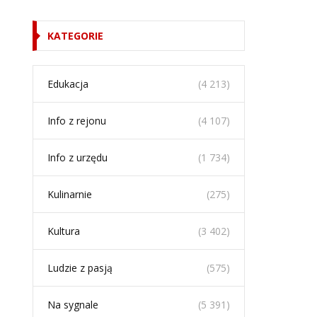
KATEGORIE
Edukacja
(4 213)
Info z rejonu
(4 107)
Info z urzędu
(1 734)
Kulinarnie
(275)
Kultura
(3 402)
Ludzie z pasją
(575)
Na sygnale
(5 391)