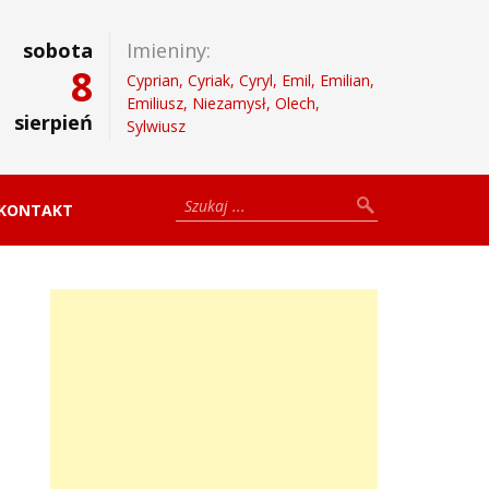
sobota
Imieniny:
8
Cyprian, Cyriak, Cyryl, Emil, Emilian,
Emiliusz, Niezamysł, Olech,
sierpień
Sylwiusz
KONTAKT