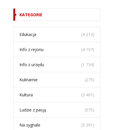
KATEGORIE
Edukacja
(4 213)
Info z rejonu
(4 107)
Info z urzędu
(1 734)
Kulinarnie
(275)
Kultura
(3 401)
Ludzie z pasją
(575)
Na sygnale
(5 391)