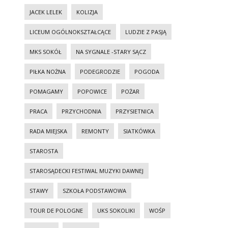
JACEK LELEK
KOLIZJA
LICEUM OGÓLNOKSZTAŁCĄCE
LUDZIE Z PASJĄ
MKS SOKÓŁ
NA SYGNALE -STARY SĄCZ
PIŁKA NOŻNA
PODEGRODZIE
POGODA
POMAGAMY
POPOWICE
POŻAR
PRACA
PRZYCHODNIA
PRZYSIETNICA
RADA MIEJSKA
REMONTY
SIATKÓWKA
STAROSTA
STAROSĄDECKI FESTIWAL MUZYKI DAWNEJ
STAWY
SZKOŁA PODSTAWOWA
TOUR DE POLOGNE
UKS SOKOLIKI
WOŚP