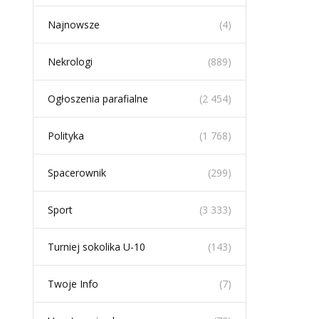
Najnowsze
(4)
Nekrologi
(889)
Ogłoszenia parafialne
(2 454)
Polityka
(1 768)
Spacerownik
(299)
Sport
(3 333)
Turniej sokolika U-10
(143)
Twoje Info
(7)