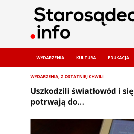
WYDARZENIA
KULTURA
EDUKACJA
WYDARZENIA
,
Z OSTATNIEJ CHWILI
Uszkodzili światłowód i si
potrwają do…