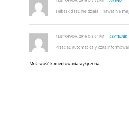
4 LISTOPADA, 2016 O 5:52 PM
AMENO
Telbeskid też nie działa. I nawet nie m
4 LISTOPADA, 2016 O 8:04 PM
CZYTELNIK
Przecież automat cały czas informował 
Możliwość komentowania wyłączona.