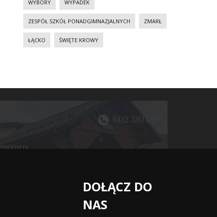
WYBORY
WYPADEK
ZESPÓŁ SZKÓŁ PONADGIMNAZJALNYCH
ZMARŁ
ŁĄCKO
ŚWIĘTE KROWY
DOŁĄCZ DO
NAS