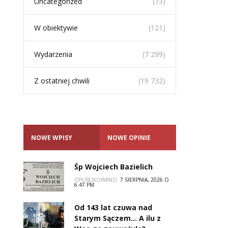
Uncategorized
(73)
W obiektywie
(121)
Wydarzenia
(7 299)
Z ostatniej chwili
(19 732)
NOWE WPISY
NOWE OPINIE
Śp Wojciech Bazielich
OPUBLIKOWANO:
7 SIERPNIA, 2026 O
6:47 PM
Od 143 lat czuwa nad
Starym Sączem… A ilu z