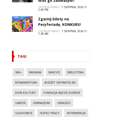
Was go zauważyło?
OPUBLIKOWANO:
7 SIERPNIA, 2026 O
2:40 PM
Zgarnij bilety na
Peryferiadę. KONKURS!
OPUBLIKOWANO:
7 SIERPNIA, 2026 O
7:38 AM
TAGI
500+
BADANIA
BARCICE
BIBLIOTEKA
BONAWENTURA
BUDŻET OBYWATELSKI
DOM KULTURY
FUNDACJA BĘDZIE DOBRZE
GABOŃ
GIMNAZJUM
GNIAZDO
GOŁKOWICE
HUFIEC PRACY
INTERWENCJA