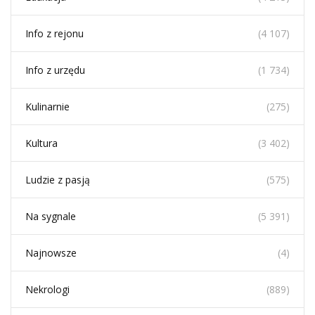
Info z rejonu
(4 107)
Info z urzędu
(1 734)
Kulinarnie
(275)
Kultura
(3 402)
Ludzie z pasją
(575)
Na sygnale
(5 391)
Najnowsze
(4)
Nekrologi
(889)