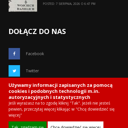
POSTED: 7 SIERPNIA, 2026 O 6:47 PM
DOŁĄCZ DO NAS
Facebook
Twitter
Używamy informacji zapisanych za pomocą
Google+
cookies i podobnych technologii m.in.
autoryzacyjnych i statystycznych
Jeśli wyrażasz na to zgodę kliknij "Tak". Jeżeli nie jesteś
pewien, przeczytaj więcej klikając w "Chcę dowiedzieć się
więcej"
Copyright 2014
Starosadeckie.info
, wdrożenie ITnetDESIGN
Tak, zgadzam się
Chcę dowiedzieć się więcej