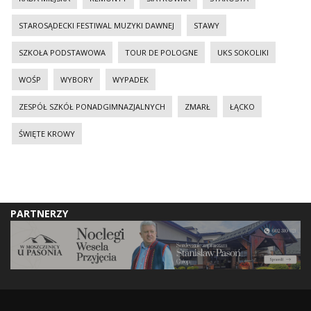
STAROSĄDECKI FESTIWAL MUZYKI DAWNEJ
STAWY
SZKOŁA PODSTAWOWA
TOUR DE POLOGNE
UKS SOKOLIKI
WOŚP
WYBORY
WYPADEK
ZESPÓŁ SZKÓŁ PONADGIMNAZJALNYCH
ZMARŁ
ŁĄCKO
ŚWIĘTE KROWY
PARTNERZY