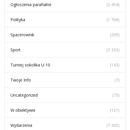
Ogłoszenia parafialne
(2 454)
Polityka
(1 768)
Spacerownik
(299)
Sport
(3 333)
Turniej sokolika U-10
(143)
Twoje Info
(7)
Uncategorized
(73)
W obiektywie
(121)
Wydarzenia
(7 300)