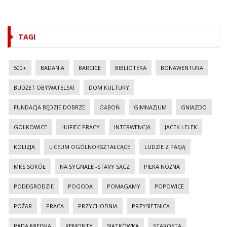
TAGI
500+
BADANIA
BARCICE
BIBLIOTEKA
BONAWENTURA
BUDŻET OBYWATELSKI
DOM KULTURY
FUNDACJA BĘDZIE DOBRZE
GABOŃ
GIMNAZJUM
GNIAZDO
GOŁKOWICE
HUFIEC PRACY
INTERWENCJA
JACEK LELEK
KOLIZJA
LICEUM OGÓLNOKSZTAŁCĄCE
LUDZIE Z PASJĄ
MKS SOKÓŁ
NA SYGNALE -STARY SĄCZ
PIŁKA NOŻNA
PODEGRODZIE
POGODA
POMAGAMY
POPOWICE
POŻAR
PRACA
PRZYCHODNIA
PRZYSIETNICA
RADA MIEJSKA
REMONTY
SIATKÓWKA
STAROSTA