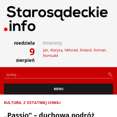
niedziela
Imieniny:
9
Jan, Klarysa, Miłorad, Roland, Roman,
Romuald
sierpień
MENU
KULTURA
,
Z OSTATNIEJ CHWILI
„Passio” – duchowa podróż