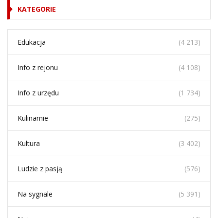
KATEGORIE
Edukacja
(4 213)
Info z rejonu
(4 108)
Info z urzędu
(1 734)
Kulinarnie
(275)
Kultura
(3 402)
Ludzie z pasją
(576)
Na sygnale
(5 391)