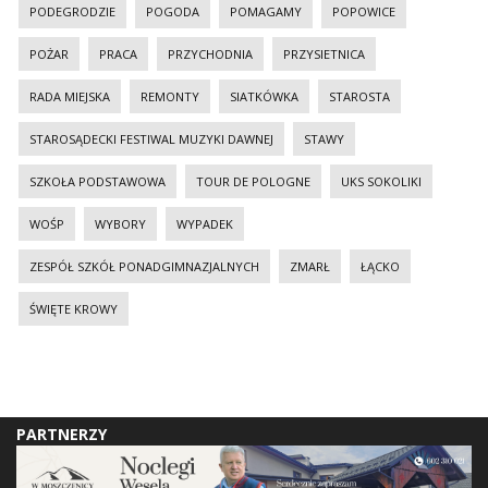
PODEGRODZIE
POGODA
POMAGAMY
POPOWICE
POŻAR
PRACA
PRZYCHODNIA
PRZYSIETNICA
RADA MIEJSKA
REMONTY
SIATKÓWKA
STAROSTA
STAROSĄDECKI FESTIWAL MUZYKI DAWNEJ
STAWY
SZKOŁA PODSTAWOWA
TOUR DE POLOGNE
UKS SOKOLIKI
WOŚP
WYBORY
WYPADEK
ZESPÓŁ SZKÓŁ PONADGIMNAZJALNYCH
ZMARŁ
ŁĄCKO
ŚWIĘTE KROWY
PARTNERZY