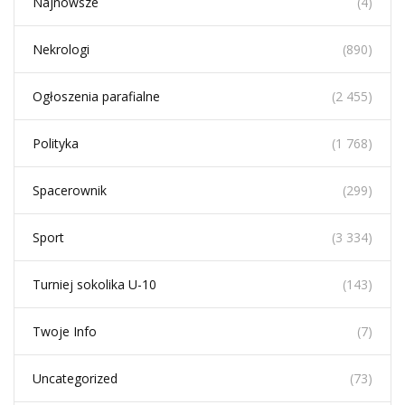
Najnowsze
(4)
Nekrologi
(890)
Ogłoszenia parafialne
(2 455)
Polityka
(1 768)
Spacerownik
(299)
Sport
(3 334)
Turniej sokolika U-10
(143)
Twoje Info
(7)
Uncategorized
(73)