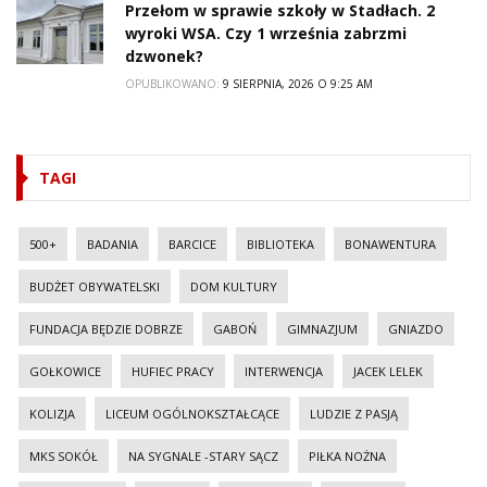
Przełom w sprawie szkoły w Stadłach. 2
wyroki WSA. Czy 1 września zabrzmi
dzwonek?
OPUBLIKOWANO:
9 SIERPNIA, 2026 O 9:25 AM
TAGI
500+
BADANIA
BARCICE
BIBLIOTEKA
BONAWENTURA
BUDŻET OBYWATELSKI
DOM KULTURY
FUNDACJA BĘDZIE DOBRZE
GABOŃ
GIMNAZJUM
GNIAZDO
GOŁKOWICE
HUFIEC PRACY
INTERWENCJA
JACEK LELEK
KOLIZJA
LICEUM OGÓLNOKSZTAŁCĄCE
LUDZIE Z PASJĄ
MKS SOKÓŁ
NA SYGNALE -STARY SĄCZ
PIŁKA NOŻNA