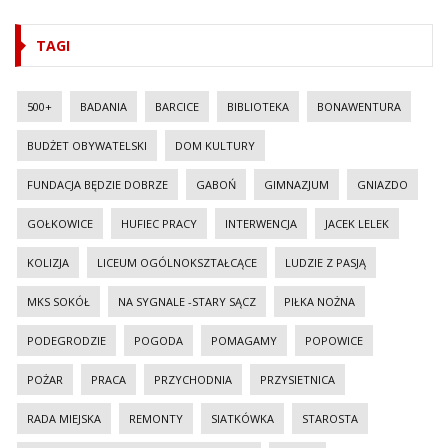
TAGI
500+
BADANIA
BARCICE
BIBLIOTEKA
BONAWENTURA
BUDŻET OBYWATELSKI
DOM KULTURY
FUNDACJA BĘDZIE DOBRZE
GABOŃ
GIMNAZJUM
GNIAZDO
GOŁKOWICE
HUFIEC PRACY
INTERWENCJA
JACEK LELEK
KOLIZJA
LICEUM OGÓLNOKSZTAŁCĄCE
LUDZIE Z PASJĄ
MKS SOKÓŁ
NA SYGNALE -STARY SĄCZ
PIŁKA NOŻNA
PODEGRODZIE
POGODA
POMAGAMY
POPOWICE
POŻAR
PRACA
PRZYCHODNIA
PRZYSIETNICA
RADA MIEJSKA
REMONTY
SIATKÓWKA
STAROSTA