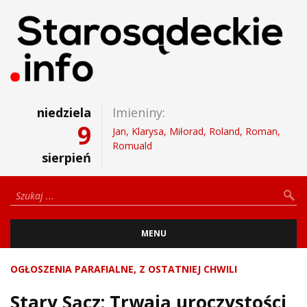
niedziela
Imieniny:
9
Jan, Klarysa, Miłorad, Roland, Roman,
Romuald
sierpień
MENU
OGŁOSZENIA PARAFIALNE
,
Z OSTATNIEJ CHWILI
Stary Sącz: Trwają uroczystości