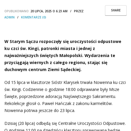
SHARE
OPUBLIKOWANO:
20 LIPCA, 2025 O 6:23 AM / PRZEZ
ADMIN
/
KOMENTARZE (0)
W Starym Sączu rozpoczęły się uroczystości odpustowe
ku czci św. Kingi, patronki miasta i jednej z
najważniejszych świętych Małopolski. Wydarzenia te
przyciągają wiernych z całego regionu, stając się
duchowym centrum Ziemi Sądeckiej.
Od 15 lipca w klasztorze Sióstr Klarysek trwała Nowenna ku czci
św. Kingi. Codziennie o godzinie 18:00 odprawiane były Msze
Święte, poprzedzone adoracją Najświętszego Sakramentu.
Rekolekcje głosił o. Paweł Hańczak z zakonu karmelitów.
Nowenna potrwa jeszcze do 23 lipca.
Dzisiaj (20 lipca) odbędą się Centralne Uroczystości Odpustowe.
O godzinie 11:00 na dziedzińcu klasztoru sprawowana będzie