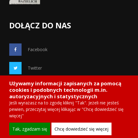
DOŁĄCZ DO NAS
Facebook
Twitter
Używamy informacji zapisanych za pomocą
Google+
cookies i podobnych technologii m.in.
autoryzacyjnych i statystycznych
Jeśli wyrażasz na to zgodę kliknij "Tak". Jeżeli nie jesteś
pewien, przeczytaj więcej klikając w "Chcę dowiedzieć się
więcej"
Copyright 2014
Starosadeckie.info
, wdrożenie ITnetDESIGN
Tak, zgadzam się
Chcę dowiedzieć się więcej
"