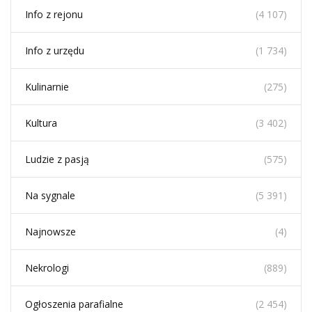
Info z rejonu
(4 107)
Info z urzędu
(1 734)
Kulinarnie
(275)
Kultura
(3 402)
Ludzie z pasją
(575)
Na sygnale
(5 391)
Najnowsze
(4)
Nekrologi
(889)
Ogłoszenia parafialne
(2 454)