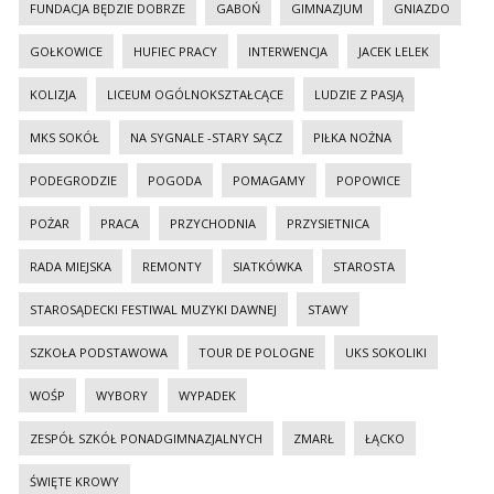
FUNDACJA BĘDZIE DOBRZE
GABOŃ
GIMNAZJUM
GNIAZDO
GOŁKOWICE
HUFIEC PRACY
INTERWENCJA
JACEK LELEK
KOLIZJA
LICEUM OGÓLNOKSZTAŁCĄCE
LUDZIE Z PASJĄ
MKS SOKÓŁ
NA SYGNALE -STARY SĄCZ
PIŁKA NOŻNA
PODEGRODZIE
POGODA
POMAGAMY
POPOWICE
POŻAR
PRACA
PRZYCHODNIA
PRZYSIETNICA
RADA MIEJSKA
REMONTY
SIATKÓWKA
STAROSTA
STAROSĄDECKI FESTIWAL MUZYKI DAWNEJ
STAWY
SZKOŁA PODSTAWOWA
TOUR DE POLOGNE
UKS SOKOLIKI
WOŚP
WYBORY
WYPADEK
ZESPÓŁ SZKÓŁ PONADGIMNAZJALNYCH
ZMARŁ
ŁĄCKO
ŚWIĘTE KROWY