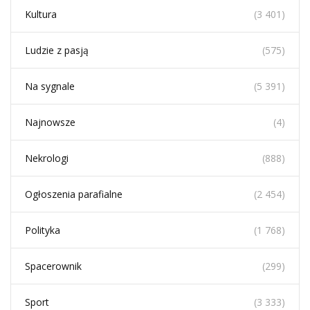
Kultura
(3 401)
Ludzie z pasją
(575)
Na sygnale
(5 391)
Najnowsze
(4)
Nekrologi
(888)
Ogłoszenia parafialne
(2 454)
Polityka
(1 768)
Spacerownik
(299)
Sport
(3 333)