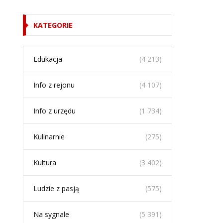
KATEGORIE
Edukacja
(4 213)
Info z rejonu
(4 107)
Info z urzędu
(1 734)
Kulinarnie
(275)
Kultura
(3 402)
Ludzie z pasją
(575)
Na sygnale
(5 391)