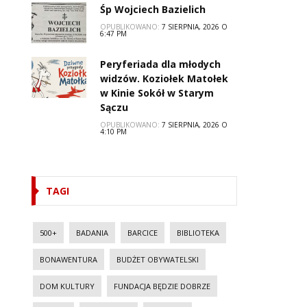
Śp Wojciech Bazielich
OPUBLIKOWANO:
7 SIERPNIA, 2026 O
6:47 PM
Peryferiada dla młodych
widzów. Koziołek Matołek
w Kinie Sokół w Starym
Sączu
OPUBLIKOWANO:
7 SIERPNIA, 2026 O
4:10 PM
TAGI
500+
BADANIA
BARCICE
BIBLIOTEKA
BONAWENTURA
BUDŻET OBYWATELSKI
DOM KULTURY
FUNDACJA BĘDZIE DOBRZE