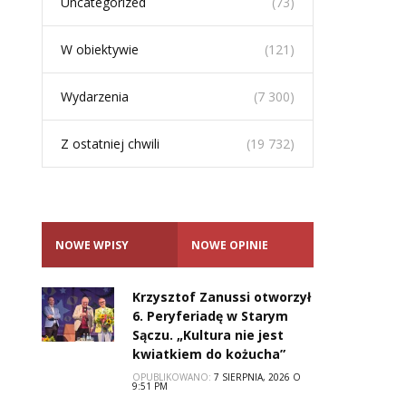
Uncategorized
(73)
W obiektywie
(121)
Wydarzenia
(7 300)
Z ostatniej chwili
(19 732)
NOWE WPISY
NOWE OPINIE
Krzysztof Zanussi otworzył
6. Peryferiadę w Starym
Sączu. „Kultura nie jest
kwiatkiem do kożucha”
OPUBLIKOWANO:
7 SIERPNIA, 2026 O
9:51 PM