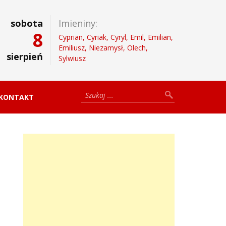
sobota
Imieniny:
8
Cyprian, Cyriak, Cyryl, Emil, Emilian,
Emiliusz, Niezamysł, Olech,
sierpień
Sylwiusz
KONTAKT