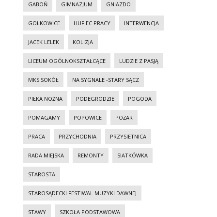
GABOŃ
GIMNAZJUM
GNIAZDO
GOŁKOWICE
HUFIEC PRACY
INTERWENCJA
JACEK LELEK
KOLIZJA
LICEUM OGÓLNOKSZTAŁCĄCE
LUDZIE Z PASJĄ
MKS SOKÓŁ
NA SYGNALE -STARY SĄCZ
PIŁKA NOŻNA
PODEGRODZIE
POGODA
POMAGAMY
POPOWICE
POŻAR
PRACA
PRZYCHODNIA
PRZYSIETNICA
RADA MIEJSKA
REMONTY
SIATKÓWKA
STAROSTA
STAROSĄDECKI FESTIWAL MUZYKI DAWNEJ
STAWY
SZKOŁA PODSTAWOWA