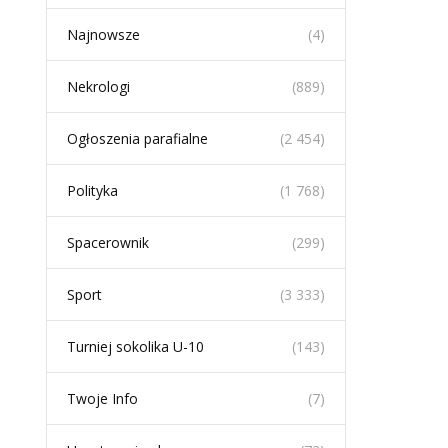
Najnowsze
(4)
Nekrologi
(889)
Ogłoszenia parafialne
(2 454)
Polityka
(1 768)
Spacerownik
(299)
Sport
(3 333)
Turniej sokolika U-10
(143)
Twoje Info
(7)