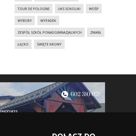
TOUR DE POLOGNE
UKS SOKOLIKI
WOŚP
WYBORY
WYPADEK
ZESPÓŁ SZKÓŁ PONADGIMNAZJALNYCH
ZMARŁ
ŁĄCKO
ŚWIĘTE KROWY
DOŁĄCZ DO